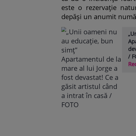
este o rezervație natur
depăși un anumit număr d
„U
Apa
dev
/ 
Re