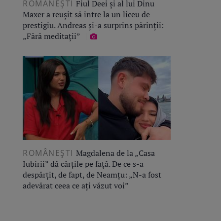
ROMÂNEŞTI
Fiul Deei și al lui Dinu
Maxer a reușit să intre la un liceu de
prestigiu. Andreas și-a surprins părinții:
„Fără meditații”
ROMÂNEŞTI
Magdalena de la „Casa
Iubirii” dă cărțile pe față. De ce s-a
despărțit, de fapt, de Neamțu: „N-a fost
adevărat ceea ce ați văzut voi”