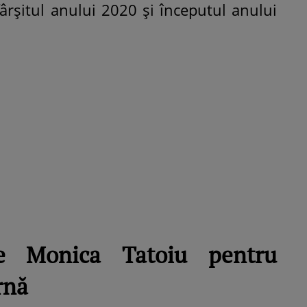
fârșitul anului 2020 și începutul anului
ROMÂNEŞTI
VEDETE
Fiica Iuliei Albu și a lui Mihai 
strălucit la banchet. Mikaela a
purtat o rochie creată de cele
mamă și i-a împrumutat panto
Valentino: „M-am simțit ca o
prințesă”
e Monica Tatoiu pentru
rnă