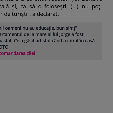
ală și, ca să o folosești, (…) nu poți
e turiști”, a declarat.
nii oameni nu au educație, bun simț”
rtamentul de la mare al lui Jorge a fost
astat! Ce a găsit artistul când a intrat în casă
FOTO
comandarea zilei