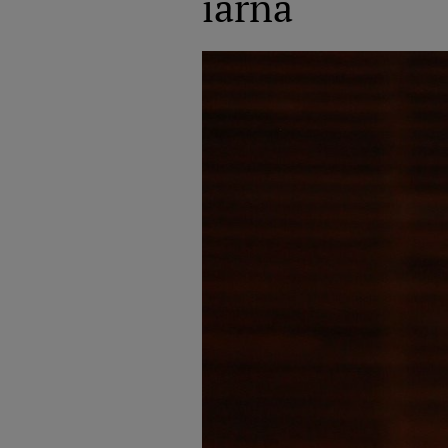
iarnă