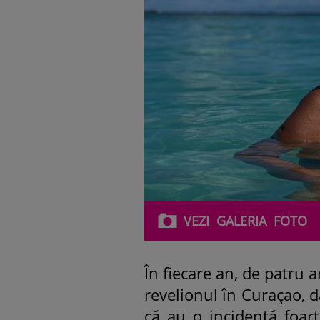
VEZI
GALERIA
FOTO
În fiecare an, de patru 
revelionul în Curaçao, 
că au o incidență foar