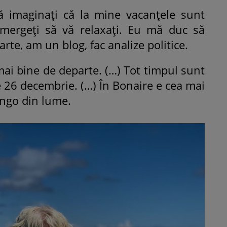
ă imaginați că la mine vacanțele sunt
mergeți să vă relaxați. Eu mă duc să
carte, am un blog, fac analize politice.
i bine de departe. (…) Tot timpul sunt
e 26 decembrie. (…) În Bonaire e cea mai
ingo din lume.