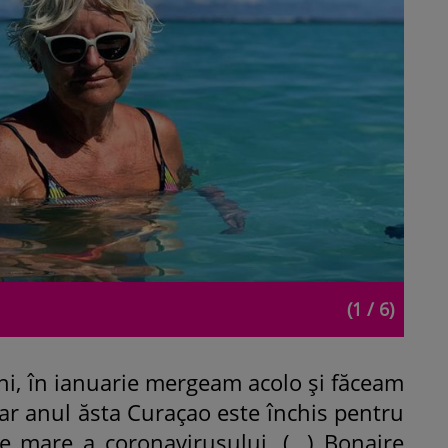
(1 / 6)
ani, în ianuarie mergeam acolo și făceam
dar anul ăsta Curaçao este închis pentru
te mare a coronavirusului. (…) Bonaire