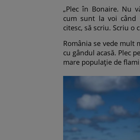
„Plec în Bonaire. Nu v
cum sunt la voi când 
citesc, să scriu. Scriu o 
România se vede mult ma
cu gândul acasă. Plec p
mare populație de flam