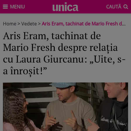
MENIU
CAUTĂ
Home
>
Vedete
>
Aris Eram, tachinat de Mario Fresh despre relația cu Laura Giurcanu: „Uite, s-a înroșit!”
Aris Eram, tachinat de
Mario Fresh despre relația
cu Laura Giurcanu: „Uite, s-
a înroșit!”