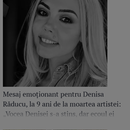
Mesaj emoționant pentru Denisa
Răducu, la 9 ani de la moartea artistei:
„Vocea Denisei s-a stins, dar ecoul ei
continuă să răsune”