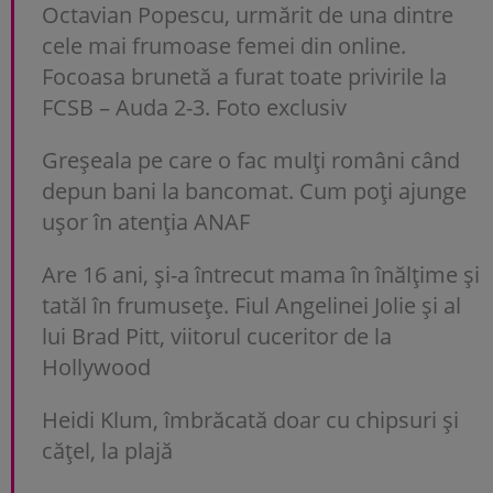
Octavian Popescu, urmărit de una dintre
cele mai frumoase femei din online.
Focoasa brunetă a furat toate privirile la
FCSB – Auda 2-3. Foto exclusiv
Greșeala pe care o fac mulți români când
depun bani la bancomat. Cum poți ajunge
uşor în atenția ANAF
Are 16 ani, și-a întrecut mama în înălțime și
tatăl în frumusețe. Fiul Angelinei Jolie și al
lui Brad Pitt, viitorul cuceritor de la
Hollywood
Heidi Klum, îmbrăcată doar cu chipsuri și
cățel, la plajă