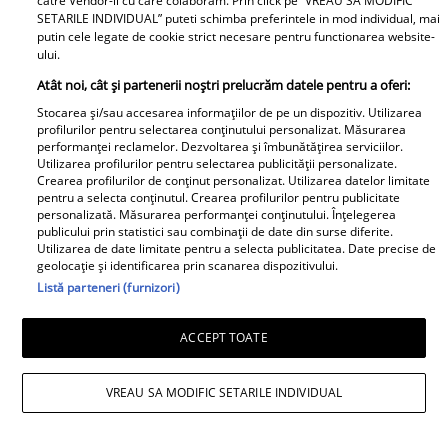
catre Vendor-ii cu care colaboram. Prin click pe “VREAU SA MODIFIC
dus la divorțul de Rareș Cojoc,
SETARILE INDIVIDUAL” puteti schimba preferintele in mod individual, mai
însă nimeni nu se aștepta la ce
putin cele legate de cookie strict necesare pentru functionarea website-
ului.
se întâmplă în prezent
Atât noi, cât și partenerii noștri prelucrăm datele pentru a oferi:
Este în culmea fericirii! Vedeta a
Stocarea și/sau accesarea informațiilor de pe un dispozitiv. Utilizarea
profilurilor pentru selectarea conținutului personalizat. Măsurarea
devenit mamă pentru a doua
performanței reclamelor. Dezvoltarea și îmbunătățirea serviciilor.
oară și a dezvăluit prima
Utilizarea profilurilor pentru selectarea publicității personalizate.
Crearea profilurilor de conținut personalizat. Utilizarea datelor limitate
imagine cu fiul său: „Iubirile
pentru a selecta conținutul. Crearea profilurilor pentru publicitate
vieții mele” Foto
personalizată. Măsurarea performanței conținutului. Înțelegerea
publicului prin statistici sau combinații de date din surse diferite.
Utilizarea de date limitate pentru a selecta publicitatea. Date precise de
A1.ro
geolocație și identificarea prin scanarea dispozitivului.
Listă parteneri (furnizori)
Poftiți pe la noi: Poftiți la
întrecere. Mirela Vaida și
ACCEPT TOATE
Adriana Trandafir, în centrul
atenției după provocarea lui Nea
VREAU SA MODIFIC SETARILE INDIVIDUAL
Mărin