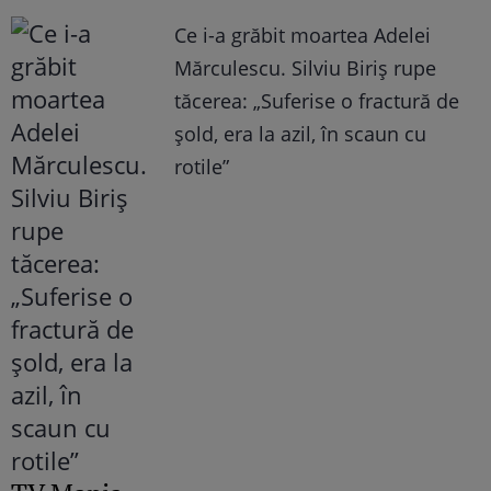
Ce i-a grăbit moartea Adelei
Mărculescu. Silviu Biriș rupe
tăcerea: „Suferise o fractură de
șold, era la azil, în scaun cu
rotile”