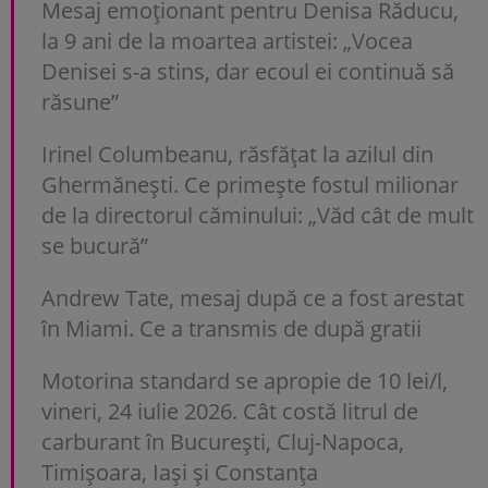
Mesaj emoționant pentru Denisa Răducu,
la 9 ani de la moartea artistei: „Vocea
Denisei s-a stins, dar ecoul ei continuă să
răsune”
Irinel Columbeanu, răsfățat la azilul din
Ghermănești. Ce primește fostul milionar
de la directorul căminului: „Văd cât de mult
se bucură”
Andrew Tate, mesaj după ce a fost arestat
în Miami. Ce a transmis de după gratii
Motorina standard se apropie de 10 lei/l,
vineri, 24 iulie 2026. Cât costă litrul de
carburant în București, Cluj-Napoca,
Timișoara, Iași și Constanța