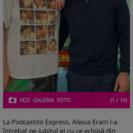
VEZI
GALERIA
FOTO
(1 / 10)
La Podcastito Express, Alexia Eram l-a
întrebat pe iubitul ei cu ce echipă din