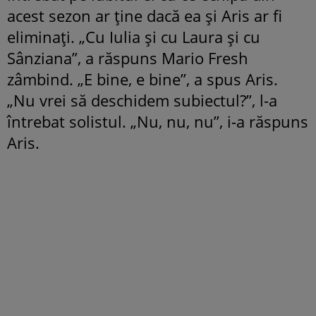
acest sezon ar ține dacă ea și Aris ar fi
eliminați. „Cu Iulia și cu Laura și cu
Sânziana”, a răspuns Mario Fresh
zâmbind. „E bine, e bine”, a spus Aris.
„Nu vrei să deschidem subiectul?”, l-a
întrebat solistul. „Nu, nu, nu”, i-a răspuns
Aris.