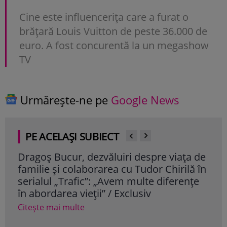
Cine este influencerița care a furat o
brățară Louis Vuitton de peste 36.000 de
euro. A fost concurentă la un megashow
TV
Urmărește-ne pe
Google News
PE ACELAȘI SUBIECT
Dragoș Bucur, dezvăluiri despre viața de
Cum
familie și colaborarea cu Tudor Chirilă în
vâr
serialul „Trafic”: „Avem multe diferențe
dor
în abordarea vieții” / Exclusiv
Cite
Citește mai multe