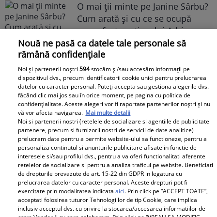
O mai ții minte pe Janine Sârbu?
Cum arată și cu ce se ocupă
acum fosta soție a lui Adrian
Sârbu și unul dintre cele mai
Nouă ne pasă ca datele tale personale să
rămână confidențiale
apreciate modele din anii 90. A
fost decorată recent de
Noi și partenerii noștri
594
stocăm și/sau accesăm informații pe
Ministerul Culturii din Franța.
dispozitivul dvs., precum identificatorii cookie unici pentru prelucrarea
datelor cu caracter personal. Puteți accepta sau gestiona alegerile dvs.
Foto
făcând clic mai jos sau în orice moment, pe pagina cu politica de
confidențialitate. Aceste alegeri vor fi raportate partenerilor noștri și nu
vă vor afecta navigarea.
Mai multe detalii
Noi si partenerii nostri (retelele de socializare si agentiile de publicitate
partenere, precum si furnizorii nostri de servicii de date analitice)
prelucram date pentru a permite website-ului sa functioneze, pentru a
personaliza continutul si anunturile publicitare afisate in functie de
interesele si/sau profilul dvs., pentru a va oferi functionalitati aferente
retelelor de socializare si pentru a analiza traficul pe website. Beneficiati
de drepturile prevazute de art. 15-22 din GDPR in legatura cu
Noi dezvăluiri despre relația
prelucrarea datelor cu caracter personal. Aceste drepturi pot fi
actuală dintre Andreea Popescu
exercitate prin modalitatea indicata
aici
. Prin click pe “ACCEPT TOATE”,
și Dan Alexa. Relația ei
acceptati folosirea tuturor Tehnologiilor de tip Cookie, care implica
inclusiv acceptul dvs. cu privire la stocarea/accesarea informatiilor de
extraconjugală cu antrenorul a