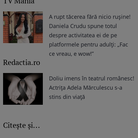
TV Mania
A rupt tăcerea fără nicio rușine!
Daniela Crudu spune totul
despre activitatea ei de pe
platformele pentru adulți: „Fac
ce vreau, e wow!”
Redactia.ro
Doliu imens în teatrul românesc!
Actrița Adela Mărculescu s-a
stins din viață
Citește și...