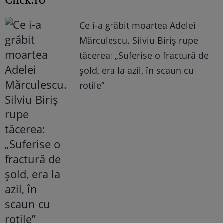
Ce i-a grăbit moartea Adelei
Mărculescu. Silviu Biriș rupe
tăcerea: „Suferise o fractură de
șold, era la azil, în scaun cu
rotile”