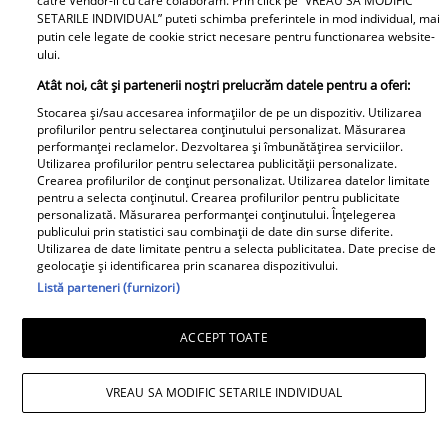
catre Vendor-ii cu care colaboram. Prin click pe “VREAU SA MODIFIC
SETARILE INDIVIDUAL” puteti schimba preferintele in mod individual, mai
putin cele legate de cookie strict necesare pentru functionarea website-
ului.
Atât noi, cât și partenerii noștri prelucrăm datele pentru a oferi:
Stocarea și/sau accesarea informațiilor de pe un dispozitiv. Utilizarea
profilurilor pentru selectarea conținutului personalizat. Măsurarea
performanței reclamelor. Dezvoltarea și îmbunătățirea serviciilor.
Utilizarea profilurilor pentru selectarea publicității personalizate.
Crearea profilurilor de conținut personalizat. Utilizarea datelor limitate
pentru a selecta conținutul. Crearea profilurilor pentru publicitate
personalizată. Măsurarea performanței conținutului. Înțelegerea
publicului prin statistici sau combinații de date din surse diferite.
Utilizarea de date limitate pentru a selecta publicitatea. Date precise de
geolocație și identificarea prin scanarea dispozitivului.
Listă parteneri (furnizori)
ACCEPT TOATE
VREAU SA MODIFIC SETARILE INDIVIDUAL