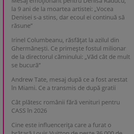
Mesaj emoționant pentru Denisa Răducu,
la 9 ani de la moartea artistei: „Vocea
Denisei s-a stins, dar ecoul ei continuă să
răsune”
Irinel Columbeanu, răsfățat la azilul din
Ghermănești. Ce primește fostul milionar
de la directorul căminului: „Văd cât de mult
se bucură”
Andrew Tate, mesaj după ce a fost arestat
în Miami. Ce a transmis de după gratii
Cât plătesc românii fără venituri pentru
CASS în 2026
Cine este influencerița care a furat o
brățară Louis Vuitton de peste 36.000 de