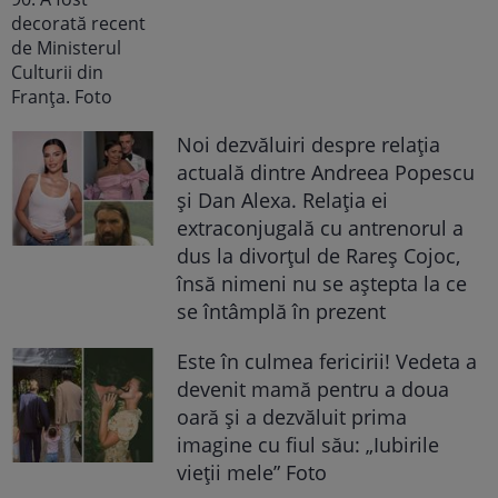
Noi dezvăluiri despre relația
actuală dintre Andreea Popescu
și Dan Alexa. Relația ei
extraconjugală cu antrenorul a
dus la divorțul de Rareș Cojoc,
însă nimeni nu se aștepta la ce
se întâmplă în prezent
Este în culmea fericirii! Vedeta a
devenit mamă pentru a doua
oară și a dezvăluit prima
imagine cu fiul său: „Iubirile
vieții mele” Foto