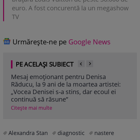
euro. A fost concurentă la un megashow
TV
Urmărește-ne pe
Google News
PE ACELAȘI SUBIECT
Mesaj emoționant pentru Denisa
Iri
Răducu, la 9 ani de la moartea artistei:
Ghe
„Vocea Denisei s-a stins, dar ecoul ei
mil
continuă să răsune”
cât
Citește mai multe
Cite
Alexandra Stan
diagnostic
nastere