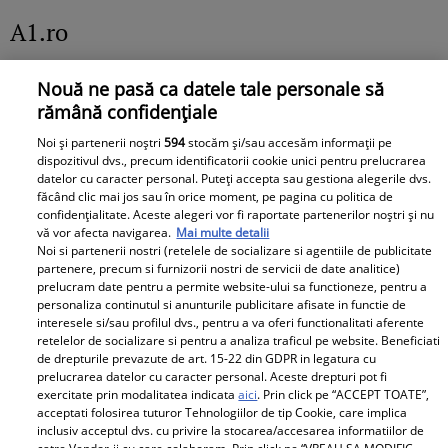
A1.ro
Poftiți pe la noi: Poftiți la
Nouă ne pasă ca datele tale personale să
întrecere. Mirela Vaida și
rămână confidențiale
Adriana Trandafir, în centrul
Noi și partenerii noștri
594
stocăm și/sau accesăm informații pe
atenției după provocarea lui Nea
dispozitivul dvs., precum identificatorii cookie unici pentru prelucrarea
Mărin
datelor cu caracter personal. Puteți accepta sau gestiona alegerile dvs.
făcând clic mai jos sau în orice moment, pe pagina cu politica de
confidențialitate. Aceste alegeri vor fi raportate partenerilor noștri și nu
vă vor afecta navigarea.
Mai multe detalii
Noi si partenerii nostri (retelele de socializare si agentiile de publicitate
partenere, precum si furnizorii nostri de servicii de date analitice)
prelucram date pentru a permite website-ului sa functioneze, pentru a
personaliza continutul si anunturile publicitare afisate in functie de
interesele si/sau profilul dvs., pentru a va oferi functionalitati aferente
retelelor de socializare si pentru a analiza traficul pe website. Beneficiati
de drepturile prevazute de art. 15-22 din GDPR in legatura cu
prelucrarea datelor cu caracter personal. Aceste drepturi pot fi
exercitate prin modalitatea indicata
aici
. Prin click pe “ACCEPT TOATE”,
acceptati folosirea tuturor Tehnologiilor de tip Cookie, care implica
inclusiv acceptul dvs. cu privire la stocarea/accesarea informatiilor de