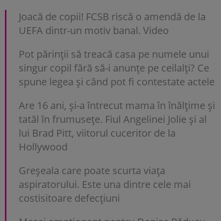
Joacă de copii! FCSB riscă o amendă de la
UEFA dintr-un motiv banal. Video
Pot părinții să treacă casa pe numele unui
singur copil fără să-i anunțe pe ceilalți? Ce
spune legea și când pot fi contestate actele
Are 16 ani, și-a întrecut mama în înălțime și
tatăl în frumusețe. Fiul Angelinei Jolie și al
lui Brad Pitt, viitorul cuceritor de la
Hollywood
Greșeala care poate scurta viața
aspiratorului. Este una dintre cele mai
costisitoare defecțiuni