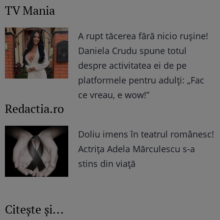
TV Mania
A rupt tăcerea fără nicio rușine!
Daniela Crudu spune totul
despre activitatea ei de pe
platformele pentru adulți: „Fac
ce vreau, e wow!”
Redactia.ro
Doliu imens în teatrul românesc!
Actrița Adela Mărculescu s-a
stins din viață
Citește și...