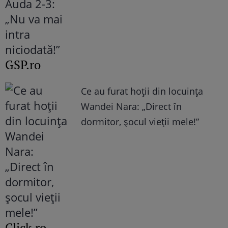
GSP.ro
Ce au furat hoții din locuința
Wandei Nara: „Direct în
dormitor, șocul vieții mele!”
Click.ro