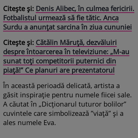
Citește și:
Denis Alibec, în culmea fericirii.
Fotbalistul urmează să fie tătic. Anca
Surdu a anunțat sarcina în ziua cununiei
Citește și:
Cătălin Măruță, dezvăluiri
despre întoarcerea în televiziune: „M-au
sunat toți competitorii puternici din
piață!” Ce planuri are prezentatorul
În această perioadă delicată, artista a
găsit inspirație pentru numele fiicei sale.
A căutat în „Dicționarul tuturor bolilor”
cuvintele care simbolizează ”viață” și a
ales numele Eva.