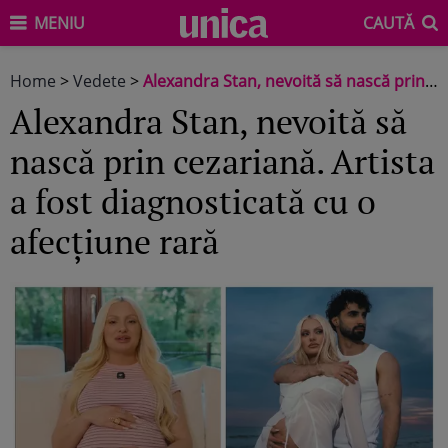
MENIU
CAUTĂ
Home
>
Vedete
>
Alexandra Stan, nevoită să nască prin cezariană. Artista a fost diagnosticată cu o afecțiune rară
Alexandra Stan, nevoită să
nască prin cezariană. Artista
a fost diagnosticată cu o
afecțiune rară