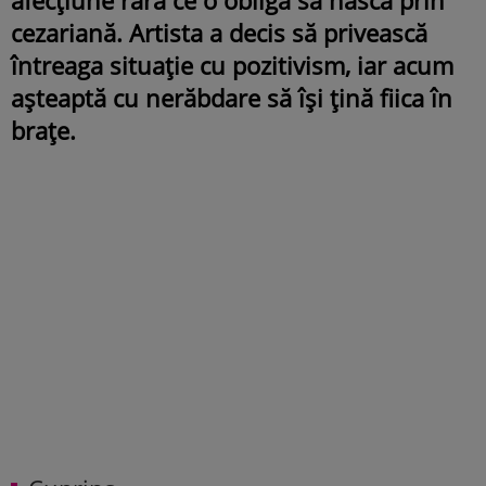
cezariană. Artista a decis să privească
întreaga situație cu pozitivism, iar acum
așteaptă cu nerăbdare să își țină fiica în
brațe.