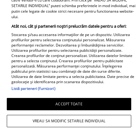
catre Vendor-ii cu care colaboram. Prin click pe “VREAU SA MODIFIC
Elle
SETARILE INDIVIDUAL” puteti schimba preferintele in mod individual, mai
putin cele legate de cookie strict necesare pentru functionarea website-
ului.
O mai ții minte pe Janine Sârbu?
Atât noi, cât și partenerii noștri prelucrăm datele pentru a oferi:
Cum arată și cu ce se ocupă
Stocarea și/sau accesarea informațiilor de pe un dispozitiv. Utilizarea
acum fosta soție a lui Adrian
profilurilor pentru selectarea conținutului personalizat. Măsurarea
Sârbu și unul dintre cele mai
performanței reclamelor. Dezvoltarea și îmbunătățirea serviciilor.
Utilizarea profilurilor pentru selectarea publicității personalizate.
apreciate modele din anii 90. A
Crearea profilurilor de conținut personalizat. Utilizarea datelor limitate
fost decorată recent de
pentru a selecta conținutul. Crearea profilurilor pentru publicitate
personalizată. Măsurarea performanței conținutului. Înțelegerea
Ministerul Culturii din Franța.
publicului prin statistici sau combinații de date din surse diferite.
Foto
Utilizarea de date limitate pentru a selecta publicitatea. Date precise de
geolocație și identificarea prin scanarea dispozitivului.
Listă parteneri (furnizori)
ACCEPT TOATE
VREAU SA MODIFIC SETARILE INDIVIDUAL
Noi dezvăluiri despre relația
actuală dintre Andreea Popescu