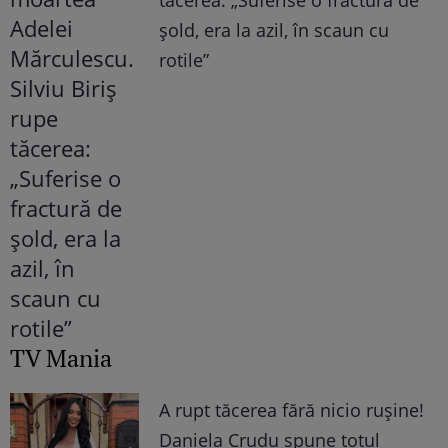
șold, era la azil, în scaun cu
rotile”
TV Mania
A rupt tăcerea fără nicio rușine!
Daniela Crudu spune totul