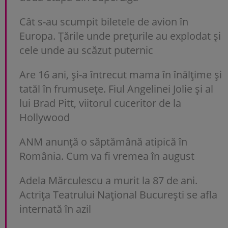
Cât s-au scumpit biletele de avion în
Europa. Țările unde prețurile au explodat și
cele unde au scăzut puternic
Are 16 ani, și-a întrecut mama în înălțime și
tatăl în frumusețe. Fiul Angelinei Jolie și al
lui Brad Pitt, viitorul cuceritor de la
Hollywood
ANM anunță o săptămână atipică în
România. Cum va fi vremea în august
Adela Mărculescu a murit la 87 de ani.
Actrița Teatrului Național București se afla
internată în azil