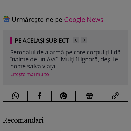
Urmărește-ne pe
Google News
PE ACELAȘI SUBIECT
Semnalul de alarmă pe care corpul ți-l dă
Ali
înainte de un AVC. Mulți îl ignoră, deși le
cole
poate salva viața
cli
Citește mai multe
Cite
Recomandări