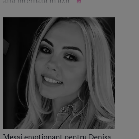
afla internată în azil
Mesaj emoționant pentru Denisa