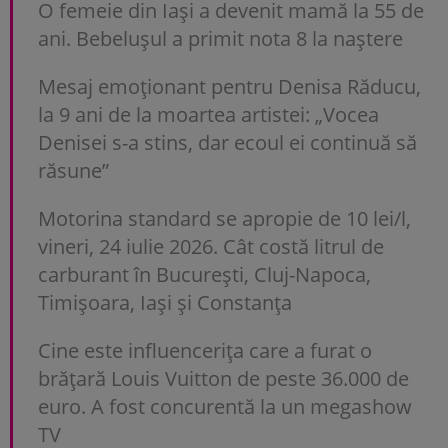
O femeie din Iași a devenit mamă la 55 de
ani. Bebelușul a primit nota 8 la naștere
Mesaj emoționant pentru Denisa Răducu,
la 9 ani de la moartea artistei: „Vocea
Denisei s-a stins, dar ecoul ei continuă să
răsune”
Motorina standard se apropie de 10 lei/l,
vineri, 24 iulie 2026. Cât costă litrul de
carburant în București, Cluj-Napoca,
Timișoara, Iași și Constanța
Cine este influencerița care a furat o
brățară Louis Vuitton de peste 36.000 de
euro. A fost concurentă la un megashow
TV