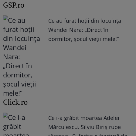
GSP.ro
Ce au furat hoții din locuința
Wandei Nara: „Direct în
dormitor, șocul vieții mele!”
Click.ro
Ce i-a grăbit moartea Adelei
Mărculescu. Silviu Biriș rupe
tăcerea: „Suferise o fractură de