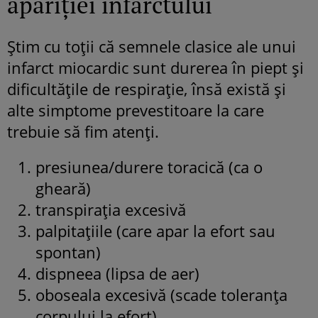
apariției infarctului
Știm cu toții că semnele clasice ale unui
infarct miocardic sunt durerea în piept și
dificultățile de respirație, însă există și
alte simptome prevestitoare la care
trebuie să fim atenți.
presiunea/durere toracică (ca o
gheară)
transpirația excesivă
palpitațiile (care apar la efort sau
spontan)
dispneea (lipsa de aer)
oboseala excesivă (scade toleranța
corpului la efort)