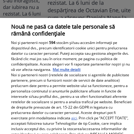
rezistat. La 6 luni de la
despărțirea de Octavian Ene, uite
cum a răspuns Daniela Nane la
o întrebare incomodă! ȘAH MAT!
Nouă ne pasă ca datele tale personale să
rămână confidențiale
Noi și partenerii noștri
594
stocăm și/sau accesăm informații pe
dispozitivul dvs., precum identificatorii cookie unici pentru prelucrarea
datelor cu caracter personal. Puteți accepta sau gestiona alegerile dvs.
făcând clic mai jos sau în orice moment, pe pagina cu politica de
confidențialitate. Aceste alegeri vor fi raportate partenerilor noștri și nu
vă vor afecta navigarea.
Mai multe detalii
Noi si partenerii nostri (retelele de socializare si agentiile de publicitate
Cabral rupe tăcerea după
partenere, precum si furnizorii nostri de servicii de date analitice)
prelucram date pentru a permite website-ului sa functioneze, pentru a
divorțul de Andreea Ibacka. „Nu
personaliza continutul si anunturile publicitare afisate in functie de
mi-a convenit să spun asta cu
interesele si/sau profilul dvs., pentru a va oferi functionalitati aferente
voce tare. M-a afectat”
retelelor de socializare si pentru a analiza traficul pe website. Beneficiati
de drepturile prevazute de art. 15-22 din GDPR in legatura cu
prelucrarea datelor cu caracter personal. Aceste drepturi pot fi
exercitate prin modalitatea indicata
aici
. Prin click pe “ACCEPT TOATE”,
acceptati folosirea tuturor Tehnologiilor de tip Cookie, care implica
inclusiv acceptul dvs. cu privire la stocarea/accesarea informatiilor de