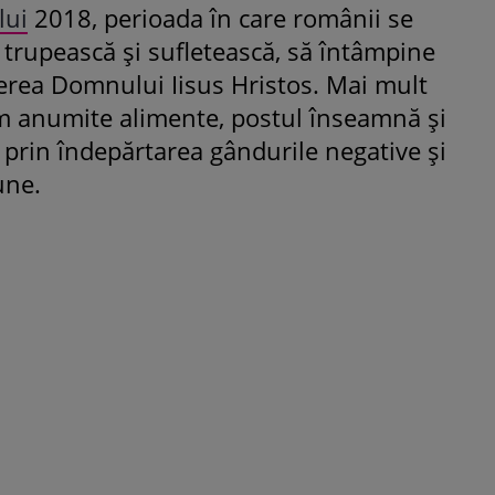
lui
2018, perioada în care românii se
 trupească și sufletească, să întâmpine
erea Domnului Iisus Hristos. Mai mult
 anumite alimente, postul înseamnă și
ROMÂNEŞTI
VEDETE
i, prin îndepărtarea gândurile negative și
Fiica Iuliei Albu și a lui Mihai 
une.
strălucit la banchet. Mikaela a
purtat o rochie creată de cele
mamă și i-a împrumutat panto
Valentino: „M-am simțit ca o
prințesă”