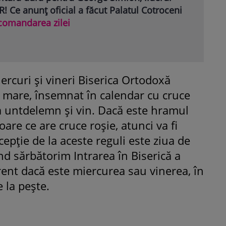
! Ce anunț oficial a făcut Palatul Cotroceni
comandarea zilei
iercuri și vineri Biserica Ortodoxă
 mare, însemnat în calendar cu cruce
untdelemn și vin. Dacă este hramul
oare ce are cruce roșie, atunci va fi
cepție de la aceste reguli este ziua de
d sărbătorim Intrarea în Biserică a
rent dacă este miercurea sau vinerea, în
 la pește.