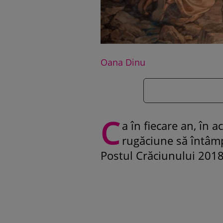
Oana Dinu
C
a în fiecare an, în 
rugăciune să întâmp
Postul Crăciunului 201