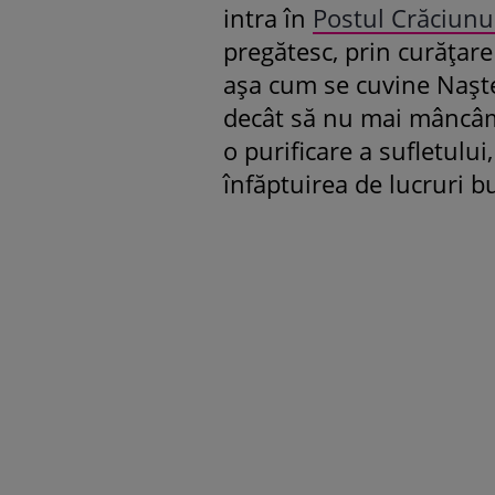
intra în
Postul Crăciunu
pregătesc, prin curățare
așa cum se cuvine Nașt
decât să nu mai mâncâm
o purificare a sufletulu
înfăptuirea de lucruri b