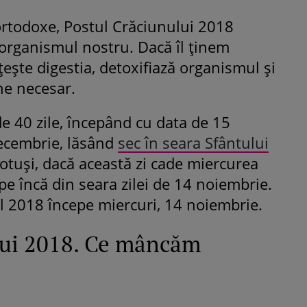
 ortodoxe, Postul Crăciunului 2018
 organismul nostru. Dacă îl ținem
ește digestia, detoxifiază organismul și
ne necesar.
e 40 zile, începând cu data de 15
ecembrie, lăsând
sec în seara Sfântului
otuși, dacă această zi cade miercurea
pe încă din seara zilei de 14 noiembrie.
l 2018 începe miercuri, 14 noiembrie.
lui 2018. Ce mâncăm