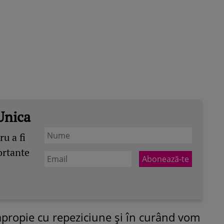
Unica
u a fi
ortante
 apropie cu repeziciune și în curând vom