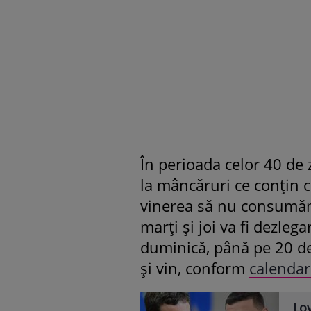
În perioada celor 40 de 
la mâncăruri ce conțin c
vinerea să nu consumăm 
marți și joi va fi dezleg
duminică, până pe 20 de
și vin, conform
calendar
Lov