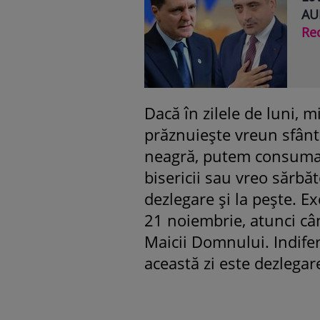
AUR
Re
Dacă în zilele de luni, m
prăznuiește vreun sfânt
neagră, putem consuma 
bisericii sau vreo sărbăt
dezlegare și la pește. Ex
21 noiembrie, atunci cân
Maicii Domnului. Indife
această zi este dezlegare