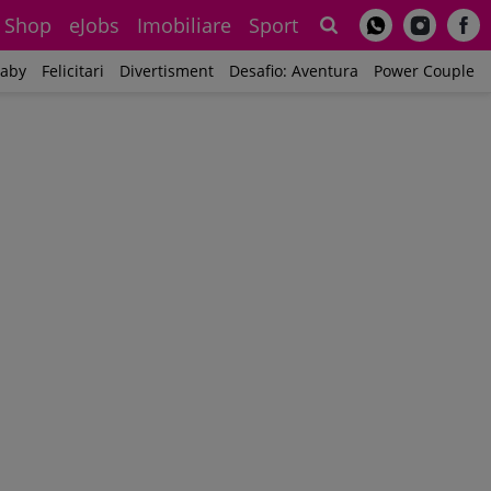
Shop
eJobs
Imobiliare
Sport
Sh
aby
Felicitari
Divertisment
Desafio: Aventura
Power Couple