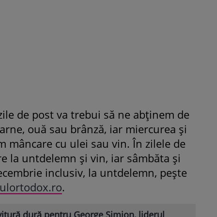
zile de post va trebui să ne abținem de
arne, ouă sau brânză, iar miercurea și
mâncare cu ulei sau vin. În zilele de
are la untdelemn și vin, iar sâmbăta și
cembrie inclusiv, la untdelemn, pește
ulortodox.ro
.
itură dură pentru George Simion, liderul