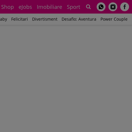
Shop
eJobs
Imobiliare
Sport
Sh
aby
Felicitari
Divertisment
Desafio: Aventura
Power Couple