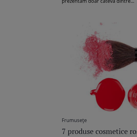
prezentăm doar câteva dintre...
Frumuseţe
7 produse cosmetice roș