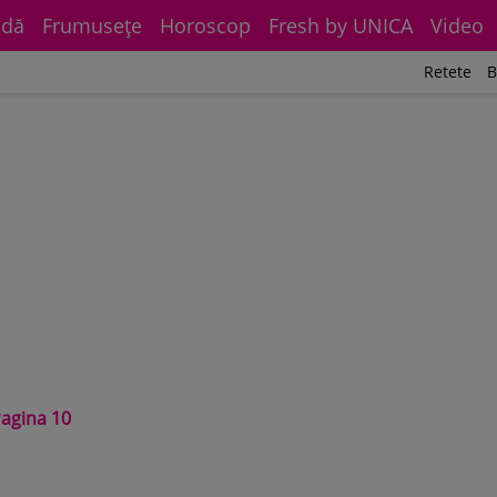
dă
Frumuseţe
Horoscop
Fresh by UNICA
Video
Retete
B
agina 10