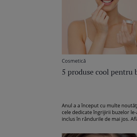
Cosmetică
5 produse cool pentru 
Anul a a început cu multe noutăți
cele dedicate îngrijirii buzelor le
inclus în rândurile de mai jos. Află