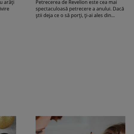
u arăți
Petrecerea de Revelion este cea mai
ivire
spectaculoasă petrecere a anului. Dacă
știi deja ce o să porți, ți-ai ales din...