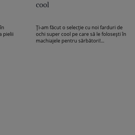
cool
în
Ți-am făcut o selecție cu noi farduri de
 pielii
ochi super cool pe care să le folosești în
machiajele pentru sărbători!...