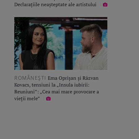
Declarațiile neașteptate ale artistului
ROMÂNEŞTI
Ema Oprișan și Răzvan
Kovacs, tensiuni la „Insula iubirii:
Reuniuni”: „Cea mai mare provocare a
vieții mele”