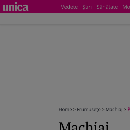
Vedete
Știri
Sănătate
Mo
Home
>
Frumuseţe
>
Machiaj
>
P
Machiaj