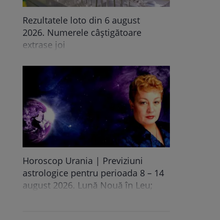
Rezultatele loto din 6 august
2026. Numerele câștigătoare
extrase joi
Horoscop Urania | Previziuni
astrologice pentru perioada 8 – 14
august 2026. Lună Nouă în Leu;
Eclipsă totală de Soare