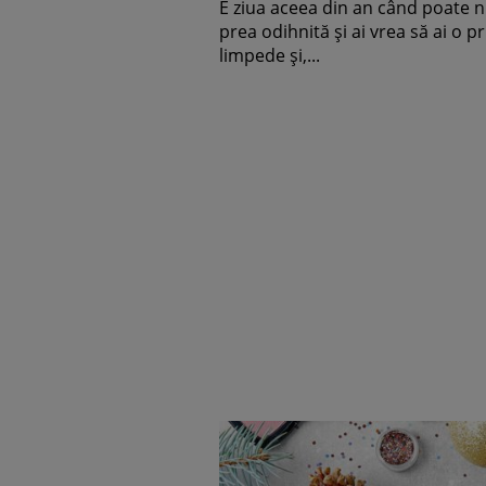
E ziua aceea din an când poate n
prea odihnită și ai vrea să ai o pr
limpede și,...