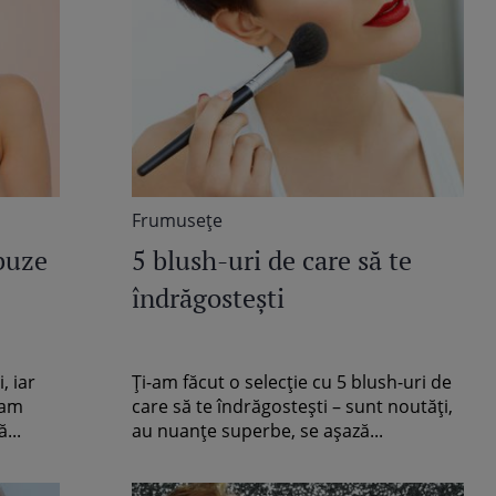
Frumuseţe
buze
5 blush-uri de care să te
îndrăgostești
, iar
Ți-am făcut o selecție cu 5 blush-uri de
-am
care să te îndrăgostești – sunt noutăți,
...
au nuanțe superbe, se așază...