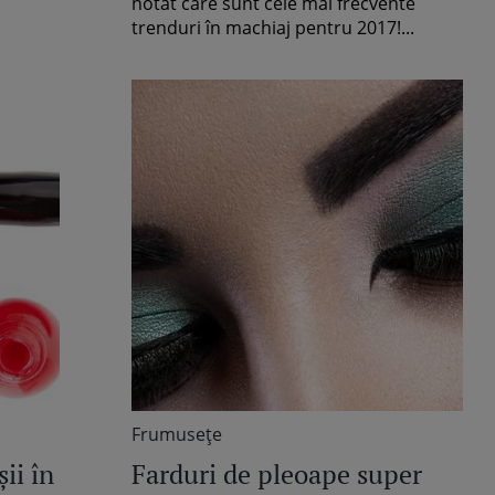
notat care sunt cele mai frecvente
trenduri în machiaj pentru 2017!...
Frumuseţe
ii în
Farduri de pleoape super