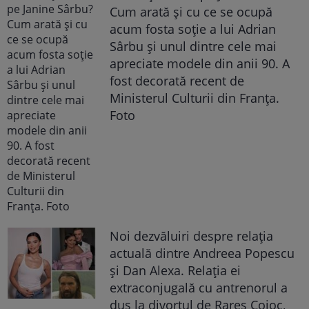
Cum arată și cu ce se ocupă
acum fosta soție a lui Adrian
Sârbu și unul dintre cele mai
apreciate modele din anii 90. A
fost decorată recent de
Ministerul Culturii din Franța.
Foto
Noi dezvăluiri despre relația
actuală dintre Andreea Popescu
și Dan Alexa. Relația ei
extraconjugală cu antrenorul a
dus la divorțul de Rareș Cojoc,