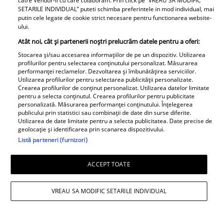
catre Vendor-ii cu care colaboram. Prin click pe “VREAU SA MODIFIC
Niciodată nu a fost atât
relației lor. În casă era o
SETARILE INDIVIDUAL” puteti schimba preferintele in mod individual, mai
de îndrăzneață!
atmosferă..."
putin cele legate de cookie strict necesare pentru functionarea website-
Imaginile momentului
ului.
Adrian Rus „Sinner” a
Atât noi, cât și partenerii noștri prelucrăm datele pentru a oferi:
murit. Ultimul mesaj al
Cine este eroul Mihail
Stocarea și/sau accesarea informațiilor de pe un dispozitiv. Utilizarea
fostei iubite după
Soare, salvatorul lui
profilurilor pentru selectarea conținutului personalizat. Măsurarea
performanței reclamelor. Dezvoltarea și îmbunătățirea serviciilor.
tragedia de la Brno
Alexandru, micuțul de 5
Utilizarea profilurilor pentru selectarea publicității personalizate.
frânge inimi
ani dispărut 3 zile în
Crearea profilurilor de conținut personalizat. Utilizarea datelor limitate
pentru a selecta conținutul. Crearea profilurilor pentru publicitate
pădure. Ce spune
personalizată. Măsurarea performanței conținutului. Înțelegerea
Viva.ro
despre copiii lui
publicului prin statistici sau combinații de date din surse diferite.
Utilizarea de date limitate pentru a selecta publicitatea. Date precise de
geolocație și identificarea prin scanarea dispozitivului.
Listă parteneri (furnizori)
ACCEPT TOATE
VREAU SA MODIFIC SETARILE INDIVIDUAL
E breaking în lumea
mondenă! DESPĂRȚIRE