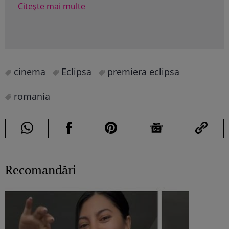
sup
Citește mai multe
Cite
cinema
Eclipsa
premiera eclipsa
romania
Recomandări