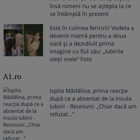
însă nimeni nu se aștepta la ce
se întâmplă în prezent
Este în culmea fericirii! Vedeta a
devenit mamă pentru a doua
oară și a dezvăluit prima
imagine cu fiul său: „Iubirile
vieții mele” Foto
A1.ro
Ispita Mădălina, prima reacție
după ce a absentat de la Insula
Iubirii - Reuniuni: „Chiar dacă am
refuzat…”