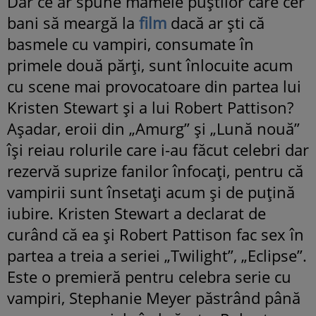
Dar ce ar spune mamele puştilor care cer
bani să meargă la
film
dacă ar şti că
basmele cu vampiri, consumate în
primele două părţi, sunt înlocuite acum
cu scene mai provocatoare din partea lui
Kristen Stewart şi a lui
Robert Pattison?
Aşadar, eroii din „Amurg” şi „Lună nouă”
îşi reiau rolurile care i-au făcut celebri dar
rezervă suprize fanilor înfocaţi, pentru că
vampirii sunt însetaţi acum şi de puţină
iubire. Kristen Stewart a declarat de
curând că ea şi Robert Pattison fac sex în
partea a treia a seriei „Twilight”, „Eclipse”.
Este o premieră pentru celebra serie cu
vampiri, Stephanie Meyer păstrând până