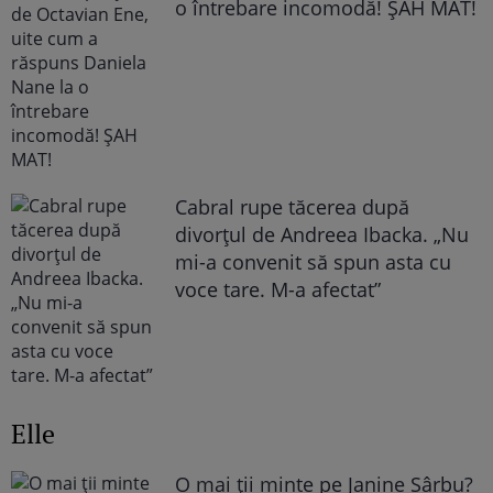
o întrebare incomodă! ȘAH MAT!
Cabral rupe tăcerea după
divorțul de Andreea Ibacka. „Nu
mi-a convenit să spun asta cu
voce tare. M-a afectat”
Elle
O mai ții minte pe Janine Sârbu?