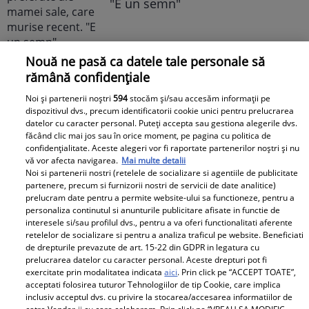
"E un semn"
Nouă ne pasă ca datele tale personale să
Libertatea pentru Femei
rămână confidențiale
Noi și partenerii noștri
594
stocăm și/sau accesăm informații pe
dispozitivul dvs., precum identificatorii cookie unici pentru prelucrarea
datelor cu caracter personal. Puteți accepta sau gestiona alegerile dvs.
făcând clic mai jos sau în orice moment, pe pagina cu politica de
confidențialitate. Aceste alegeri vor fi raportate partenerilor noștri și nu
vă vor afecta navigarea.
Mai multe detalii
Noi si partenerii nostri (retelele de socializare si agentiile de publicitate
partenere, precum si furnizorii nostri de servicii de date analitice)
Bona Irinei
prelucram date pentru a permite website-ului sa functioneze, pentru a
personaliza continutul si anunturile publicitare afisate in functie de
Columbeanu spune
interesele si/sau profilul dvs., pentru a va oferi functionalitati aferente
Ca la Bollywood! Cum s-
pentru prima dată ce a
retelelor de socializare si pentru a analiza traficul pe website. Beneficiati
a îmbrăcat Prima
de drepturile prevazute de art. 15-22 din GDPR in legatura cu
trăit în vila de la
Doamnă a României la
prelucrarea datelor cu caracter personal. Aceste drepturi pot fi
Izvorani. Ce nu s-a văzut
exercitate prin modalitatea indicata
aici
. Prin click pe “ACCEPT TOATE”,
întâlnirea cu președinta
niciodată la TV: ”Eu am
acceptati folosirea tuturor Tehnologiilor de tip Cookie, care implica
Indiei la București.
inclusiv acceptul dvs. cu privire la stocarea/accesarea informatiilor de
cunoscut o altă latură a