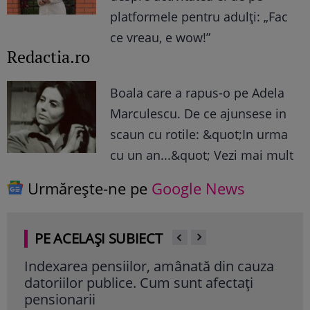
platformele pentru adulți: „Fac
ce vreau, e wow!”
Redactia.ro
Boala care a rapus-o pe Adela
Marculescu. De ce ajunsese in
scaun cu rotile: &quot;In urma
cu un an...&quot; Vezi mai mult
Urmărește-ne pe
Google News
PE ACELAȘI SUBIECT
Indexarea pensiilor, amânată din cauza
Mai
datoriilor publice. Cum sunt afectați
Mol
pensionarii
"Es