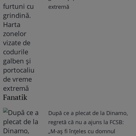
extremă
Fanatik
După ce a plecat de la Dinamo,
regretă că nu a ajuns la FCSB:
„M-aș fi înțeles cu domnul