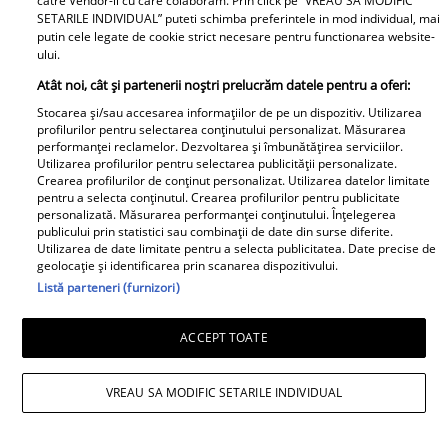
catre Vendor-ii cu care colaboram. Prin click pe “VREAU SA MODIFIC
SETARILE INDIVIDUAL” puteti schimba preferintele in mod individual, mai
A1.ro
putin cele legate de cookie strict necesare pentru functionarea website-
ului.
Poftiți pe la noi: Poftiți la
Atât noi, cât și partenerii noștri prelucrăm datele pentru a oferi:
întrecere. Mirela Vaida și
Stocarea și/sau accesarea informațiilor de pe un dispozitiv. Utilizarea
Adriana Trandafir, în centrul
profilurilor pentru selectarea conținutului personalizat. Măsurarea
performanței reclamelor. Dezvoltarea și îmbunătățirea serviciilor.
atenției după provocarea lui Nea
Utilizarea profilurilor pentru selectarea publicității personalizate.
Mărin
Crearea profilurilor de conținut personalizat. Utilizarea datelor limitate
pentru a selecta conținutul. Crearea profilurilor pentru publicitate
personalizată. Măsurarea performanței conținutului. Înțelegerea
publicului prin statistici sau combinații de date din surse diferite.
Utilizarea de date limitate pentru a selecta publicitatea. Date precise de
geolocație și identificarea prin scanarea dispozitivului.
Listă parteneri (furnizori)
ACCEPT TOATE
VREAU SA MODIFIC SETARILE INDIVIDUAL