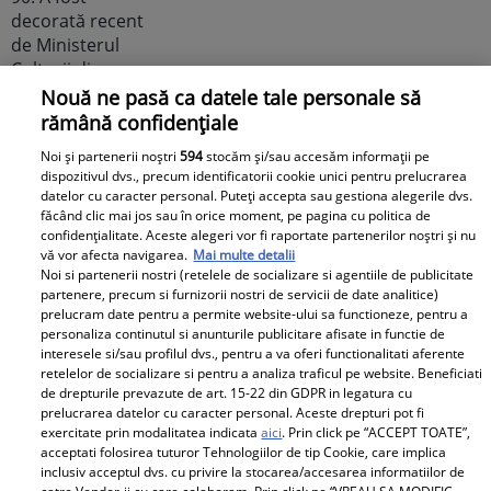
Nouă ne pasă ca datele tale personale să
rămână confidențiale
Noi dezvăluiri despre relația
Noi și partenerii noștri
594
stocăm și/sau accesăm informații pe
actuală dintre Andreea Popescu
dispozitivul dvs., precum identificatorii cookie unici pentru prelucrarea
și Dan Alexa. Relația ei
datelor cu caracter personal. Puteți accepta sau gestiona alegerile dvs.
făcând clic mai jos sau în orice moment, pe pagina cu politica de
extraconjugală cu antrenorul a
confidențialitate. Aceste alegeri vor fi raportate partenerilor noștri și nu
dus la divorțul de Rareș Cojoc,
vă vor afecta navigarea.
Mai multe detalii
însă nimeni nu se aștepta la ce
Noi si partenerii nostri (retelele de socializare si agentiile de publicitate
partenere, precum si furnizorii nostri de servicii de date analitice)
se întâmplă în prezent
prelucram date pentru a permite website-ului sa functioneze, pentru a
personaliza continutul si anunturile publicitare afisate in functie de
Este în culmea fericirii! Vedeta a
interesele si/sau profilul dvs., pentru a va oferi functionalitati aferente
retelelor de socializare si pentru a analiza traficul pe website. Beneficiati
devenit mamă pentru a doua
de drepturile prevazute de art. 15-22 din GDPR in legatura cu
oară și a dezvăluit prima
prelucrarea datelor cu caracter personal. Aceste drepturi pot fi
imagine cu fiul său: „Iubirile
exercitate prin modalitatea indicata
aici
. Prin click pe “ACCEPT TOATE”,
acceptati folosirea tuturor Tehnologiilor de tip Cookie, care implica
vieții mele” Foto
inclusiv acceptul dvs. cu privire la stocarea/accesarea informatiilor de