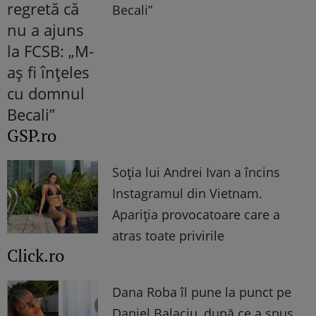
Becali”
GSP.ro
Soția lui Andrei Ivan a încins
Instagramul din Vietnam.
Apariția provocatoare care a
atras toate privirile
Click.ro
Dana Roba îl pune la punct pe
Daniel Balaciu, după ce a spus