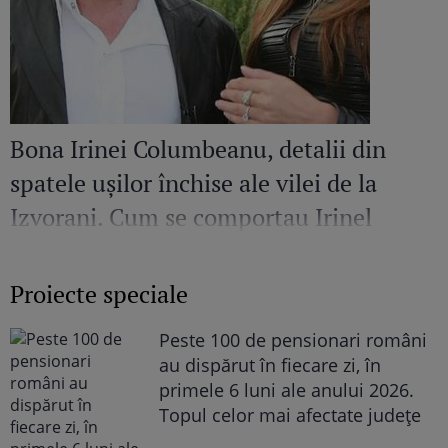
Bona Irinei Columbeanu, detalii din
spatele ușilor închise ale vilei de la
Izvorani. Cum se comportau Irinel
Columbeanu și Monica Gabor când nu
erau în public
Proiecte speciale
Peste 100 de pensionari români
au dispărut în fiecare zi, în
primele 6 luni ale anului 2026.
Topul celor mai afectate județe