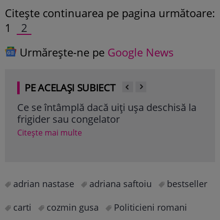
Citeşte continuarea pe pagina următoare:
1
2
Urmărește-ne pe
Google News
PE ACELAȘI SUBIECT
Ce se întâmplă dacă uiți ușa deschisă la
Ser
frigider sau congelator
să î
Rom
Citește mai multe
Cite
adrian nastase
adriana saftoiu
bestseller
carti
cozmin gusa
Politicieni romani