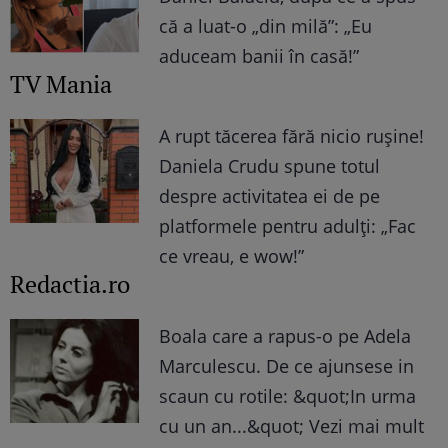
că a luat-o „din milă”: „Eu
aduceam banii în casă!”
TV Mania
A rupt tăcerea fără nicio rușine!
Daniela Crudu spune totul
despre activitatea ei de pe
platformele pentru adulți: „Fac
ce vreau, e wow!”
Redactia.ro
Boala care a rapus-o pe Adela
Marculescu. De ce ajunsese in
scaun cu rotile: &quot;In urma
cu un an...&quot; Vezi mai mult