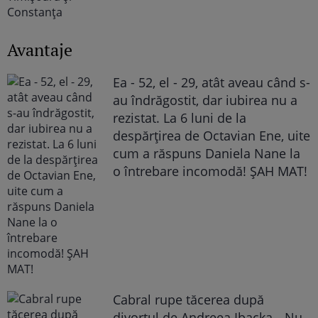
Avantaje
Ea - 52, el - 29, atât aveau când s-
au îndrăgostit, dar iubirea nu a
rezistat. La 6 luni de la
despărțirea de Octavian Ene, uite
cum a răspuns Daniela Nane la
o întrebare incomodă! ȘAH MAT!
Cabral rupe tăcerea după
divorțul de Andreea Ibacka. „Nu