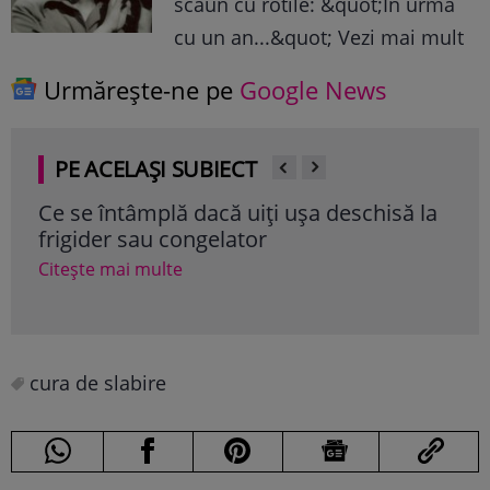
scaun cu rotile: &quot;In urma
cu un an...&quot; Vezi mai mult
Urmărește-ne pe
Google News
PE ACELAȘI SUBIECT
ă dacă uiți ușa deschisă la
Serialul Netflix pe c
congelator
să îl rateze. Este cel
România și din într
te
Citește mai multe
cura de slabire