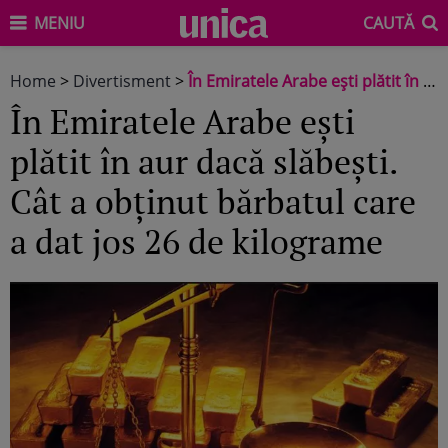
MENIU
CAUTĂ
Home
>
Divertisment
>
În Emiratele Arabe eşti plătit în aur dacă slăbeşti. Cât a obţinut bărbatul care a dat jos 26 de kilograme
În Emiratele Arabe eşti
plătit în aur dacă slăbeşti.
Cât a obţinut bărbatul care
a dat jos 26 de kilograme