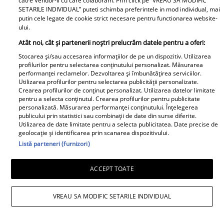
catre Vendor-ii cu care colaboram. Prin click pe “VREAU SA MODIFIC
colegii lui nu se
SETARILE INDIVIDUAL” puteti schimba preferintele in mod individual, mai
putin cele legate de cookie strict necesare pentru functionarea website-
așteptau să-l audă. Într-
ului.
o mișcare FULGER,
Atât noi, cât și partenerii noștri prelucrăm datele pentru a oferi:
liderul PSD tocmai a dat
Tocmai a picat
Stocarea și/sau accesarea informațiilor de pe un dispozitiv. Utilizarea
o veste importantă
profilurilor pentru selectarea conținutului personalizat. Măsurarea
adevărata 💣în showbiz!
performanței reclamelor. Dezvoltarea și îmbunătățirea serviciilor.
Pentru PRIMA OARĂ,
Utilizarea profilurilor pentru selectarea publicității personalizate.
Cabral rupe tăcerea
Crearea profilurilor de conținut personalizat. Utilizarea datelor limitate
pentru a selecta conținutul. Crearea profilurilor pentru publicitate
despre DIVORȚUL de
personalizată. Măsurarea performanței conținutului. Înțelegerea
Andreea Ibacka, iar ce a
publicului prin statistici sau combinații de date din surse diferite.
Utilizarea de date limitate pentru a selecta publicitatea. Date precise de
putut face public a
geolocație și identificarea prin scanarea dispozitivului.
stârnit valuri și valuri de
Listă parteneri (furnizori)
reacții: "M-a atins mai
"Nici acum nu îi știu
tare decât mi-ar fi
ACCEPT TOATE
bine. Nu îi știu familia".
plăcut să cred. Nu mi-a
A tăcut luni întregi, dar
convenit să..." Iar în
VREAU SA MODIFIC SETARILE INDIVIDUAL
acum Gina Matache a
continuarea a vorbit
spus adevărul despre
despre cel mai