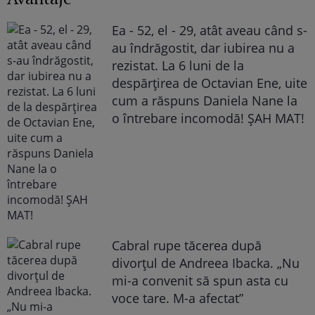
Ea - 52, el - 29, atât aveau când s-
au îndrăgostit, dar iubirea nu a
rezistat. La 6 luni de la
despărțirea de Octavian Ene, uite
cum a răspuns Daniela Nane la
o întrebare incomodă! ȘAH MAT!
Cabral rupe tăcerea după
divorțul de Andreea Ibacka. „Nu
mi-a convenit să spun asta cu
voce tare. M-a afectat”