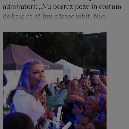
admiratori: „Nu postez poze în costum
de baie ca să îmi găsesc iubit. Nici
amant”