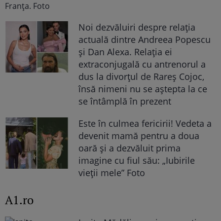
Noi dezvăluiri despre relația
actuală dintre Andreea Popescu
și Dan Alexa. Relația ei
extraconjugală cu antrenorul a
dus la divorțul de Rareș Cojoc,
însă nimeni nu se aștepta la ce
se întâmplă în prezent
Este în culmea fericirii! Vedeta a
devenit mamă pentru a doua
oară și a dezvăluit prima
imagine cu fiul său: „Iubirile
vieții mele” Foto
A1.ro