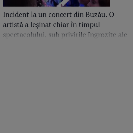
Incident la un concert din Buzău. O
artistă a leșinat chiar în timpul
spectacolului, sub privirile îngrozite ale
Mirelei Vaida