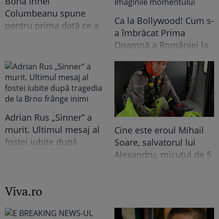
Bona Irinei
Columbeanu spune
Ca la Bollywood! Cum s-
pentru prima dată ce a
a îmbrăcat Prima
trăit în vila de la
Doamnă a României la
Izvorani. Ce nu s-a văzut
întâlnirea cu președinta
niciodată la TV: ”Eu am
Indiei la București.
cunoscut o altă latură a
Niciodată nu a fost atât
relației lor. În casă era o
de îndrăzneață!
atmosferă..."
Imaginile momentului
Adrian Rus „Sinner” a
murit. Ultimul mesaj al
Cine este eroul Mihail
fostei iubite după
Soare, salvatorul lui
tragedia de la Brno
Alexandru, micuțul de 5
frânge inimi
ani dispărut 3 zile în
pădure. Ce spune
Viva.ro
despre copiii lui