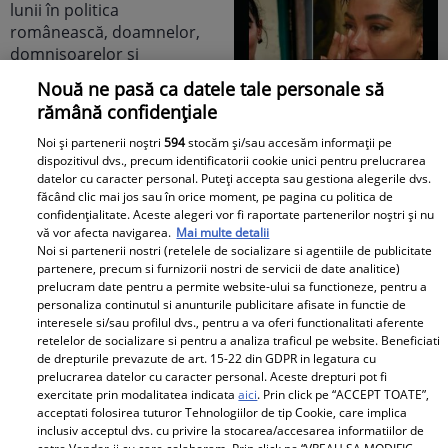
Nouă ne pasă ca datele tale personale să
rămână confidențiale
E breaking în lumea
mondenă! DESPĂRȚIRE
Noi și partenerii noștri
594
stocăm și/sau accesăm informații pe
dispozitivul dvs., precum identificatorii cookie unici pentru prelucrarea
cu scântei în showbiz-ul
datelor cu caracter personal. Puteți accepta sau gestiona alegerile dvs.
românesc! Îndrăgita
făcând clic mai jos sau în orice moment, pe pagina cu politica de
noastră vedetă a
confidențialitate. Aceste alegeri vor fi raportate partenerilor noștri și nu
vă vor afecta navigarea.
Mai multe detalii
recunoscut TOT, dar
Noi si partenerii nostri (retelele de socializare si agentiile de publicitate
tooot: „Mă abțin să nu-i
E BREAKING NEWS-UL
partenere, precum si furnizorii nostri de servicii de date analitice)
prelucram date pentru a permite website-ului sa functioneze, pentru a
scriu. Am făcut
lunii în politica
personaliza continutul si anunturile publicitare afisate in functie de
scandal!” Ce s-a
românească,
interesele si/sau profilul dvs., pentru a va oferi functionalitati aferente
întâmplat e...
doamnelor,
retelelor de socializare si pentru a analiza traficul pe website. Beneficiati
de drepturile prevazute de art. 15-22 din GDPR in legatura cu
domnișoarelor și
prelucrarea datelor cu caracter personal. Aceste drepturi pot fi
domnilor! Astăzi, Sorin
exercitate prin modalitatea indicata
aici
. Prin click pe “ACCEPT TOATE”,
acceptati folosirea tuturor Tehnologiilor de tip Cookie, care implica
Grindeanu a făcut
inclusiv acceptul dvs. cu privire la stocarea/accesarea informatiilor de
ANUNȚUL pe care nici