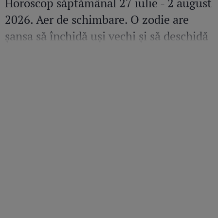
Horoscop săptămânal 27 iulie - 2 august
2026. Aer de schimbare. O zodie are
șansa să închidă uși vechi și să deschidă
altele pline de promisiuni