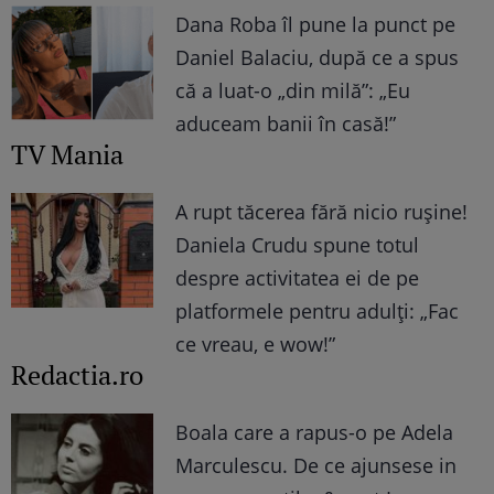
Dana Roba îl pune la punct pe
Daniel Balaciu, după ce a spus
că a luat-o „din milă”: „Eu
aduceam banii în casă!”
TV Mania
A rupt tăcerea fără nicio rușine!
Daniela Crudu spune totul
despre activitatea ei de pe
platformele pentru adulți: „Fac
ce vreau, e wow!”
Redactia.ro
Boala care a rapus-o pe Adela
Marculescu. De ce ajunsese in