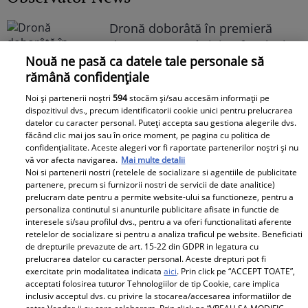
Dronă doborâtă în premieră
deasupra României. A fost lovită
Nouă ne pasă ca datele tale personale să
de racheta unui F-16 al Forţelor
rămână confidențiale
Aeriene Române
Noi și partenerii noștri
594
stocăm și/sau accesăm informații pe
dispozitivul dvs., precum identificatorii cookie unici pentru prelucrarea
datelor cu caracter personal. Puteți accepta sau gestiona alegerile dvs.
făcând clic mai jos sau în orice moment, pe pagina cu politica de
confidențialitate. Aceste alegeri vor fi raportate partenerilor noștri și nu
vă vor afecta navigarea.
Mai multe detalii
Noi si partenerii nostri (retelele de socializare si agentiile de publicitate
Libertatea pentru Femei
partenere, precum si furnizorii nostri de servicii de date analitice)
prelucram date pentru a permite website-ului sa functioneze, pentru a
personaliza continutul si anunturile publicitare afisate in functie de
interesele si/sau profilul dvs., pentru a va oferi functionalitati aferente
retelelor de socializare si pentru a analiza traficul pe website. Beneficiati
de drepturile prevazute de art. 15-22 din GDPR in legatura cu
prelucrarea datelor cu caracter personal. Aceste drepturi pot fi
exercitate prin modalitatea indicata
aici
. Prin click pe “ACCEPT TOATE”,
acceptati folosirea tuturor Tehnologiilor de tip Cookie, care implica
inclusiv acceptul dvs. cu privire la stocarea/accesarea informatiilor de
Bona Irinei