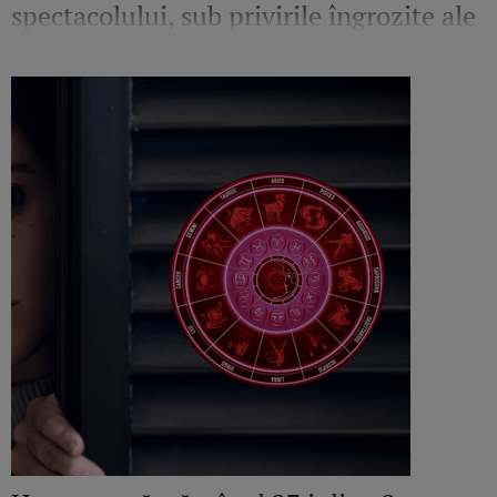
spectacolului, sub privirile îngrozite ale
Mirelei Vaida