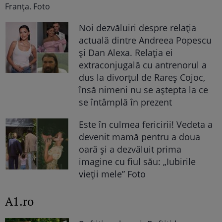
Noi dezvăluiri despre relația
actuală dintre Andreea Popescu
și Dan Alexa. Relația ei
extraconjugală cu antrenorul a
dus la divorțul de Rareș Cojoc,
însă nimeni nu se aștepta la ce
se întâmplă în prezent
Este în culmea fericirii! Vedeta a
devenit mamă pentru a doua
oară și a dezvăluit prima
imagine cu fiul său: „Iubirile
vieții mele” Foto
A1.ro