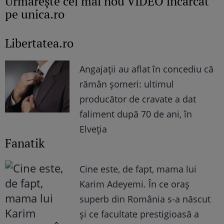
Urmăreşte cel mai nou VIDEO încărcat
pe unica.ro
Libertatea.ro
Angajații au aflat în concediu că
rămân șomeri: ultimul
producător de cravate a dat
faliment după 70 de ani, în
Elveția
Fanatik
Cine este, de fapt, mama lui
Karim Adeyemi. În ce oraș
superb din România s-a născut
și ce facultate prestigioasă a