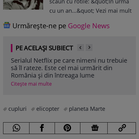
scaun cu rotile: &quot;In urma
cu un an...&quot; Vezi mai mult
Urmărește-ne pe
Google News
PE ACELAȘI SUBIECT
 la
Serialul Netflix pe care nimeni nu trebuie
Cum
să îl rateze. Este cel mai urmărit din
cop
România și din întreaga lume
Cite
Citește mai multe
cupluri
elicopter
planeta Marte