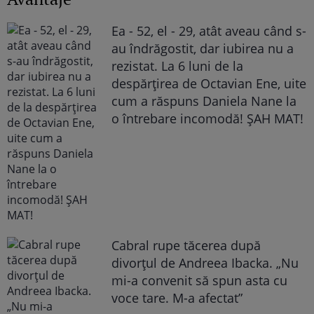
Ea - 52, el - 29, atât aveau când s-
au îndrăgostit, dar iubirea nu a
rezistat. La 6 luni de la
despărțirea de Octavian Ene, uite
cum a răspuns Daniela Nane la
o întrebare incomodă! ȘAH MAT!
Cabral rupe tăcerea după
divorțul de Andreea Ibacka. „Nu
mi-a convenit să spun asta cu
voce tare. M-a afectat”