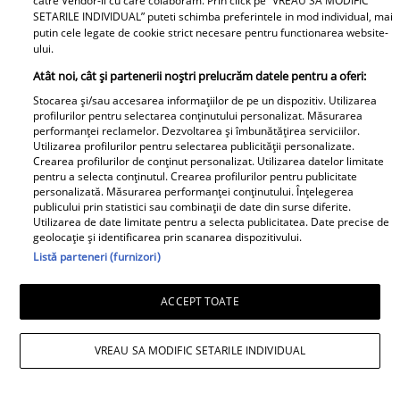
catre Vendor-ii cu care colaboram. Prin click pe “VREAU SA MODIFIC
Columbeanu spune
SETARILE INDIVIDUAL” puteti schimba preferintele in mod individual, mai
Ca la Bollywood! Cum s-
putin cele legate de cookie strict necesare pentru functionarea website-
pentru prima dată ce a
ului.
a îmbrăcat Prima
trăit în vila de la
Doamnă a României la
Atât noi, cât și partenerii noștri prelucrăm datele pentru a oferi:
Izvorani. Ce nu s-a văzut
întâlnirea cu președinta
Stocarea și/sau accesarea informațiilor de pe un dispozitiv. Utilizarea
niciodată la TV: ”Eu am
profilurilor pentru selectarea conținutului personalizat. Măsurarea
Indiei la București.
cunoscut o altă latură a
performanței reclamelor. Dezvoltarea și îmbunătățirea serviciilor.
Niciodată nu a fost atât
Utilizarea profilurilor pentru selectarea publicității personalizate.
relației lor. În casă era o
Crearea profilurilor de conținut personalizat. Utilizarea datelor limitate
de îndrăzneață!
atmosferă..."
pentru a selecta conținutul. Crearea profilurilor pentru publicitate
Imaginile momentului
personalizată. Măsurarea performanței conținutului. Înțelegerea
Adrian Rus „Sinner” a
publicului prin statistici sau combinații de date din surse diferite.
Utilizarea de date limitate pentru a selecta publicitatea. Date precise de
murit. Ultimul mesaj al
Cine este eroul Mihail
geolocație și identificarea prin scanarea dispozitivului.
fostei iubite după
Soare, salvatorul lui
Listă parteneri (furnizori)
tragedia de la Brno
Alexandru, micuțul de 5
frânge inimi
ani dispărut 3 zile în
ACCEPT TOATE
pădure. Ce spune
Viva.ro
despre copiii lui
VREAU SA MODIFIC SETARILE INDIVIDUAL