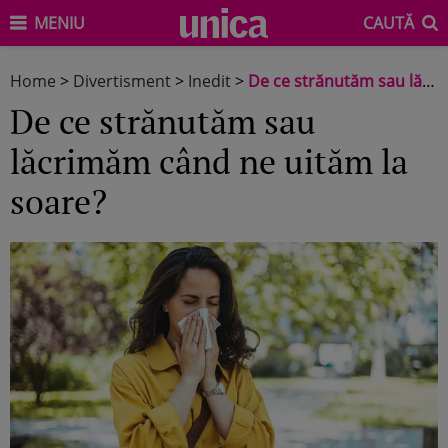
MENIU
CAUTĂ
Home
>
Divertisment
>
Inedit
>
De ce strănutăm sau lăcrimăm când ne uităm la soare?
De ce strănutăm sau
lăcrimăm când ne uităm la
soare?