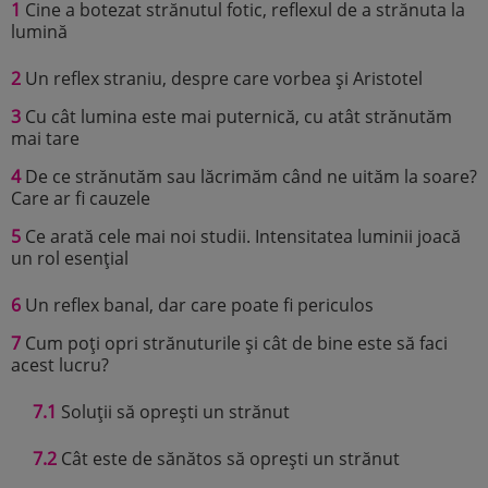
1
Cine a botezat strănutul fotic, reflexul de a strănuta la
lumină
2
Un reflex straniu, despre care vorbea și Aristotel
3
Cu cât lumina este mai puternică, cu atât strănutăm
mai tare
4
De ce strănutăm sau lăcrimăm când ne uităm la soare?
Care ar fi cauzele
5
Ce arată cele mai noi studii. Intensitatea luminii joacă
un rol esențial
6
Un reflex banal, dar care poate fi periculos
7
Cum poți opri strănuturile și cât de bine este să faci
acest lucru?
7.1
Soluții să oprești un strănut
7.2
Cât este de sănătos să oprești un strănut