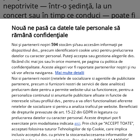
nepotrivite — într-o ședință, la un
concert sau în timp ce conduci — poate fi
deranjant. Există soluții pentru a-l
Nouă ne pasă ca datele tale personale să
„amorți”, dar medicii avertizează că
rămână confidențiale
metoda aleasă contează enorm.
Noi și partenerii noștri
594
stocăm și/sau accesăm informații pe
dispozitivul dvs., precum identificatorii cookie unici pentru prelucrarea
datelor cu caracter personal. Puteți accepta sau gestiona alegerile dvs.
Soluții să oprești un strănut
făcând clic mai jos sau în orice moment, pe pagina cu politica de
confidențialitate. Aceste alegeri vor fi raportate partenerilor noștri și nu
vă vor afecta navigarea.
Mai multe detalii
Dacă simți acea furnicătură caracteristică,
Noi si partenerii nostri (retelele de socializare si agentiile de publicitate
poți încerca să întrerupi semnalul nervos
partenere, precum si furnizorii nostri de servicii de date analitice)
prelucram date pentru a permite website-ului sa functioneze, pentru a
înainte ca reflexul să devină complet:
personaliza continutul si anunturile publicitare afisate in functie de
interesele si/sau profilul dvs., pentru a va oferi functionalitati aferente
retelelor de socializare si pentru a analiza traficul pe website. Beneficiati
Apasă pe cerul gurii:
Folosește limba
de drepturile prevazute de art. 15-22 din GDPR in legatura cu
prelucrarea datelor cu caracter personal. Aceste drepturi pot fi
pentru a apăsa ferm cerul gurii.
exercitate prin modalitatea indicata
aici
. Prin click pe “ACCEPT TOATE”,
Această stimulare senzorială poate
acceptati folosirea tuturor Tehnologiilor de tip Cookie, care implica
inclusiv acceptul dvs. cu privire la stocarea/accesarea informatiilor de
„păcăli” creierul și poate opri reflexul.