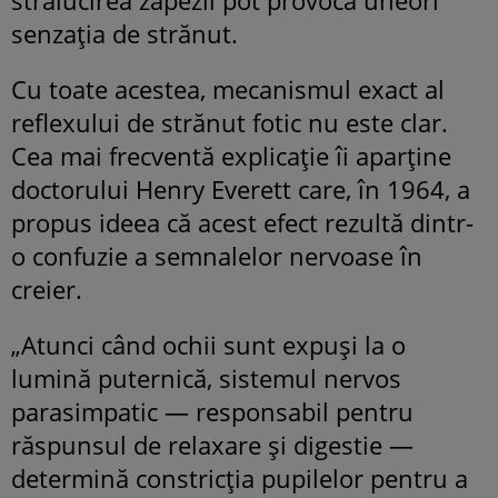
strălucirea zăpezii pot provoca uneori
senzația de strănut.
Cu toate acestea, mecanismul exact al
reflexului de strănut fotic nu este clar.
Cea mai frecventă explicație îi aparține
doctorului Henry Everett care, în 1964, a
propus ideea că acest efect rezultă dintr-
o confuzie a semnalelor nervoase în
creier.
„Atunci când ochii sunt expuși la o
lumină puternică, sistemul nervos
parasimpatic — responsabil pentru
răspunsul de relaxare și digestie —
determină constricția pupilelor pentru a