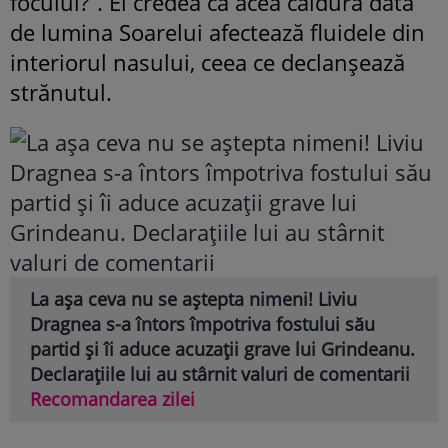
focului?”. El credea că acea căldură dată
de lumina Soarelui afectează fluidele din
interiorul nasului, ceea ce declanșează
strănutul.
La așa ceva nu se aștepta nimeni! Liviu
Dragnea s-a întors împotriva fostului său
partid și îi aduce acuzații grave lui Grindeanu.
Declarațiile lui au stârnit valuri de comentarii
Recomandarea zilei