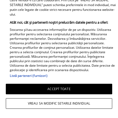
catre Vendor-ii cu care colaboram. Prin click pe “VREAU SA MODIFIC
SETARILE INDIVIDUAL” puteti schimba preferintele in mod individual, mai
Ciupește puntea nazală:
Strânge ușor
putin cele legate de cookie strict necesare pentru functionarea website-
partea superioară a nasului (zona
ului.
dintre ochi). Acest lucru poate inhiba
Atât noi, cât și partenerii noștri prelucrăm datele pentru a oferi:
terminațiile nervoase ale nervului
Stocarea și/sau accesarea informațiilor de pe un dispozitiv. Utilizarea
profilurilor pentru selectarea conținutului personalizat. Măsurarea
trigemen.
performanței reclamelor. Dezvoltarea și îmbunătățirea serviciilor.
Utilizarea profilurilor pentru selectarea publicității personalizate.
Metoda „buzei superioare”:
Apasă cu
Crearea profilurilor de conținut personalizat. Utilizarea datelor limitate
pentru a selecta conținutul. Crearea profilurilor pentru publicitate
degetul arătător zona de sub nas,
personalizată. Măsurarea performanței conținutului. Înțelegerea
deasupra buzei superioare.
publicului prin statistici sau combinații de date din surse diferite.
Utilizarea de date limitate pentru a selecta publicitatea. Date precise de
Presiunea aplicată aici poate bloca
geolocație și identificarea prin scanarea dispozitivului.
Listă parteneri (furnizori)
uneori semnalul de strănut.
Privește în altă parte:
Dacă ești
ACCEPT TOATE
predispus la strănutul fotic, evită să
privești direct spre soare sau spre
VREAU SA MODIFIC SETARILE INDIVIDUAL
lumini puternice atunci când ieși
dintr-o încăpere întunecată.