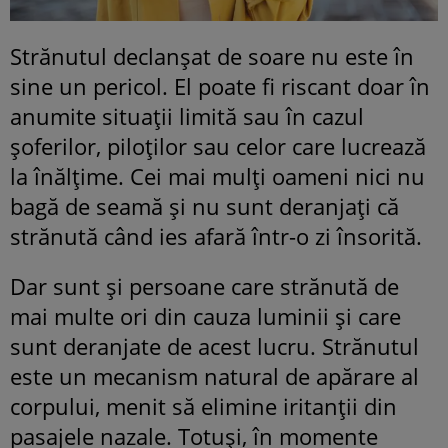
Strănutul declanșat de soare nu este în
sine un pericol. El poate fi riscant doar în
anumite situații limită sau în cazul
șoferilor, piloților sau celor care lucrează
la înălțime. Cei mai mulți oameni nici nu
bagă de seamă și nu sunt deranjați că
strănută când ies afară într-o zi însorită.
Dar sunt și persoane care strănută de
mai multe ori din cauza luminii și care
sunt deranjate de acest lucru. Strănutul
este un mecanism natural de apărare al
corpului, menit să elimine iritanții din
pasajele nazale. Totuși, în momente