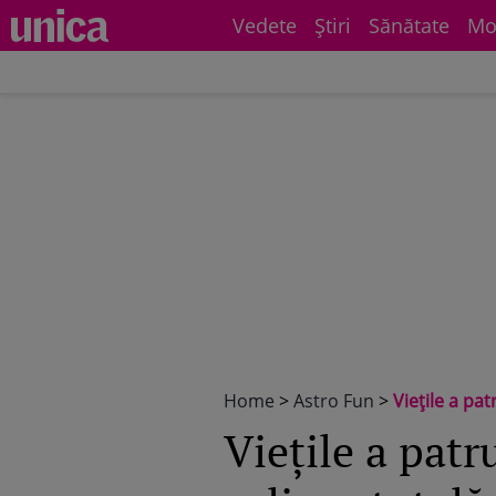
Vedete
Știri
Sănătate
Mo
Home
>
Astro Fun
>
Viețile a pa
Viețile a patr