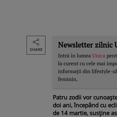
Newsletter zilnic 
SHARE
Intră în lumea
Unica
pentr
la curent cu cele mai imp
informații din lifestyle-ul
feminin.
Patru zodii vor cunoaște
doi ani, începând cu ecl
de 14 martie, susține a