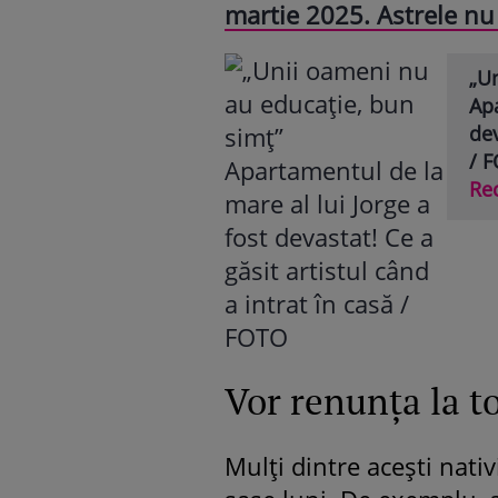
martie 2025. Astrele nu 
„U
Apa
dev
/ 
Re
Vor renunța la to
Mulți dintre acești nati