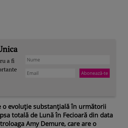
Unica
u a fi
ortante
 o evoluție substanțială în următorii
ipsa totală de Lună în Fecioară din data
stroloaga Amy Demure, care are o