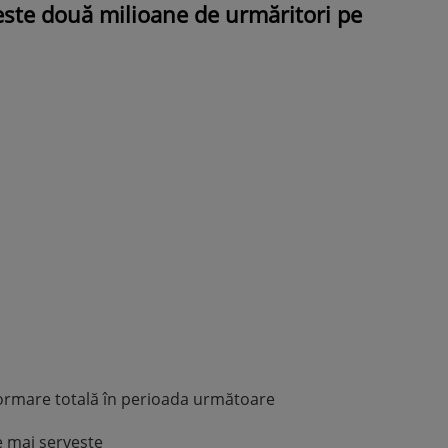
ste două milioane de urmăritori pe
ROMÂNEŞTI
VEDETE
Fiica Iuliei Albu și a lui Miha
strălucit la banchet. Mikaela
purtat o rochie creată de ce
mamă și i-a împrumutat pan
Valentino: „M-am simțit ca 
prințesă”
formare totală în perioada următoare
e mai servește