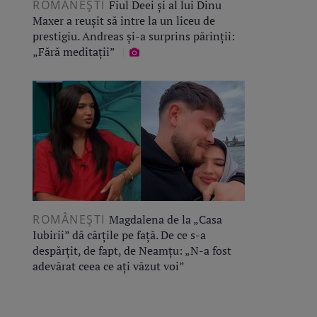
ROMÂNEŞTI
Fiul Deei și al lui Dinu
Maxer a reușit să intre la un liceu de
prestigiu. Andreas și-a surprins părinții:
„Fără meditații”
ROMÂNEŞTI
Magdalena de la „Casa
Iubirii” dă cărțile pe față. De ce s-a
despărțit, de fapt, de Neamțu: „N-a fost
adevărat ceea ce ați văzut voi”