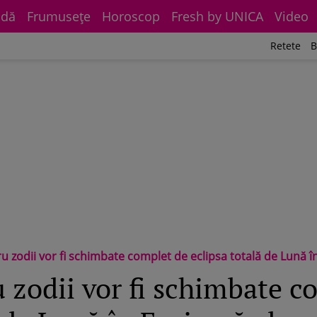
dă
Frumuseţe
Horoscop
Fresh by UNICA
Video
Retete
B
tru zodii vor fi schimbate complet de eclipsa totală de Lună î
u zodii vor fi schimbate 