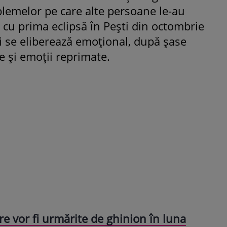
blemelor pe care alte persoane le-au
ă cu prima eclipsă în Pești din octombrie
i se eliberează emoțional, după șase
re și emoții reprimate.
re vor fi urmărite de ghinion în luna