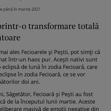
e până în martie 2027
printr-o transformare totală
ătoare
mai ales Fecioarele și Peștii, pot simți că
mat într-un haos pur. Acești nativi sunt
 eclipsă de lună în zodia Fecioară, care
eclipse în zodia Fecioară, ce se vor
torilor doi ani.
i, Săgetător, Fecioară și Pești au fost
ă de la începutul lunii martie. Aceste
eliberare masivă de emoții negative din