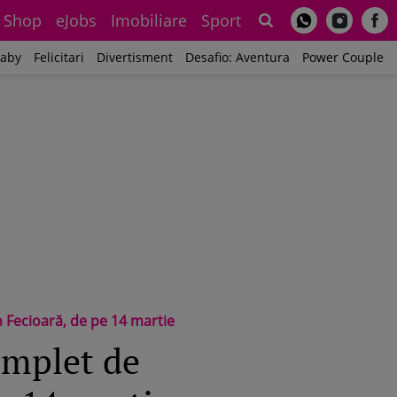
Shop
eJobs
Imobiliare
Sport
Sh
aby
Felicitari
Divertisment
Desafio: Aventura
Power Couple
n Fecioară, de pe 14 martie
complet de