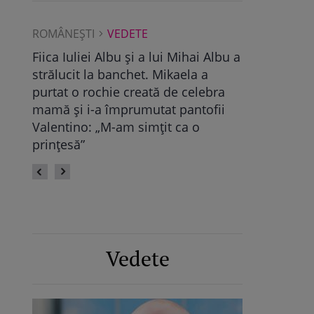
ROMÂNEŞTI
VEDETE
ROMÂNEŞT
i Albu a
Maya Castellano, show cu trupa de
Ce a găsit
 a
dans. Cum și-a surprins Antonia
Pop, viito
lebra
fiica: „Atât de mândră”
vechile re
tofii
fie calmă”
o
Vedete