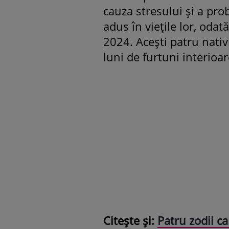
cauza stresului și a pro
adus în viețile lor, odat
2024. Acești patru nativ
luni de furtuni interioa
Citește și:
Patru zodii ca