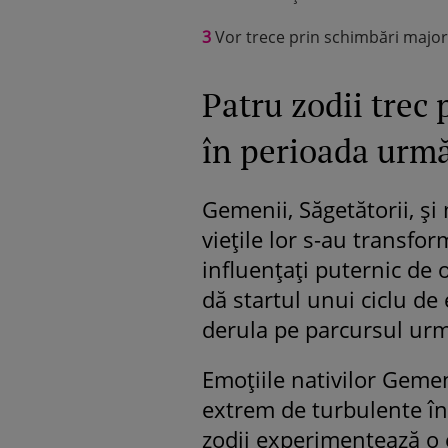
3
Vor trece prin schimbări major
Patru zodii trec 
în perioada urm
Gemenii, Săgetătorii, și 
viețile lor s-au transfor
influențați puternic de o
dă startul unui ciclu de 
derula pe parcursul urmă
Emoțiile nativilor Gemen
extrem de turbulente înc
zodii experimentează o 