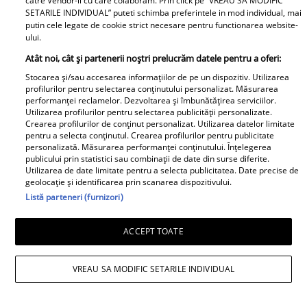
reveni în atenția ta, nu pentru a te
catre Vendor-ii cu care colaboram. Prin click pe “VREAU SA MODIFIC
SETARILE INDIVIDUAL” puteti schimba preferintele in mod individual, mai
destabiliza, ci pentru a închide definitiv
putin cele legate de cookie strict necesare pentru functionarea website-
capitole care încă îți consumă energia.
ului.
Profesional, determinarea și
Atât noi, cât și partenerii noștri prelucrăm datele pentru a oferi:
Stocarea și/sau accesarea informațiilor de pe un dispozitiv. Utilizarea
concentrarea ta sunt impresionante, însă
profilurilor pentru selectarea conținutului personalizat. Măsurarea
trebuie să fii atent la modul în care
performanței reclamelor. Dezvoltarea și îmbunătățirea serviciilor.
Utilizarea profilurilor pentru selectarea publicității personalizate.
comunici cu cei din jur. O informație
Crearea profilurilor de conținut personalizat. Utilizarea datelor limitate
pentru a selecta conținutul. Crearea profilurilor pentru publicitate
transmisă greșit poate crea tensiuni
personalizată. Măsurarea performanței conținutului. Înțelegerea
publicului prin statistici sau combinații de date din surse diferite.
inutile. Financiar, este o zi bună pentru
Utilizarea de date limitate pentru a selecta publicitatea. Date precise de
reevaluarea unor investiții sau planuri pe
geolocație și identificarea prin scanarea dispozitivului.
Listă parteneri (furnizori)
termen lung. Intuiția îți oferă indicii
valoroase, dar nu ignora nici detaliile
ACCEPT TOATE
practice. În dragoste, emoțiile devin
intense, iar sinceritatea poate apropia
VREAU SA MODIFIC SETARILE INDIVIDUAL
două persoane mai mult decât orice