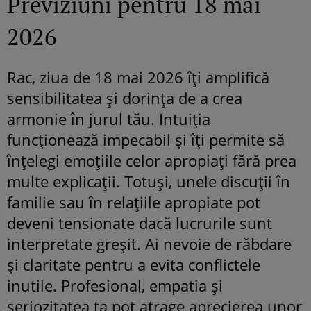
Previziuni pentru 18 mai
2026
Rac, ziua de 18 mai 2026 îți amplifică
sensibilitatea și dorința de a crea
armonie în jurul tău. Intuiția
funcționează impecabil și îți permite să
înțelegi emoțiile celor apropiați fără prea
multe explicații. Totuși, unele discuții în
familie sau în relațiile apropiate pot
deveni tensionate dacă lucrurile sunt
interpretate greșit. Ai nevoie de răbdare
și claritate pentru a evita conflictele
inutile. Profesional, empatia și
seriozitatea ta pot atrage aprecierea unor