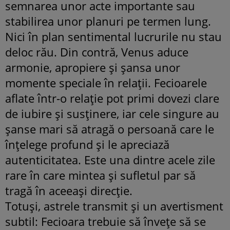
semnarea unor acte importante sau
stabilirea unor planuri pe termen lung.
Nici în plan sentimental lucrurile nu stau
deloc rău. Din contră, Venus aduce
armonie, apropiere și șansa unor
momente speciale în relații. Fecioarele
aflate într-o relație pot primi dovezi clare
de iubire și susținere, iar cele singure au
șanse mari să atragă o persoană care le
înțelege profund și le apreciază
autenticitatea. Este una dintre acele zile
rare în care mintea și sufletul par să
tragă în aceeași direcție.
Totuși, astrele transmit și un avertisment
subtil: Fecioara trebuie să învețe să se