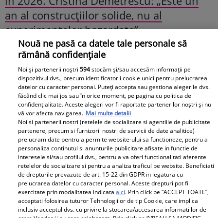
în 2026. Cristina Demetrescu: „Este un
an al construcțiilor solide, nu al
experimentelor hazardate”
Nouă ne pasă ca datele tale personale să
Horoscop zilnic Scorpion –
rămână confidențiale
Noi și partenerii noștri
594
stocăm și/sau accesăm informații pe
Previziuni pentru 18 mai
dispozitivul dvs., precum identificatorii cookie unici pentru prelucrarea
datelor cu caracter personal. Puteți accepta sau gestiona alegerile dvs.
făcând clic mai jos sau în orice moment, pe pagina cu politica de
2026
confidențialitate. Aceste alegeri vor fi raportate partenerilor noștri și nu
vă vor afecta navigarea.
Mai multe detalii
Noi si partenerii nostri (retelele de socializare si agentiile de publicitate
Scorpion, ziua de 18 mai 2026 vine cu
partenere, precum si furnizorii nostri de servicii de date analitice)
prelucram date pentru a permite website-ului sa functioneze, pentru a
revelații importante și o nevoie puternică
personaliza continutul si anunturile publicitare afisate in functie de
de transformare interioară. Astrele te
interesele si/sau profilul dvs., pentru a va oferi functionalitati aferente
retelelor de socializare si pentru a analiza traficul pe website. Beneficiati
împing să privești sincer spre emoțiile pe
de drepturile prevazute de art. 15-22 din GDPR in legatura cu
prelucrarea datelor cu caracter personal. Aceste drepturi pot fi
care le-ai ascuns sau ignorat în ultima
exercitate prin modalitatea indicata
aici
. Prin click pe “ACCEPT TOATE”,
perioadă. Unele situații din trecut pot
acceptati folosirea tuturor Tehnologiilor de tip Cookie, care implica
inclusiv acceptul dvs. cu privire la stocarea/accesarea informatiilor de