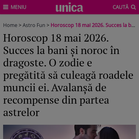
MENIU
CAUTĂ
Home
>
Astro Fun
>
Horoscop 18 mai 2026. Succes la bani și noroc în dragoste. O zodie e pregătită să culeagă roadele muncii ei. Avalanșă de recompense din partea astrelor
Horoscop 18 mai 2026.
Succes la bani și noroc în
dragoste. O zodie e
pregătită să culeagă roadele
muncii ei. Avalanșă de
recompense din partea
astrelor