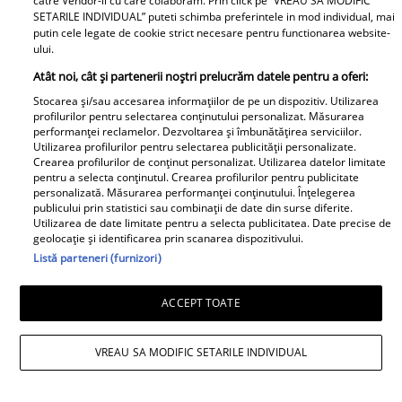
catre Vendor-ii cu care colaboram. Prin click pe “VREAU SA MODIFIC
este extrem de puternică acum și îți arată
SETARILE INDIVIDUAL” puteti schimba preferintele in mod individual, mai
exact cine merită să rămână în viața ta.
putin cele legate de cookie strict necesare pentru functionarea website-
ului.
Atât noi, cât și partenerii noștri prelucrăm datele pentru a oferi:
Stocarea și/sau accesarea informațiilor de pe un dispozitiv. Utilizarea
profilurilor pentru selectarea conținutului personalizat. Măsurarea
performanței reclamelor. Dezvoltarea și îmbunătățirea serviciilor.
Utilizarea profilurilor pentru selectarea publicității personalizate.
Crearea profilurilor de conținut personalizat. Utilizarea datelor limitate
pentru a selecta conținutul. Crearea profilurilor pentru publicitate
personalizată. Măsurarea performanței conținutului. Înțelegerea
publicului prin statistici sau combinații de date din surse diferite.
Utilizarea de date limitate pentru a selecta publicitatea. Date precise de
geolocație și identificarea prin scanarea dispozitivului.
Listă parteneri (furnizori)
ACCEPT TOATE
Horoscop săptămânal
VREAU SA MODIFIC SETARILE INDIVIDUAL
Săgetător – previziuni