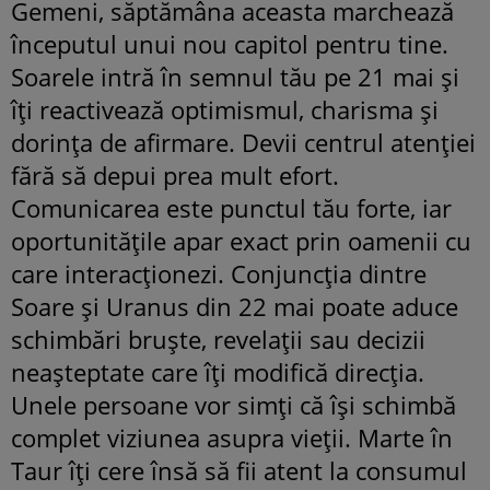
Gemeni, săptămâna aceasta marchează
începutul unui nou capitol pentru tine.
Soarele intră în semnul tău pe 21 mai și
îți reactivează optimismul, charisma și
dorința de afirmare. Devii centrul atenției
fără să depui prea mult efort.
Comunicarea este punctul tău forte, iar
oportunitățile apar exact prin oamenii cu
care interacționezi. Conjuncția dintre
Soare și Uranus din 22 mai poate aduce
schimbări bruște, revelații sau decizii
neașteptate care îți modifică direcția.
Unele persoane vor simți că își schimbă
complet viziunea asupra vieții. Marte în
Taur îți cere însă să fii atent la consumul