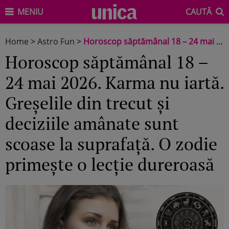
MENIU
CAUTĂ
Home
>
Astro Fun
>
Horoscop săptămânal 18 – 24 mai 2026. Karma nu iartă. Greșelile din trecut și deciziile amânate sunt scoase la suprafață. O zodie primește o lecție dureroasă
Horoscop săptămânal 18 –
24 mai 2026. Karma nu iartă.
Greșelile din trecut și
deciziile amânate sunt
scoase la suprafață. O zodie
primește o lecție dureroasă