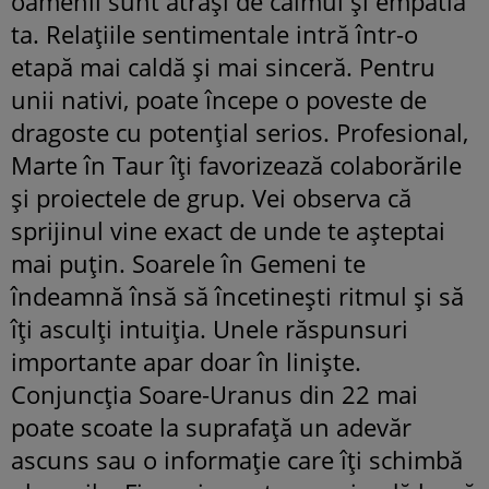
oamenii sunt atrași de calmul și empatia
ta. Relațiile sentimentale intră într-o
etapă mai caldă și mai sinceră. Pentru
unii nativi, poate începe o poveste de
dragoste cu potențial serios. Profesional,
Marte în Taur îți favorizează colaborările
și proiectele de grup. Vei observa că
sprijinul vine exact de unde te așteptai
mai puțin. Soarele în Gemeni te
îndeamnă însă să încetinești ritmul și să
îți asculți intuiția. Unele răspunsuri
importante apar doar în liniște.
Conjuncția Soare-Uranus din 22 mai
poate scoate la suprafață un adevăr
ascuns sau o informație care îți schimbă