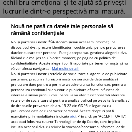
echilibru emoțional și te ajută să privești
lucrurile dintr-o perspectivă mai matură.
Poți primi susținere din partea unei
Nouă ne pasă ca datele tale personale să
persoane influente sau o veste bună
rămână confidențiale
legată de studii, călătorii ori acte. Soarele
Noi și partenerii noștri
594
stocăm și/sau accesăm informații pe
intră în Gemeni pe 21 mai și îți
dispozitivul dvs., precum identificatorii cookie unici pentru prelucrarea
datelor cu caracter personal. Puteți accepta sau gestiona alegerile dvs.
reactivează sectorul transformărilor și al
făcând clic mai jos sau în orice moment, pe pagina cu politica de
banilor comuni. Apar discuții serioase
confidențialitate. Aceste alegeri vor fi raportate partenerilor noștri și nu
vă vor afecta navigarea.
Mai multe detalii
despre investiții, datorii sau parteneriate
Noi si partenerii nostri (retelele de socializare si agentiile de publicitate
partenere, precum si furnizorii nostri de servicii de date analitice)
financiare. Conjuncția Soare-Uranus din
prelucram date pentru a permite website-ului sa functioneze, pentru a
22 mai poate aduce o schimbare bruscă
personaliza continutul si anunturile publicitare afisate in functie de
interesele si/sau profilul dvs., pentru a va oferi functionalitati aferente
într-o relație sau o revelație care îți
retelelor de socializare si pentru a analiza traficul pe website. Beneficiati
de drepturile prevazute de art. 15-22 din GDPR in legatura cu
schimbă complet prioritățile. În dragoste,
prelucrarea datelor cu caracter personal. Aceste drepturi pot fi
sinceritatea brutală valorează mai mult
exercitate prin modalitatea indicata
aici
. Prin click pe “ACCEPT TOATE”,
acceptati folosirea tuturor Tehnologiilor de tip Cookie, care implica
decât promisiunile frumoase. Intuiția ta
inclusiv acceptul dvs. cu privire la stocarea/accesarea informatiilor de