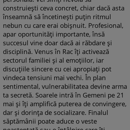
construiești ceva concret, chiar dacă asta
înseamnă să încetinești puțin ritmul
nebun cu care erai obișnuit. Profesional,
apar oportunități importante, însă
succesul vine doar dacă ai răbdare și
disciplină. Venus în Rac îți activează
sectorul familiei și al emoțiilor, iar
discuțiile sincere cu cei apropiați pot
vindeca tensiuni mai vechi. În plan
sentimental, vulnerabilitatea devine arma
ta secretă. Soarele intră în Gemeni pe 21
mai și îți amplifică puterea de convingere,
dar și dorința de socializare. Finalul
săptămânii poate aduce o veste
neașteptată sau o întâlnire care îți