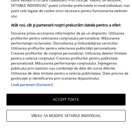
catre Vendor-ii cu care colaboram. Prin click pe “VREAU SA MODIFIC
SETARILE INDIVIDUAL” puteti schimba preferintele in mod individual, mai
iubirii. Energia este ridicată și te ajută să
putin cele legate de cookie strict necesare pentru functionarea website-
faci față unui ritm alert fără prea mult
ului.
efort. Spre seară, apare dorința de liniște
Atât noi, cât și partenerii noștri prelucrăm datele pentru a oferi:
și de reflecție asupra unor decizii
Stocarea și/sau accesarea informațiilor de pe un dispozitiv. Utilizarea
profilurilor pentru selectarea conținutului personalizat. Măsurarea
importante. Ai mai mult noroc decât îți
performanței reclamelor. Dezvoltarea și îmbunătățirea serviciilor.
Utilizarea profilurilor pentru selectarea publicității personalizate.
imaginezi.
Crearea profilurilor de conținut personalizat. Utilizarea datelor limitate
pentru a selecta conținutul. Crearea profilurilor pentru publicitate
personalizată. Măsurarea performanței conținutului. Înțelegerea
Horoscop zilnic Capricorn –
publicului prin statistici sau combinații de date din surse diferite.
Utilizarea de date limitate pentru a selecta publicitatea. Date precise de
geolocație și identificarea prin scanarea dispozitivului.
Previziuni pentru 15 mai
Listă parteneri (furnizori)
2026
ACCEPT TOATE
Capricornii sunt concentrați pe rezultate,
VREAU SA MODIFIC SETARILE INDIVIDUAL
stabilitate și consolidarea poziției lor
profesionale. Profesional, ziua aduce