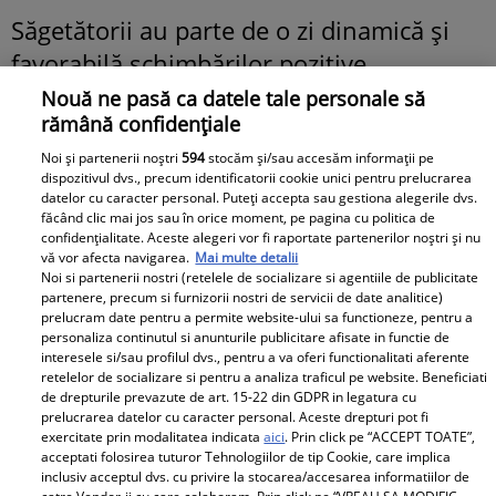
Săgetătorii au parte de o zi dinamică și
favorabilă schimbărilor pozitive.
Profesional, apar oportunități prin
Nouă ne pasă ca datele tale personale să
rămână confidențiale
colaborări, drumuri sau discuții spontane
care îți deschid perspective noi.
Noi și partenerii noștri
594
stocăm și/sau accesăm informații pe
dispozitivul dvs., precum identificatorii cookie unici pentru prelucrarea
Entuziasmul tău îi motivează și pe ceilalți,
datelor cu caracter personal. Puteți accepta sau gestiona alegerile dvs.
făcând clic mai jos sau în orice moment, pe pagina cu politica de
însă trebuie să fii atent la promisiunile
confidențialitate. Aceste alegeri vor fi raportate partenerilor noștri și nu
făcute în grabă. Financiar, este o zi bună
vă vor afecta navigarea.
Mai multe detalii
Noi si partenerii nostri (retelele de socializare si agentiile de publicitate
pentru strategii și planuri pe termen
partenere, precum si furnizorii nostri de servicii de date analitice)
prelucram date pentru a permite website-ului sa functioneze, pentru a
lung. În dragoste, relațiile devin mai
personaliza continutul si anunturile publicitare afisate in functie de
sincere și mai directe, iar tensiunile mai
interesele si/sau profilul dvs., pentru a va oferi functionalitati aferente
retelelor de socializare si pentru a analiza traficul pe website. Beneficiati
vechi se pot rezolva surprinzător de
de drepturile prevazute de art. 15-22 din GDPR in legatura cu
prelucrarea datelor cu caracter personal. Aceste drepturi pot fi
repede. Cei singuri pot începe o
exercitate prin modalitatea indicata
aici
. Prin click pe “ACCEPT TOATE”,
conexiune interesantă cu cineva care le
acceptati folosirea tuturor Tehnologiilor de tip Cookie, care implica
inclusiv acceptul dvs. cu privire la stocarea/accesarea informatiilor de
schimbă complet perspectiva asupra