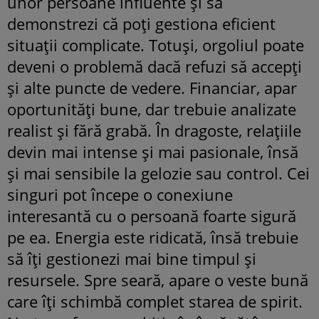
unor persoane influente și să
demonstrezi că poți gestiona eficient
situații complicate. Totuși, orgoliul poate
deveni o problemă dacă refuzi să accepți
și alte puncte de vedere. Financiar, apar
oportunități bune, dar trebuie analizate
realist și fără grabă. În dragoste, relațiile
devin mai intense și mai pasionale, însă
și mai sensibile la gelozie sau control. Cei
singuri pot începe o conexiune
interesantă cu o persoană foarte sigură
pe ea. Energia este ridicată, însă trebuie
să îți gestionezi mai bine timpul și
resursele. Spre seară, apare o veste bună
care îți schimbă complet starea de spirit.