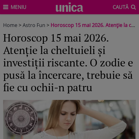
MENIU
CAUTĂ
Home
>
Astro Fun
>
Horoscop 15 mai 2026. Atenție la cheltuieli și investiții riscante. O zodie e pusă la încercare, trebuie să fie cu ochii-n patru
Horoscop 15 mai 2026.
Atenție la cheltuieli și
investiții riscante. O zodie e
pusă la încercare, trebuie să
fie cu ochii-n patru