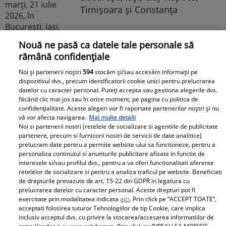
Timișoara și Constanța
Nouă ne pasă ca datele tale personale să
rămână confidențiale
Noi și partenerii noștri
594
stocăm și/sau accesăm informații pe
dispozitivul dvs., precum identificatorii cookie unici pentru prelucrarea
Avantaje
datelor cu caracter personal. Puteți accepta sau gestiona alegerile dvs.
făcând clic mai jos sau în orice moment, pe pagina cu politica de
Ea - 52, el - 29, atât aveau când s-
confidențialitate. Aceste alegeri vor fi raportate partenerilor noștri și nu
vă vor afecta navigarea.
Mai multe detalii
au îndrăgostit, dar iubirea nu a
Noi si partenerii nostri (retelele de socializare si agentiile de publicitate
rezistat. La 6 luni de la
partenere, precum si furnizorii nostri de servicii de date analitice)
prelucram date pentru a permite website-ului sa functioneze, pentru a
despărțirea de Octavian Ene, uite
personaliza continutul si anunturile publicitare afisate in functie de
cum a răspuns Daniela Nane la
interesele si/sau profilul dvs., pentru a va oferi functionalitati aferente
o întrebare incomodă! ȘAH MAT!
retelelor de socializare si pentru a analiza traficul pe website. Beneficiati
de drepturile prevazute de art. 15-22 din GDPR in legatura cu
prelucrarea datelor cu caracter personal. Aceste drepturi pot fi
exercitate prin modalitatea indicata
aici
. Prin click pe “ACCEPT TOATE”,
acceptati folosirea tuturor Tehnologiilor de tip Cookie, care implica
inclusiv acceptul dvs. cu privire la stocarea/accesarea informatiilor de