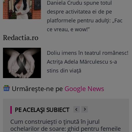
Daniela Crudu spune totul
despre activitatea ei de pe
platformele pentru adulți: „Fac
ce vreau, e wow!”
Redactia.ro
Doliu imens în teatrul românesc!
Actrița Adela Mărculescu s-a
stins din viață
Urmărește-ne pe
Google News
PE ACELAȘI SUBIECT
Cum construiești o ținută în jurul
Nut
ochelarilor de soare: ghid pentru femeile
ul p