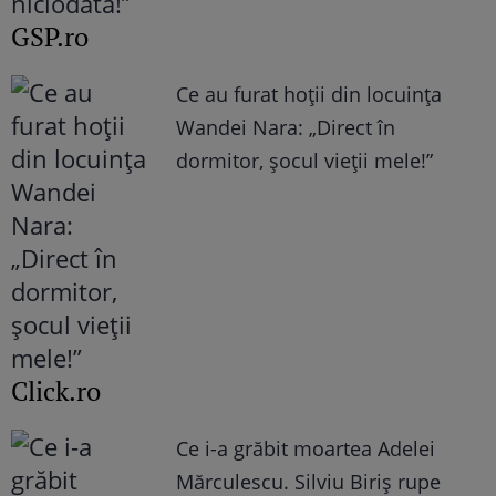
GSP.ro
Ce au furat hoții din locuința
Wandei Nara: „Direct în
dormitor, șocul vieții mele!”
Click.ro
Ce i-a grăbit moartea Adelei
Mărculescu. Silviu Biriș rupe