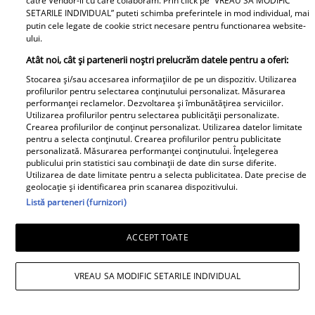
catre Vendor-ii cu care colaboram. Prin click pe “VREAU SA MODIFIC
SETARILE INDIVIDUAL” puteti schimba preferintele in mod individual, mai
putin cele legate de cookie strict necesare pentru functionarea website-
ului.
Cabral rupe tăcerea după
Atât noi, cât și partenerii noștri prelucrăm datele pentru a oferi:
divorțul de Andreea Ibacka. „Nu
Stocarea și/sau accesarea informațiilor de pe un dispozitiv. Utilizarea
mi-a convenit să spun asta cu
profilurilor pentru selectarea conținutului personalizat. Măsurarea
performanței reclamelor. Dezvoltarea și îmbunătățirea serviciilor.
voce tare. M-a afectat”
Utilizarea profilurilor pentru selectarea publicității personalizate.
Crearea profilurilor de conținut personalizat. Utilizarea datelor limitate
pentru a selecta conținutul. Crearea profilurilor pentru publicitate
personalizată. Măsurarea performanței conținutului. Înțelegerea
publicului prin statistici sau combinații de date din surse diferite.
Utilizarea de date limitate pentru a selecta publicitatea. Date precise de
geolocație și identificarea prin scanarea dispozitivului.
Elle
Listă parteneri (furnizori)
O mai ții minte pe Janine Sârbu?
ACCEPT TOATE
Cum arată și cu ce se ocupă
acum fosta soție a lui Adrian
VREAU SA MODIFIC SETARILE INDIVIDUAL
Sârbu și unul dintre cele mai
apreciate modele din anii 90. A