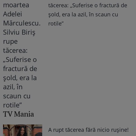
tăcerea: „Suferise o fractură de
șold, era la azil, în scaun cu
rotile”
TV Mania
A rupt tăcerea fără nicio rușine!