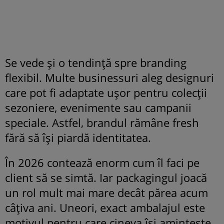
Se vede și o tendință spre branding
flexibil. Multe businessuri aleg designuri
care pot fi adaptate ușor pentru colecții
sezoniere, evenimente sau campanii
speciale. Astfel, brandul rămâne fresh
fără să își piardă identitatea.
În 2026 contează enorm cum îl faci pe
client să se simtă. Iar packagingul joacă
un rol mult mai mare decât părea acum
câțiva ani. Uneori, exact ambalajul este
motivul pentru care cineva își amintește