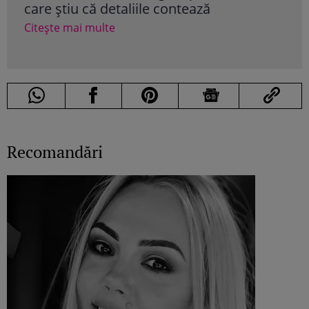
care știu că detaliile contează
de 
Citește mai multe
Cite
Recomandări