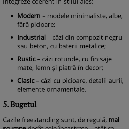
integreze coerent în stilul ales:
Modern
– modele minimaliste, albe,
fără picioare;
Industrial
– căzi din compozit negru
sau beton, cu baterii metalice;
Rustic
– căzi rotunde, cu finisaje
mate, lemn și piatră în decor;
Clasic
– căzi cu picioare, detalii aurii,
elemente ornamentale.
5. Bugetul
Cazile freestanding sunt, de regulă,
mai
scumpe
decât cele încastrate – atât ca