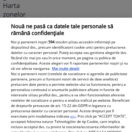
Nouă ne pasă ca datele tale personale să
rămână confidențiale
Noi și partenerii noștri
594
stocăm și/sau accesăm informații pe
dispozitivul dvs., precum identificatorii cookie unici pentru prelucrarea
datelor cu caracter personal. Puteți accepta sau gestiona alegerile dvs.
făcând clic mai jos sau în orice moment, pe pagina cu politica de
confidențialitate. Aceste alegeri vor fi raportate partenerilor noștri și nu
vă vor afecta navigarea.
Mai multe detalii
Fanatik
Noi si partenerii nostri (retelele de socializare si agentiile de publicitate
partenere, precum si furnizorii nostri de servicii de date analitice)
prelucram date pentru a permite website-ului sa functioneze, pentru a
personaliza continutul si anunturile publicitare afisate in functie de
Alexandru Țiriac, mesaj
interesele si/sau profilul dvs., pentru a va oferi functionalitati aferente
emoționant despre cea mai
retelelor de socializare si pentru a analiza traficul pe website. Beneficiati
de drepturile prevazute de art. 15-22 din GDPR in legatura cu
mare binecuvântare: „Viața mi-a
prelucrarea datelor cu caracter personal. Aceste drepturi pot fi
exercitate prin modalitatea indicata
aici
. Prin click pe “ACCEPT TOATE”,
adus bucurii pe care nu aș avea
acceptati folosirea tuturor Tehnologiilor de tip Cookie, care implica
cum să le răsplătesc”
inclusiv acceptul dvs. cu privire la stocarea/accesarea informatiilor de