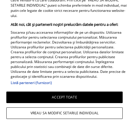
catre Vendor-ii cu care colaboram. Prin click pe “VREAU SA MODIFIC
GSP.ro
SETARILE INDIVIDUAL” puteti schimba preferintele in mod individual, mai
putin cele legate de cookie strict necesare pentru functionarea website-
ului.
Ce au furat hoții din locuința
Atât noi, cât și partenerii noștri prelucrăm datele pentru a oferi:
Wandei Nara: „Direct în
Stocarea și/sau accesarea informațiilor de pe un dispozitiv. Utilizarea
dormitor, șocul vieții mele!”
profilurilor pentru selectarea conținutului personalizat. Măsurarea
performanței reclamelor. Dezvoltarea și îmbunătățirea serviciilor.
Utilizarea profilurilor pentru selectarea publicității personalizate.
Crearea profilurilor de conținut personalizat. Utilizarea datelor limitate
pentru a selecta conținutul. Crearea profilurilor pentru publicitate
personalizată. Măsurarea performanței conținutului. Înțelegerea
publicului prin statistici sau combinații de date din surse diferite.
Utilizarea de date limitate pentru a selecta publicitatea. Date precise de
geolocație și identificarea prin scanarea dispozitivului.
Listă parteneri (furnizori)
Click.ro
ACCEPT TOATE
Ce i-a grăbit moartea Adelei
VREAU SA MODIFIC SETARILE INDIVIDUAL
Mărculescu. Silviu Biriș rupe
tăcerea: „Suferise o fractură de