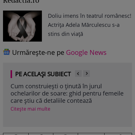
Doliu imens în teatrul românesc!
Actrița Adela Mărculescu s-a
stins din viață
Urmărește-ne pe
Google News
PE ACELAȘI SUBIECT
Cum construiești o ținută în jurul
Nut
ochelarilor de soare: ghid pentru femeile
ul p
care știu că detaliile contează
de 
Citește mai multe
Cite