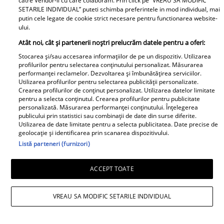
catre Vendor-ii cu care colaboram. Prin click pe “VREAU SA MODIFIC
SETARILE INDIVIDUAL” puteti schimba preferintele in mod individual, mai
putin cele legate de cookie strict necesare pentru functionarea website-
ului.
Un vecin instruit poate salva o
Atât noi, cât și partenerii noștri prelucrăm datele pentru a oferi:
viață. Vezi despre ce e vorba
Stocarea și/sau accesarea informațiilor de pe un dispozitiv. Utilizarea
profilurilor pentru selectarea conținutului personalizat. Măsurarea
performanței reclamelor. Dezvoltarea și îmbunătățirea serviciilor.
Utilizarea profilurilor pentru selectarea publicității personalizate.
Crearea profilurilor de conținut personalizat. Utilizarea datelor limitate
pentru a selecta conținutul. Crearea profilurilor pentru publicitate
Libertatea.ro
personalizată. Măsurarea performanței conținutului. Înțelegerea
publicului prin statistici sau combinații de date din surse diferite.
Utilizarea de date limitate pentru a selecta publicitatea. Date precise de
Cât costă un litru de benzină și
geolocație și identificarea prin scanarea dispozitivului.
motorină, marți, 21 iulie 2026, în
Listă parteneri (furnizori)
București, Iași, Cluj-Napoca,
Timișoara și Constanța
ACCEPT TOATE
VREAU SA MODIFIC SETARILE INDIVIDUAL