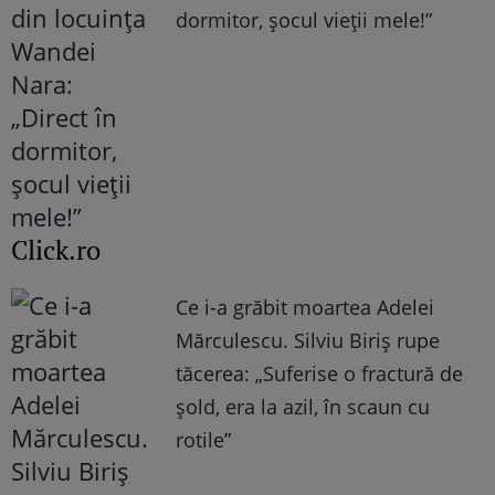
dormitor, șocul vieții mele!”
Click.ro
Ce i-a grăbit moartea Adelei
Mărculescu. Silviu Biriș rupe
tăcerea: „Suferise o fractură de
șold, era la azil, în scaun cu
rotile”