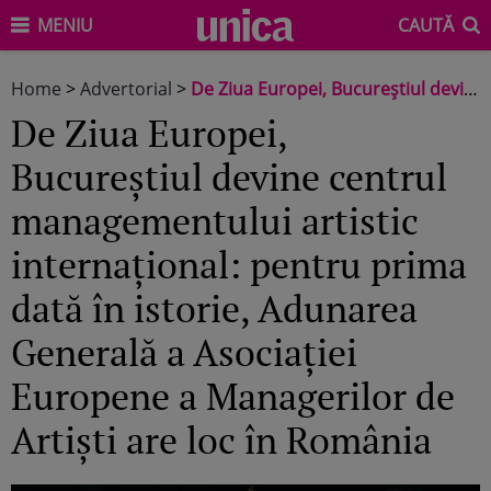
MENIU
CAUTĂ
Home
>
Advertorial
>
De Ziua Europei, Bucureștiul devine centrul managementului artistic internațional: pentru prima dată în istorie, Adunarea Generală a Asociației Europene a Managerilor de Artiști are loc în România
De Ziua Europei,
Bucureștiul devine centrul
managementului artistic
internațional: pentru prima
dată în istorie, Adunarea
Generală a Asociației
Europene a Managerilor de
Artiști are loc în România