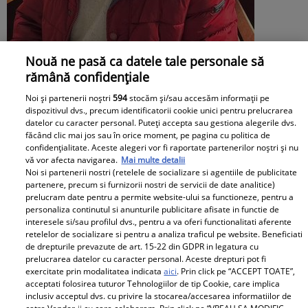
Nouă ne pasă ca datele tale personale să
rămână confidențiale
Irinel Columbeanu, răsfățat la azilul din
Noi și partenerii noștri
594
stocăm și/sau accesăm informații pe
Ghermănești. Ce primește fostul
dispozitivul dvs., precum identificatorii cookie unici pentru prelucrarea
datelor cu caracter personal. Puteți accepta sau gestiona alegerile dvs.
milionar de la directorul căminului:
făcând clic mai jos sau în orice moment, pe pagina cu politica de
confidențialitate. Aceste alegeri vor fi raportate partenerilor noștri și nu
„Văd cât de mult se bucură”
vă vor afecta navigarea.
Mai multe detalii
Noi si partenerii nostri (retelele de socializare si agentiile de publicitate
Proiecte speciale
partenere, precum si furnizorii nostri de servicii de date analitice)
prelucram date pentru a permite website-ului sa functioneze, pentru a
personaliza continutul si anunturile publicitare afisate in functie de
Peste 100 de pensionari români
interesele si/sau profilul dvs., pentru a va oferi functionalitati aferente
au dispărut în fiecare zi, în
retelelor de socializare si pentru a analiza traficul pe website. Beneficiati
de drepturile prevazute de art. 15-22 din GDPR in legatura cu
primele 6 luni ale anului 2026.
prelucrarea datelor cu caracter personal. Aceste drepturi pot fi
Topul celor mai afectate județe
exercitate prin modalitatea indicata
aici
. Prin click pe “ACCEPT TOATE”,
acceptati folosirea tuturor Tehnologiilor de tip Cookie, care implica
inclusiv acceptul dvs. cu privire la stocarea/accesarea informatiilor de