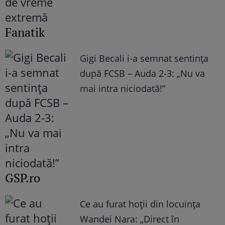
Fanatik
Gigi Becali i-a semnat sentința
după FCSB – Auda 2-3: „Nu va
mai intra niciodată!”
GSP.ro
Ce au furat hoții din locuința
Wandei Nara: „Direct în