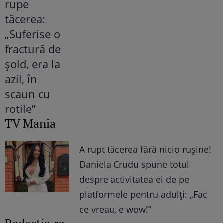
TV Mania
A rupt tăcerea fără nicio rușine!
Daniela Crudu spune totul
despre activitatea ei de pe
platformele pentru adulți: „Fac
ce vreau, e wow!”
Redactia.ro