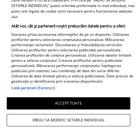
catre Vendor-ii cu care colaboram. Prin click pe “VREAU SA MODIFIC
despre DIVORȚUL de
SETARILE INDIVIDUAL” puteti schimba preferintele in mod individual, mai
putin cele legate de cookie strict necesare pentru functionarea website-
Andreea Ibacka, iar ce a
ului.
putut face public a
Atât noi, cât și partenerii noștri prelucrăm datele pentru a oferi:
stârnit valuri și valuri de
Stocarea și/sau accesarea informațiilor de pe un dispozitiv. Utilizarea
reacții: "M-a atins mai
profilurilor pentru selectarea conținutului personalizat. Măsurarea
"Nici acum nu îi știu
tare decât mi-ar fi
performanței reclamelor. Dezvoltarea și îmbunătățirea serviciilor.
Utilizarea profilurilor pentru selectarea publicității personalizate.
bine. Nu îi știu familia".
plăcut să cred. Nu mi-a
Crearea profilurilor de conținut personalizat. Utilizarea datelor limitate
A tăcut luni întregi, dar
convenit să..." Iar în
pentru a selecta conținutul. Crearea profilurilor pentru publicitate
personalizată. Măsurarea performanței conținutului. Înțelegerea
acum Gina Matache a
continuarea a vorbit
publicului prin statistici sau combinații de date din surse diferite.
spus adevărul despre
despre cel mai
Utilizarea de date limitate pentru a selecta publicitatea. Date precise de
Redactia.ro
relația cu GINERELE EI,
geolocație și identificarea prin scanarea dispozitivului.
DUREROS detaliu:
Listă parteneri (furnizori)
Radu Siffredi. Nimeni
"Singura cale era să
nu se aștepta să scoată
mă...”
ACCEPT TOATE
la iveală și ACEST
AMĂNUNT ce i-a lăsat
pe mulți fără replică:
VREAU SA MODIFIC SETARILE INDIVIDUAL
Doliu imens în teatrul
"M-am lămurit"
românesc! Actrița Adela
Primele cuvinte ale