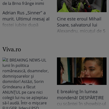
a stârnit un val de
reacții “Primul pe lista
Adrian Rus „Sinner” a
lui de…”
murit. Ultimul mesaj al
Cine este eroul Mihail
fostei iubite după
Soare, salvatorul lui
tragedia de la Brno
Alexandru, micuțul de 5
frânge inimi
ani dispărut 3 zile în
pădure. Ce spune
Viva.ro
despre copiii lui
E breaking în lumea
mondenă! DESPĂRȚIRE
cu scântei în showbiz-ul