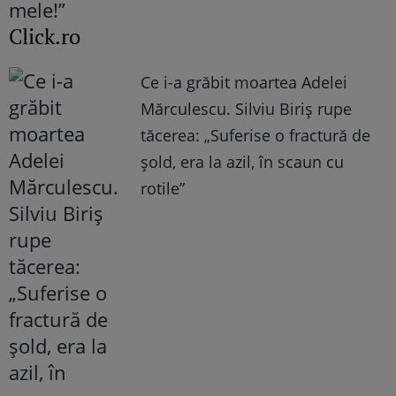
Click.ro
Ce i-a grăbit moartea Adelei
Mărculescu. Silviu Biriș rupe
tăcerea: „Suferise o fractură de
șold, era la azil, în scaun cu
rotile”