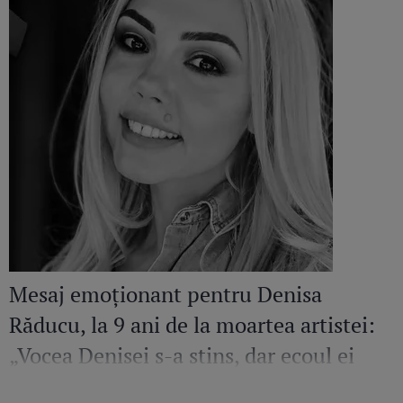
Mesaj emoționant pentru Denisa
Răducu, la 9 ani de la moartea artistei:
„Vocea Denisei s-a stins, dar ecoul ei
continuă să răsune”