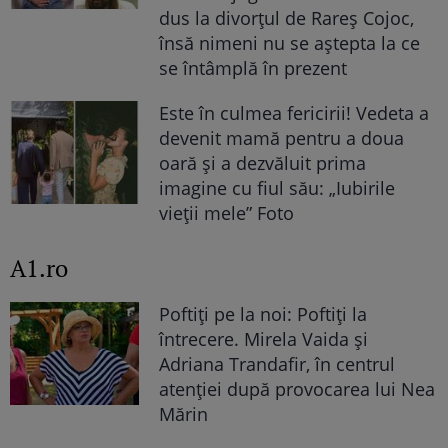
dus la divorțul de Rareș Cojoc,
însă nimeni nu se aștepta la ce
se întâmplă în prezent
Este în culmea fericirii! Vedeta a
devenit mamă pentru a doua
oară și a dezvăluit prima
imagine cu fiul său: „Iubirile
vieții mele” Foto
A1.ro
Poftiți pe la noi: Poftiți la
întrecere. Mirela Vaida și
Adriana Trandafir, în centrul
atenției după provocarea lui Nea
Mărin