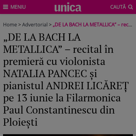
MENIU
CAUTĂ
Home
>
Advertorial
>
„DE LA BACH LA METALLICA” – recital în premieră cu violonista NATALIA PANCEC şi pianistul ANDREI LICĂREŢ pe 13 iunie la Filarmonica Paul Constantinescu din Ploieşti
„DE LA BACH LA
METALLICA” – recital în
premieră cu violonista
NATALIA PANCEC şi
pianistul ANDREI LICĂREŢ
pe 13 iunie la Filarmonica
Paul Constantinescu din
Ploieşti