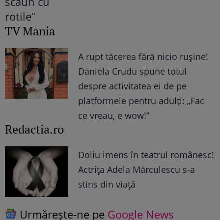
TV Mania
A rupt tăcerea fără nicio rușine!
Daniela Crudu spune totul
despre activitatea ei de pe
platformele pentru adulți: „Fac
ce vreau, e wow!”
Redactia.ro
Doliu imens în teatrul românesc!
Actrița Adela Mărculescu s-a
stins din viață
Urmărește-ne pe
Google News