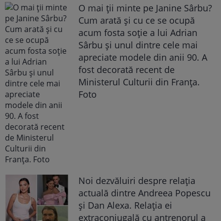
O mai ții minte pe Janine Sârbu?
Cum arată și cu ce se ocupă
acum fosta soție a lui Adrian
Sârbu și unul dintre cele mai
apreciate modele din anii 90. A
fost decorată recent de
Ministerul Culturii din Franța.
Foto
Noi dezvăluiri despre relația
actuală dintre Andreea Popescu
și Dan Alexa. Relația ei
extraconjugală cu antrenorul a