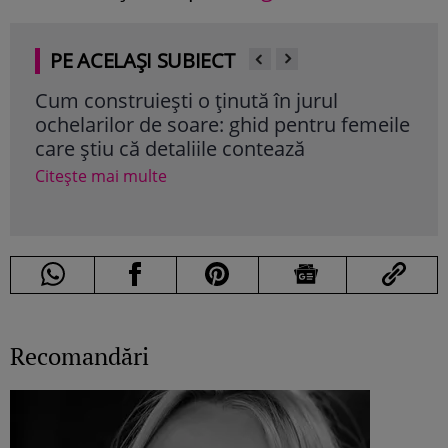
PE ACELAȘI SUBIECT
Cum construiești o ținută în jurul
Nut
ochelarilor de soare: ghid pentru femeile
ul p
care știu că detaliile contează
de 
Citește mai multe
Cite
Recomandări