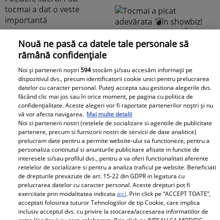
românesc! Îndrăgita
noastră vedetă a
recunoscut TOT, dar
tooot: „Mă abțin să nu-i
E BREAKING NEWS-UL
Nouă ne pasă ca datele tale personale să
scriu. Am făcut
lunii în politica
rămână confidențiale
scandal!” Ce s-a
românească,
Noi și partenerii noștri
594
stocăm și/sau accesăm informații pe
întâmplat e...
doamnelor,
dispozitivul dvs., precum identificatorii cookie unici pentru prelucrarea
domnișoarelor și
datelor cu caracter personal. Puteți accepta sau gestiona alegerile dvs.
făcând clic mai jos sau în orice moment, pe pagina cu politica de
domnilor! Astăzi, Sorin
confidențialitate. Aceste alegeri vor fi raportate partenerilor noștri și nu
Grindeanu a făcut
vă vor afecta navigarea.
Mai multe detalii
ANUNȚUL pe care nici
Noi si partenerii nostri (retelele de socializare si agentiile de publicitate
partenere, precum si furnizorii nostri de servicii de date analitice)
colegii lui nu se
prelucram date pentru a permite website-ului sa functioneze, pentru a
așteptau să-l audă. Într-
personaliza continutul si anunturile publicitare afisate in functie de
interesele si/sau profilul dvs., pentru a va oferi functionalitati aferente
o mișcare FULGER,
retelelor de socializare si pentru a analiza traficul pe website. Beneficiati
liderul PSD tocmai a dat
de drepturile prevazute de art. 15-22 din GDPR in legatura cu
Tocmai a picat
o veste importantă
prelucrarea datelor cu caracter personal. Aceste drepturi pot fi
adevărata 💣în showbiz!
exercitate prin modalitatea indicata
aici
. Prin click pe “ACCEPT TOATE”,
acceptati folosirea tuturor Tehnologiilor de tip Cookie, care implica
Pentru PRIMA OARĂ,
inclusiv acceptul dvs. cu privire la stocarea/accesarea informatiilor de
Cabral rupe tăcerea