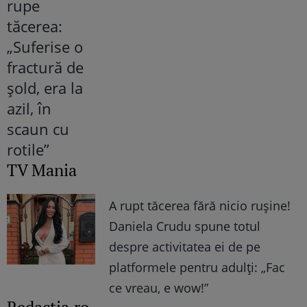
TV Mania
A rupt tăcerea fără nicio rușine!
Daniela Crudu spune totul
despre activitatea ei de pe
platformele pentru adulți: „Fac
ce vreau, e wow!”
Redactia.ro