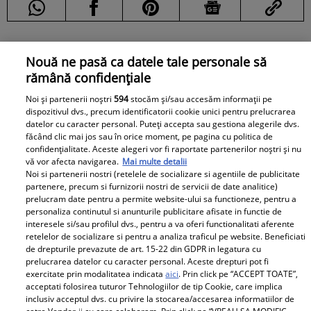
Nouă ne pasă ca datele tale personale să
Recomandări
rămână confidențiale
Noi și partenerii noștri
594
stocăm și/sau accesăm informații pe
dispozitivul dvs., precum identificatorii cookie unici pentru prelucrarea
datelor cu caracter personal. Puteți accepta sau gestiona alegerile dvs.
făcând clic mai jos sau în orice moment, pe pagina cu politica de
confidențialitate. Aceste alegeri vor fi raportate partenerilor noștri și nu
vă vor afecta navigarea.
Mai multe detalii
Noi si partenerii nostri (retelele de socializare si agentiile de publicitate
partenere, precum si furnizorii nostri de servicii de date analitice)
prelucram date pentru a permite website-ului sa functioneze, pentru a
personaliza continutul si anunturile publicitare afisate in functie de
interesele si/sau profilul dvs., pentru a va oferi functionalitati aferente
retelelor de socializare si pentru a analiza traficul pe website. Beneficiati
de drepturile prevazute de art. 15-22 din GDPR in legatura cu
prelucrarea datelor cu caracter personal. Aceste drepturi pot fi
exercitate prin modalitatea indicata
aici
. Prin click pe “ACCEPT TOATE”,
acceptati folosirea tuturor Tehnologiilor de tip Cookie, care implica
inclusiv acceptul dvs. cu privire la stocarea/accesarea informatiilor de