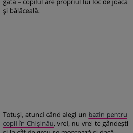
gata – copilul are propriul lui loc de joacă
și bălăceală.
Totuși, atunci când alegi un
bazin pentru
copii în Chișinău
, vrei, nu vrei te gândești
și la cât de greu se montează și dacă,