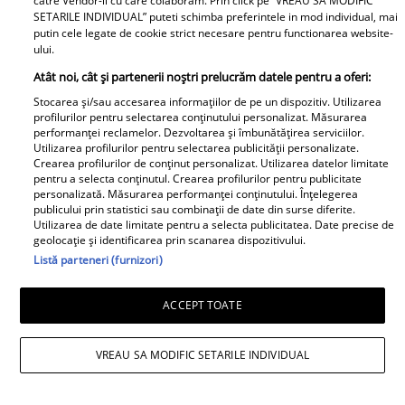
catre Vendor-ii cu care colaboram. Prin click pe “VREAU SA MODIFIC
SETARILE INDIVIDUAL” puteti schimba preferintele in mod individual, mai
putin cele legate de cookie strict necesare pentru functionarea website-
ului.
Mesaj emoționant pentru Denisa
Atât noi, cât și partenerii noștri prelucrăm datele pentru a oferi:
Răducu, la 9 ani de la moartea artistei:
Stocarea și/sau accesarea informațiilor de pe un dispozitiv. Utilizarea
„Vocea Denisei s-a stins, dar ecoul ei
profilurilor pentru selectarea conținutului personalizat. Măsurarea
performanței reclamelor. Dezvoltarea și îmbunătățirea serviciilor.
continuă să răsune”
Utilizarea profilurilor pentru selectarea publicității personalizate.
Crearea profilurilor de conținut personalizat. Utilizarea datelor limitate
pentru a selecta conținutul. Crearea profilurilor pentru publicitate
personalizată. Măsurarea performanței conținutului. Înțelegerea
publicului prin statistici sau combinații de date din surse diferite.
Utilizarea de date limitate pentru a selecta publicitatea. Date precise de
geolocație și identificarea prin scanarea dispozitivului.
Listă parteneri (furnizori)
ACCEPT TOATE
VREAU SA MODIFIC SETARILE INDIVIDUAL