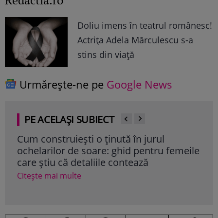
Doliu imens în teatrul românesc!
Actrița Adela Mărculescu s-a
stins din viață
Urmărește-ne pe
Google News
PE ACELAȘI SUBIECT
Cum construiești o ținută în jurul
Nut
ochelarilor de soare: ghid pentru femeile
ul p
care știu că detaliile contează
de 
Citește mai multe
Cite