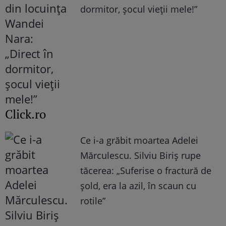
dormitor, șocul vieții mele!”
Click.ro
Ce i-a grăbit moartea Adelei
Mărculescu. Silviu Biriș rupe
tăcerea: „Suferise o fractură de
șold, era la azil, în scaun cu
rotile”