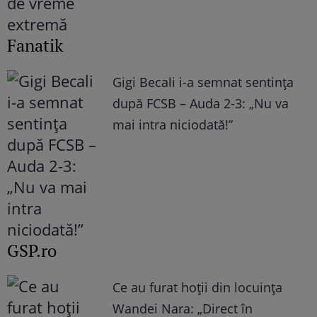
Fanatik
Gigi Becali i-a semnat sentința
după FCSB – Auda 2-3: „Nu va
mai intra niciodată!”
GSP.ro
Ce au furat hoții din locuința
Wandei Nara: „Direct în