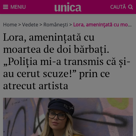
MENIU
CAUTĂ
Home
>
Vedete
>
Româneşti
>
Lora, amenințată cu moartea de doi bărbați. „Poliția mi-a transmis că și-au cerut scuze!” prin ce atrecut artista
Lora, amenințată cu
moartea de doi bărbați.
„Poliția mi-a transmis că și-
au cerut scuze!” prin ce
atrecut artista