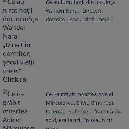
Ce au furat hoții din locuința
Wandei Nara: „Direct în
dormitor, șocul vieții mele!”
Click.ro
Ce i-a grăbit moartea Adelei
Mărculescu. Silviu Biriș rupe
tăcerea: „Suferise o fractură de
șold, era la azil, în scaun cu
rotile”