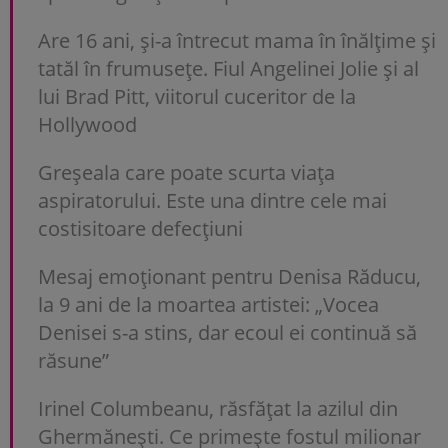
Are 16 ani, și-a întrecut mama în înălțime și
tatăl în frumusețe. Fiul Angelinei Jolie și al
lui Brad Pitt, viitorul cuceritor de la
Hollywood
Greșeala care poate scurta viața
aspiratorului. Este una dintre cele mai
costisitoare defecțiuni
Mesaj emoționant pentru Denisa Răducu,
la 9 ani de la moartea artistei: „Vocea
Denisei s-a stins, dar ecoul ei continuă să
răsune”
Irinel Columbeanu, răsfățat la azilul din
Ghermănești. Ce primește fostul milionar