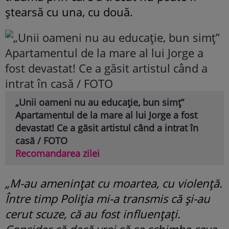
ștearsă cu una, cu două.
„Unii oameni nu au educație, bun simț”
Apartamentul de la mare al lui Jorge a fost
devastat! Ce a găsit artistul când a intrat în
casă / FOTO
Recomandarea zilei
„M-au amenințat cu moartea, cu violență.
Între timp Poliția mi-a transmis că și-au
cerut scuze, că au fost influențați.
Consider că dacă vrei să se schimbe ceva