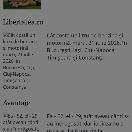
Libertatea.ro
Cât costă un litru de benzină și
motorină, marți, 21 iulie 2026, în
București, Iași, Cluj-Napoca,
Timișoara și Constanța
Avantaje
Ea - 52, el - 29, atât aveau când s-
au îndrăgostit, dar iubirea nu a
rezistat. La 6 luni de la