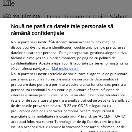
Elle
O mai ții minte pe Janine Sârbu?
Cum arată și cu ce se ocupă
Nouă ne pasă ca datele tale personale să
acum fosta soție a lui Adrian
rămână confidențiale
Sârbu și unul dintre cele mai
Noi și partenerii noștri
594
stocăm și/sau accesăm informații pe
apreciate modele din anii 90. A
dispozitivul dvs., precum identificatorii cookie unici pentru prelucrarea
fost decorată recent de
datelor cu caracter personal. Puteți accepta sau gestiona alegerile dvs.
făcând clic mai jos sau în orice moment, pe pagina cu politica de
Ministerul Culturii din Franța.
confidențialitate. Aceste alegeri vor fi raportate partenerilor noștri și nu
Foto
vă vor afecta navigarea.
Mai multe detalii
Noi si partenerii nostri (retelele de socializare si agentiile de publicitate
partenere, precum si furnizorii nostri de servicii de date analitice)
prelucram date pentru a permite website-ului sa functioneze, pentru a
personaliza continutul si anunturile publicitare afisate in functie de
interesele si/sau profilul dvs., pentru a va oferi functionalitati aferente
retelelor de socializare si pentru a analiza traficul pe website. Beneficiati
de drepturile prevazute de art. 15-22 din GDPR in legatura cu
prelucrarea datelor cu caracter personal. Aceste drepturi pot fi
exercitate prin modalitatea indicata
aici
. Prin click pe “ACCEPT TOATE”,
Noi dezvăluiri despre relația
acceptati folosirea tuturor Tehnologiilor de tip Cookie, care implica
actuală dintre Andreea Popescu
inclusiv acceptul dvs. cu privire la stocarea/accesarea informatiilor de