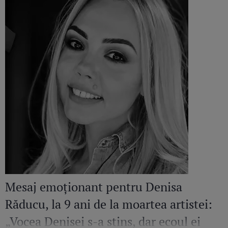
Mesaj emoționant pentru Denisa
Răducu, la 9 ani de la moartea artistei:
„Vocea Denisei s-a stins, dar ecoul ei