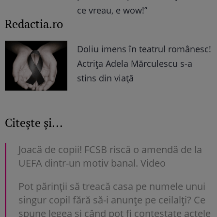
ce vreau, e wow!”
Redactia.ro
Doliu imens în teatrul românesc!
Actrița Adela Mărculescu s-a
stins din viață
Citește și...
Joacă de copii! FCSB riscă o amendă de la
UEFA dintr-un motiv banal. Video
Pot părinții să treacă casa pe numele unui
singur copil fără să-i anunțe pe ceilalți? Ce
spune legea și când pot fi contestate actele