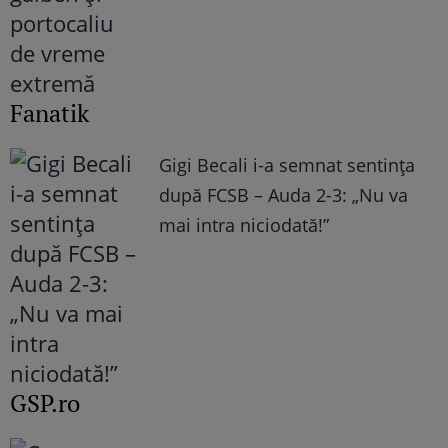
Fanatik
Gigi Becali i-a semnat sentința
după FCSB – Auda 2-3: „Nu va
mai intra niciodată!”
GSP.ro