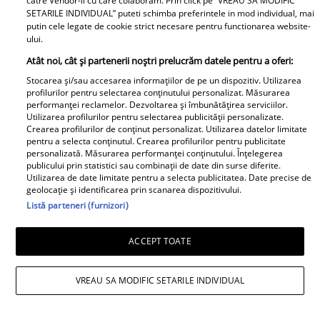
catre Vendor-ii cu care colaboram. Prin click pe “VREAU SA MODIFIC
și Dan Alexa. Relația ei
SETARILE INDIVIDUAL” puteti schimba preferintele in mod individual, mai
extraconjugală cu antrenorul a
putin cele legate de cookie strict necesare pentru functionarea website-
dus la divorțul de Rareș Cojoc,
ului.
însă nimeni nu se aștepta la ce
Atât noi, cât și partenerii noștri prelucrăm datele pentru a oferi:
se întâmplă în prezent
Stocarea și/sau accesarea informațiilor de pe un dispozitiv. Utilizarea
profilurilor pentru selectarea conținutului personalizat. Măsurarea
performanței reclamelor. Dezvoltarea și îmbunătățirea serviciilor.
Este în culmea fericirii! Vedeta a
Utilizarea profilurilor pentru selectarea publicității personalizate.
devenit mamă pentru a doua
Crearea profilurilor de conținut personalizat. Utilizarea datelor limitate
pentru a selecta conținutul. Crearea profilurilor pentru publicitate
oară și a dezvăluit prima
personalizată. Măsurarea performanței conținutului. Înțelegerea
imagine cu fiul său: „Iubirile
publicului prin statistici sau combinații de date din surse diferite.
Utilizarea de date limitate pentru a selecta publicitatea. Date precise de
vieții mele” Foto
geolocație și identificarea prin scanarea dispozitivului.
Listă parteneri (furnizori)
A1.ro
ACCEPT TOATE
Poftiți pe la noi: Poftiți la
întrecere. Mirela Vaida și
VREAU SA MODIFIC SETARILE INDIVIDUAL
Adriana Trandafir, în centrul
atenției după provocarea lui Nea