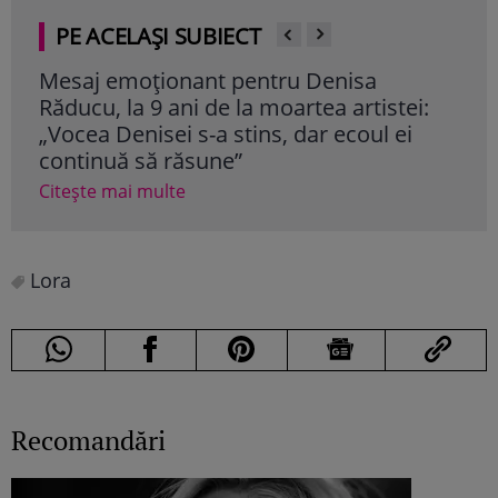
PE ACELAȘI SUBIECT
Mesaj emoționant pentru Denisa
Iri
Răducu, la 9 ani de la moartea artistei:
Ghe
„Vocea Denisei s-a stins, dar ecoul ei
mil
continuă să răsune”
cât
Citește mai multe
Cite
Lora
Recomandări