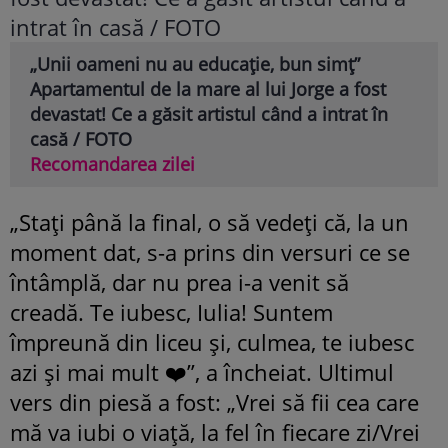
„Unii oameni nu au educație, bun simț”
Apartamentul de la mare al lui Jorge a fost
devastat! Ce a găsit artistul când a intrat în
casă / FOTO
Recomandarea zilei
„Stați până la final, o să vedeți că, la un
moment dat, s-a prins din versuri ce se
întâmplă, dar nu prea i-a venit să
creadă. Te iubesc, Iulia! Suntem
împreună din liceu și, culmea, te iubesc
azi și mai mult ❤️”, a încheiat. Ultimul
vers din piesă a fost: „Vrei să fii cea care
mă va iubi o viață, la fel în fiecare zi/Vrei