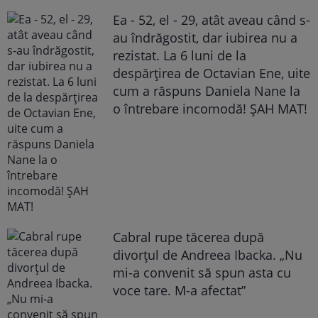
Ea - 52, el - 29, atât aveau când s-
au îndrăgostit, dar iubirea nu a
rezistat. La 6 luni de la
despărțirea de Octavian Ene, uite
cum a răspuns Daniela Nane la
o întrebare incomodă! ȘAH MAT!
Cabral rupe tăcerea după
divorțul de Andreea Ibacka. „Nu
mi-a convenit să spun asta cu
voce tare. M-a afectat”