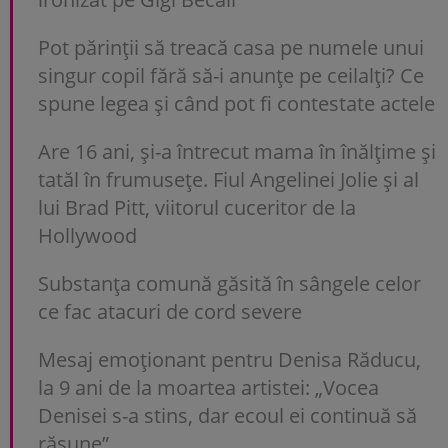
Pot părinții să treacă casa pe numele unui
singur copil fără să-i anunțe pe ceilalți? Ce
spune legea și când pot fi contestate actele
Are 16 ani, și-a întrecut mama în înălțime și
tatăl în frumusețe. Fiul Angelinei Jolie și al
lui Brad Pitt, viitorul cuceritor de la
Hollywood
Substanța comună găsită în sângele celor
ce fac atacuri de cord severe
Mesaj emoționant pentru Denisa Răducu,
la 9 ani de la moartea artistei: „Vocea
Denisei s-a stins, dar ecoul ei continuă să
răsune”