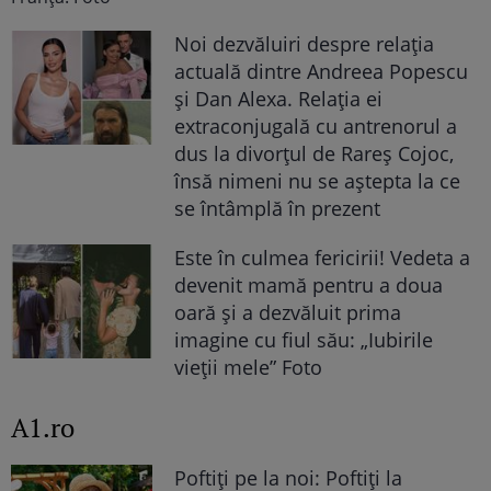
Noi dezvăluiri despre relația
actuală dintre Andreea Popescu
și Dan Alexa. Relația ei
extraconjugală cu antrenorul a
dus la divorțul de Rareș Cojoc,
însă nimeni nu se aștepta la ce
se întâmplă în prezent
Este în culmea fericirii! Vedeta a
devenit mamă pentru a doua
oară și a dezvăluit prima
imagine cu fiul său: „Iubirile
vieții mele” Foto
A1.ro
Poftiți pe la noi: Poftiți la