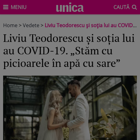
MENIU
CAUTĂ
Home
>
Vedete
>
Liviu Teodorescu și soția lui au COVID-19. „Stăm cu picioarele în apă cu sare”
Liviu Teodorescu și soția lui
au COVID-19. „Stăm cu
picioarele în apă cu sare”