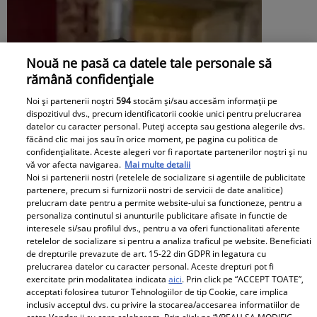
Nouă ne pasă ca datele tale personale să
rămână confidențiale
Noi și partenerii noștri
594
stocăm și/sau accesăm informații pe
dispozitivul dvs., precum identificatorii cookie unici pentru prelucrarea
datelor cu caracter personal. Puteți accepta sau gestiona alegerile dvs.
făcând clic mai jos sau în orice moment, pe pagina cu politica de
confidențialitate. Aceste alegeri vor fi raportate partenerilor noștri și nu
vă vor afecta navigarea.
Mai multe detalii
Noi si partenerii nostri (retelele de socializare si agentiile de publicitate
partenere, precum si furnizorii nostri de servicii de date analitice)
prelucram date pentru a permite website-ului sa functioneze, pentru a
personaliza continutul si anunturile publicitare afisate in functie de
interesele si/sau profilul dvs., pentru a va oferi functionalitati aferente
retelelor de socializare si pentru a analiza traficul pe website. Beneficiati
de drepturile prevazute de art. 15-22 din GDPR in legatura cu
Daniela Nane, dezvăluiri după
prelucrarea datelor cu caracter personal. Aceste drepturi pot fi
exercitate prin modalitatea indicata
aici
. Prin click pe “ACCEPT TOATE”,
despărțirea de Octavian Ene. Cum se
acceptati folosirea tuturor Tehnologiilor de tip Cookie, care implica
inclusiv acceptul dvs. cu privire la stocarea/accesarea informatiilor de
simte actrița: „Nu simt nicio lipsă”