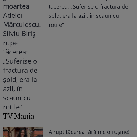
tăcerea: „Suferise o fractură de
șold, era la azil, în scaun cu
rotile”
TV Mania
A rupt tăcerea fără nicio rușine!