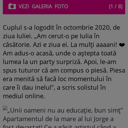
VEZI
GALERIA
FOTO
(1 / 8)
Cuplul s-a logodit în octombrie 2020, de
ziua Iuliei. „Am cerut-o pe Iulia în
căsătorie. Azi e ziua ei. La mulți aaaani! ❤️
Am adus-o acasă, unde o aștepta toată
lumea la un party surpriză. Apoi, le-am
spus tuturor că am compus o piesă. Piesa
era menită să facă loc momentului în
care îi dau inelul”, a scris solistul în
mediul online.