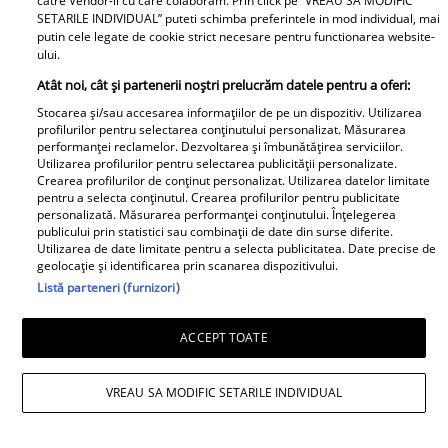
catre Vendor-ii cu care colaboram. Prin click pe “VREAU SA MODIFIC
SETARILE INDIVIDUAL” puteti schimba preferintele in mod individual, mai
putin cele legate de cookie strict necesare pentru functionarea website-
ului.
Atât noi, cât și partenerii noștri prelucrăm datele pentru a oferi:
Stocarea și/sau accesarea informațiilor de pe un dispozitiv. Utilizarea
profilurilor pentru selectarea conținutului personalizat. Măsurarea
performanței reclamelor. Dezvoltarea și îmbunătățirea serviciilor.
Utilizarea profilurilor pentru selectarea publicității personalizate.
Crearea profilurilor de conținut personalizat. Utilizarea datelor limitate
pentru a selecta conținutul. Crearea profilurilor pentru publicitate
personalizată. Măsurarea performanței conținutului. Înțelegerea
publicului prin statistici sau combinații de date din surse diferite.
Utilizarea de date limitate pentru a selecta publicitatea. Date precise de
geolocație și identificarea prin scanarea dispozitivului.
Listă parteneri (furnizori)
ACCEPT TOATE
VREAU SA MODIFIC SETARILE INDIVIDUAL
Andreea Popescu și fosta soacră, schimb