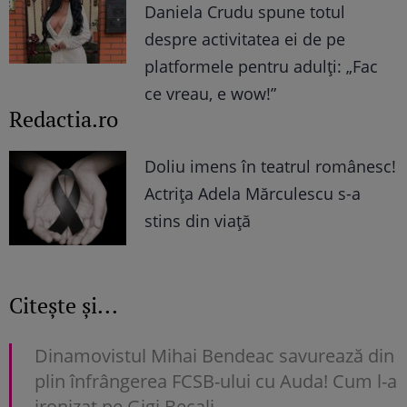
Daniela Crudu spune totul
despre activitatea ei de pe
platformele pentru adulți: „Fac
ce vreau, e wow!”
Redactia.ro
Doliu imens în teatrul românesc!
Actrița Adela Mărculescu s-a
stins din viață
Citește și...
Dinamovistul Mihai Bendeac savurează din
plin înfrângerea FCSB-ului cu Auda! Cum l-a
ironizat pe Gigi Becali