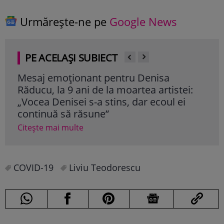
Urmărește-ne pe
Google News
PE ACELAȘI SUBIECT
Mesaj emoționant pentru Denisa
Iri
Răducu, la 9 ani de la moartea artistei:
Ghe
„Vocea Denisei s-a stins, dar ecoul ei
mil
continuă să răsune”
cât
Citește mai multe
Cite
COVID-19
Liviu Teodorescu