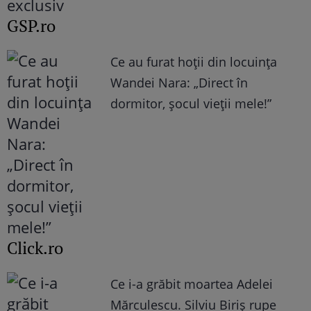
GSP.ro
Ce au furat hoții din locuința
Wandei Nara: „Direct în
dormitor, șocul vieții mele!”
Click.ro
Ce i-a grăbit moartea Adelei
Mărculescu. Silviu Biriș rupe