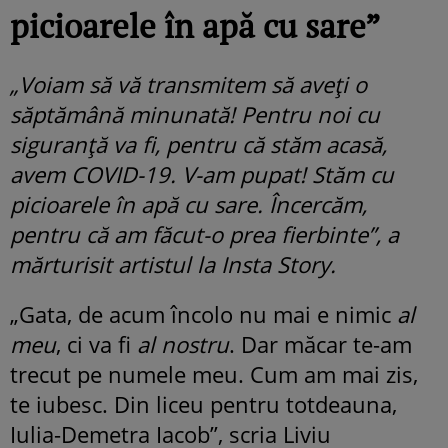
picioarele în apă cu sare”
„Voiam să vă transmitem să aveți o
săptămână minunată! Pentru noi cu
siguranță va fi, pentru că stăm acasă,
avem COVID-19. V-am pupat! Stăm cu
picioarele în apă cu sare. Încercăm,
pentru că am făcut-o prea fierbinte”, a
mărturisit artistul la Insta Story.
„Gata, de acum încolo nu mai e nimic
al
meu
, ci va fi
al nostru
. Dar măcar te-am
trecut pe numele meu. Cum am mai zis,
te iubesc. Din liceu pentru totdeauna,
Iulia-Demetra Iacob”, scria Liviu