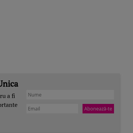
Unica
u a fi
ortante