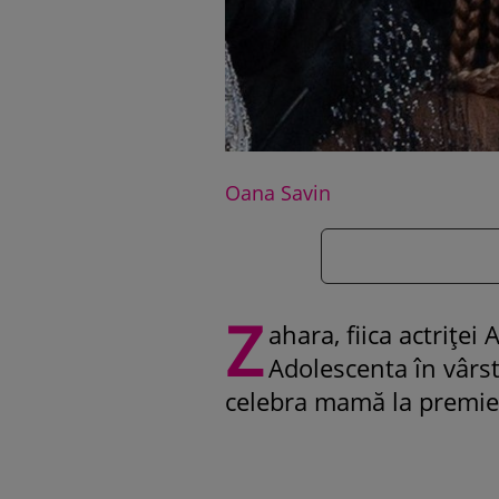
Oana Savin
Z
ahara, fiica actriței 
Adolescenta în vârst
celebra mamă la premiera