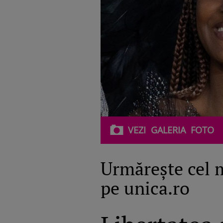
VEZI
GALERIA
FOTO
Urmăreşte cel 
pe unica.ro