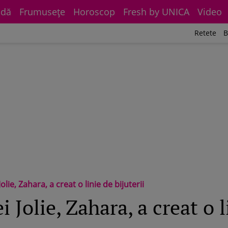
dă
Frumuseţe
Horoscop
Fresh by UNICA
Video
Retete
B
Jolie, Zahara, a creat o linie de bijuterii
i Jolie, Zahara, a creat o l