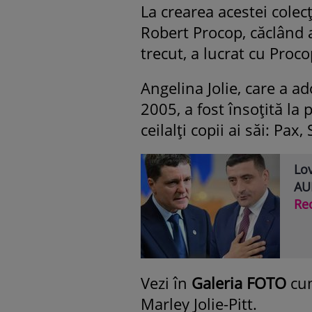
La crearea acestei colecț
Robert Procop, căclând 
trecut, a lucrat cu Proco
Angelina Jolie, care a a
2005, a fost însoțită la 
ceilalți copii ai săi: Pax
Lov
AUR
Re
Vezi în
Galeria FOTO
cum
Marley Jolie-Pitt.