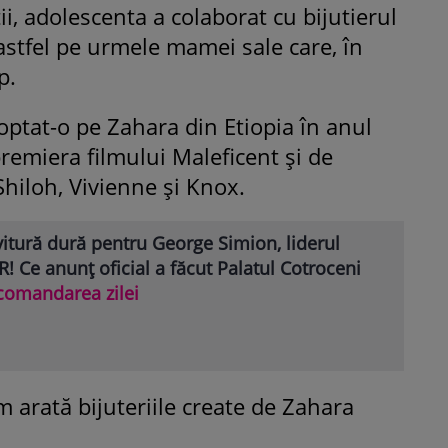
ii, adolescenta a colaborat cu bijutierul
astfel pe urmele mamei sale care, în
p.
doptat-o pe Zahara din Etiopia în anul
premiera filmului Maleficent și de
, Shiloh, Vivienne și Knox.
itură dură pentru George Simion, liderul
! Ce anunț oficial a făcut Palatul Cotroceni
comandarea zilei
 arată bijuteriile create de Zahara