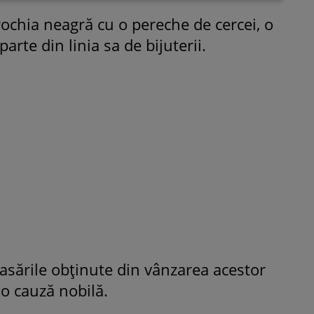
rochia neagră cu o pereche de cercei, o
parte din linia sa de bijuterii.
ROMÂNEŞTI
VEDETE
Fiica Iuliei Albu și a lui Mihai 
strălucit la banchet. Mikaela a
purtat o rochie creată de cele
mamă și i-a împrumutat panto
Valentino: „M-am simțit ca o
prințesă”
casările obținute din vânzarea acestor
 o cauză nobilă.