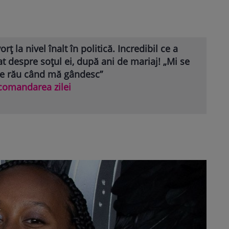
orț la nivel înalt în politică. Incredibil ce a
at despre soțul ei, după ani de mariaj! „Mi se
ce rău când mă gândesc”
comandarea zilei