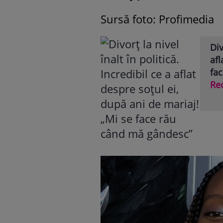
Sursă foto: Profimedia
Div
afl
fa
Re