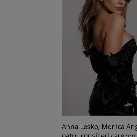
Anna Lesko, Monica Anghe
patru consilieri care vor