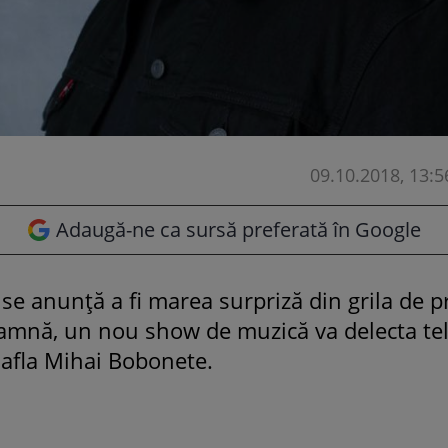
09.10.2018, 13:5
Adaugă-ne ca sursă preferată în Google
 se anunță a fi marea surpriză din grila de 
amnă, un nou show de muzică va delecta tele
 afla Mihai Bobonete.