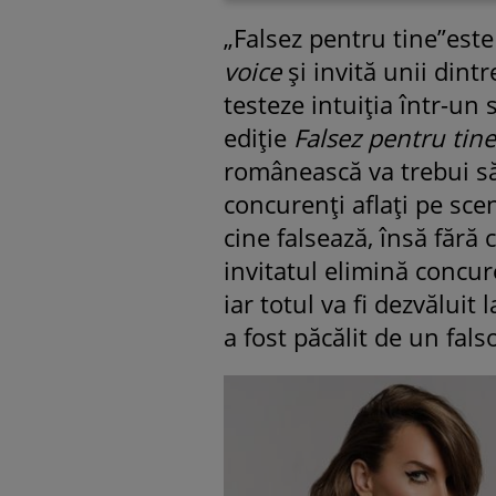
„Falsez pentru tine”est
voice
și invită unii dintr
testeze intuiția într-un
ediție
Falsez pentru tine
românească va trebui să
concurenți aflați pe sce
cine falsează, însă fără 
invitatul elimină concur
iar totul va fi dezvăluit
a fost păcălit de un fals