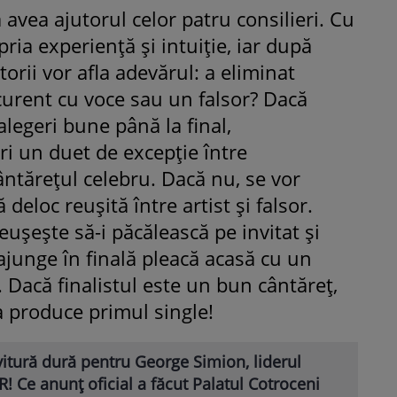
a avea ajutorul celor patru consilieri. Cu
opria experiență și intuiție, iar după
orii vor afla adevărul: a eliminat
curent cu voce sau un falsor? Dacă
 alegeri bune până la final,
ri un duet de excepție între
cântărețul celebru. Dacă nu, se vor
eloc reușită între artist și falsor.
ușește să-i păcălească pe invitat și
 ajunge în finală pleacă acasă cu un
 Dacă finalistul este un bun cântăreț,
 produce primul single!
itură dură pentru George Simion, liderul
! Ce anunț oficial a făcut Palatul Cotroceni