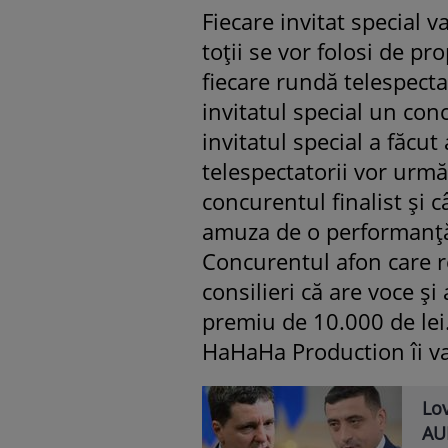
Fiecare invitat special v
toții se vor folosi de pr
fiecare rundă telespectat
invitatul special un con
invitatul special a făcut
telespectatorii vor urmă
concurentul finalist și 
amuza de o performanță d
Concurentul afon care re
consilieri că are voce și
premiu de 10.000 de lei.
HaHaHa Production îi va
Lov
AUR