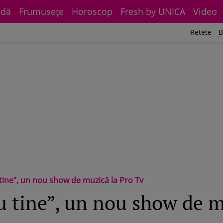
dă
Frumuseţe
Horoscop
Fresh by UNICA
Video
Retete
B
 tine”, un nou show de muzică la Pro Tv
u tine”, un nou show de m