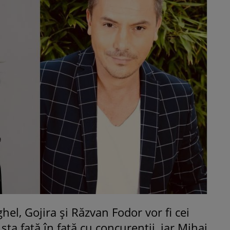
l, Gojira și Răzvan Fodor vor fi cei
 sta față în față cu concurenții, iar Mihai