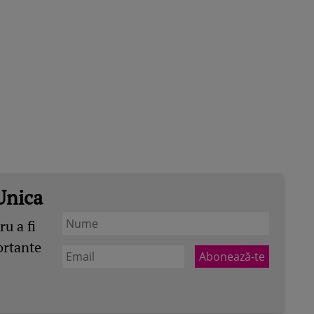
Unica
u a fi
ortante