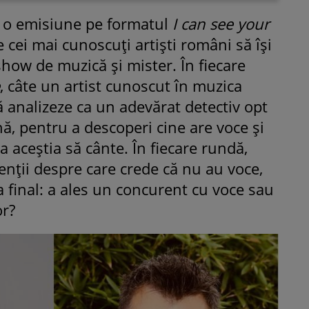
e o emisiune pe formatul
I can see your
e cei mai cunoscuți artiști români să își
 show de muzică și mister. În fiecare
, câte un artist cunoscut în muzica
 analizeze ca un adevărat detectiv opt
ROMÂNEŞTI
VEDETE
nă, pentru a descoperi cine are voce și
Fiica Iuliei Albu și a lui Mihai 
ca aceștia să cânte. În fiecare rundă,
strălucit la banchet. Mikaela a
enții despre care crede că nu au voce,
purtat o rochie creată de cele
mamă și i-a împrumutat panto
 la final: a ales un concurent cu voce sau
Valentino: „M-am simțit ca o
or?
prințesă”