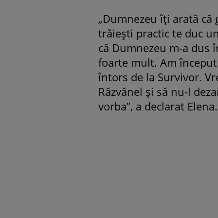
„Dumnezeu îți arată că g
trăiești practic te duc u
că Dumnezeu m-a dus înt
foarte mult. Am început
întors de la Survivor. V
Răzvănel și să nu-l dez
vorba”, a declarat Elena.