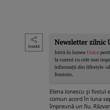
Newsletter zilnic 
SHARE
Intră în lumea
Unica
pentr
la curent cu cele mai imp
informații din lifestyle-ul
feminin.
Elena Ionescu și fostul 
comun acord în luna se
împreună un fiu, Răzvan 