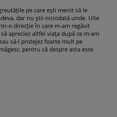
reutățile pe care ești menit să le
ndeva, dar nu știi niciodată unde. Uite
r-o direcție în care m-am regăsit
 să apreciez altfel viața după ce m-am
reau să-l protejez foarte mult pe
amăgesc, pentru că despre asta este