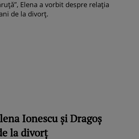
ruță”, Elena a vorbit despre relația
ani de la divorț.
ROMÂNEŞTI
VEDETE
Fiica Iuliei Albu și a lui Mihai 
strălucit la banchet. Mikaela a
purtat o rochie creată de cele
mamă și i-a împrumutat panto
Valentino: „M-am simțit ca o
prințesă”
lena Ionescu și Dragoș
de la divorț