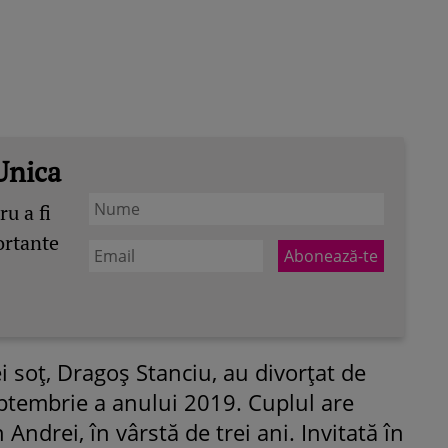
Unica
u a fi
ortante
ei soț, Dragoș Stanciu, au divorțat de
ptembrie a anului 2019. Cuplul are
Andrei, în vârstă de trei ani. Invitată în