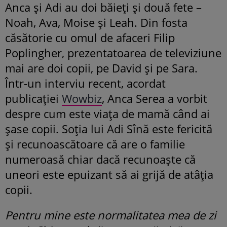
Anca și Adi au doi băieți și două fete –
Noah, Ava, Moise și Leah. Din fosta
căsătorie cu omul de afaceri Filip
Poplingher, prezentatoarea de televiziune
mai are doi copii, pe David și pe Sara.
Într-un interviu recent, acordat
publicației
Wowbiz
, Anca Serea a vorbit
despre cum este viața de mamă când ai
șase copii. Soția lui Adi Sînă este fericită
și recunoascătoare că are o familie
numeroasă chiar dacă recunoaște că
uneori este epuizant să ai grijă de atâția
copii.
Pentru mine este normalitatea mea de zi