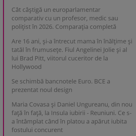
Cât câștigă un europarlamentar
comparativ cu un profesor, medic sau
polițist în 2026. Comparația completă
Are 16 ani, și-a întrecut mama în înălțime și
tatăl în frumusețe. Fiul Angelinei Jolie și al
lui Brad Pitt, viitorul cuceritor de la
Hollywood
Se schimbă bancnotele Euro. BCE a
prezentat noul design
Maria Covasa și Daniel Ungureanu, din nou
față în față, la Insula iubirii - Reuniuni. Ce s-
a întâmplat când în platou a apărut iubita
fostului concurent