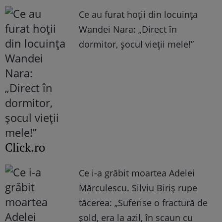
Ce au furat hoții din locuința
Wandei Nara: „Direct în
dormitor, șocul vieții mele!”
Click.ro
Ce i-a grăbit moartea Adelei
Mărculescu. Silviu Biriș rupe
tăcerea: „Suferise o fractură de
șold, era la azil, în scaun cu