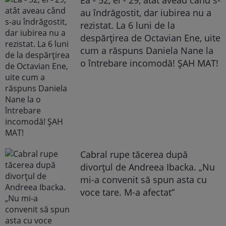
Ea - 52, el - 29, atât aveau când s-
au îndrăgostit, dar iubirea nu a
rezistat. La 6 luni de la
despărțirea de Octavian Ene, uite
cum a răspuns Daniela Nane la
o întrebare incomodă! ȘAH MAT!
Cabral rupe tăcerea după
divorțul de Andreea Ibacka. „Nu
mi-a convenit să spun asta cu
voce tare. M-a afectat”