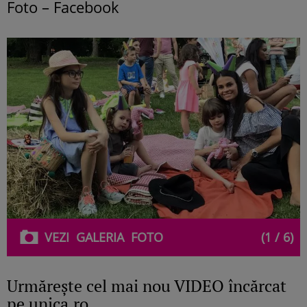
Foto – Facebook
VEZI
GALERIA
FOTO
(1 / 6)
Urmăreşte cel mai nou VIDEO încărcat
pe unica.ro