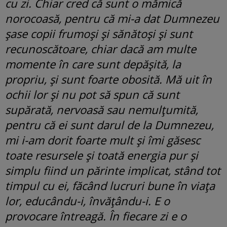
cu zi. Chiar cred că sunt o mămică
norocoasă, pentru că mi-a dat Dumnezeu
șase copii frumoși și sănătoși și sunt
recunoscătoare, chiar dacă am multe
momente în care sunt depășită, la
propriu, și sunt foarte obosită. Mă uit în
ochii lor și nu pot să spun că sunt
supărată, nervoasă sau nemulțumită,
pentru că ei sunt darul de la Dumnezeu,
mi i-am dorit foarte mult și îmi găsesc
toate resursele și toată energia pur și
simplu fiind un părinte implicat, stând tot
timpul cu ei, făcând lucruri bune în viața
lor, educându-i, învățându-i. E o
provocare întreagă. În fiecare zi e o