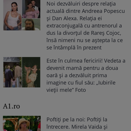
Noi dezvăluiri despre relația
actuală dintre Andreea Popescu
și Dan Alexa. Relația ei
extraconjugală cu antrenorul a
dus la divorțul de Rareș Cojoc,
însă nimeni nu se aștepta la ce
se întâmplă în prezent
Este în culmea fericirii! Vedeta a
devenit mamă pentru a doua
oară și a dezvăluit prima
imagine cu fiul său: „Iubirile
vieții mele” Foto
A1.ro
Poftiți pe la noi: Poftiți la
întrecere. Mirela Vaida și