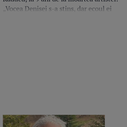
„Vocea Denisei s-a stins, dar ecoul ei
continuă să răsune”