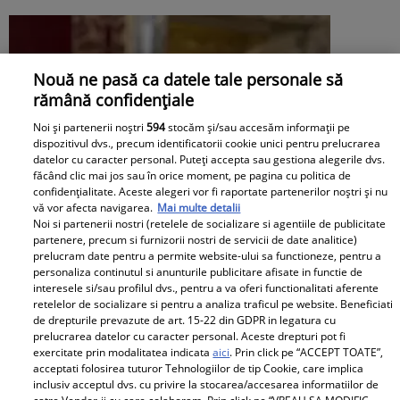
Nouă ne pasă ca datele tale personale să
rămână confidențiale
Noi și partenerii noștri
594
stocăm și/sau accesăm informații pe
dispozitivul dvs., precum identificatorii cookie unici pentru prelucrarea
datelor cu caracter personal. Puteți accepta sau gestiona alegerile dvs.
făcând clic mai jos sau în orice moment, pe pagina cu politica de
confidențialitate. Aceste alegeri vor fi raportate partenerilor noștri și nu
vă vor afecta navigarea.
Mai multe detalii
Noi si partenerii nostri (retelele de socializare si agentiile de publicitate
partenere, precum si furnizorii nostri de servicii de date analitice)
prelucram date pentru a permite website-ului sa functioneze, pentru a
personaliza continutul si anunturile publicitare afisate in functie de
interesele si/sau profilul dvs., pentru a va oferi functionalitati aferente
retelelor de socializare si pentru a analiza traficul pe website. Beneficiati
de drepturile prevazute de art. 15-22 din GDPR in legatura cu
prelucrarea datelor cu caracter personal. Aceste drepturi pot fi
Daniela Nane, dezvăluiri după
exercitate prin modalitatea indicata
aici
. Prin click pe “ACCEPT TOATE”,
acceptati folosirea tuturor Tehnologiilor de tip Cookie, care implica
despărțirea de Octavian Ene. Cum se
inclusiv acceptul dvs. cu privire la stocarea/accesarea informatiilor de