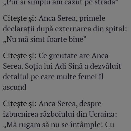
„Pur si simplu am căzut pe stradă”
Citeşte şi:
Anca Serea, primele
declarații după externarea din spital:
„Nu mă simt foarte bine”
Citeşte şi:
Ce greutate are Anca
Serea. Soția lui Adi Sînă a dezvăluit
detaliul pe care multe femei îl
ascund
Citeşte şi:
Anca Serea, despre
izbucnirea războiului din Ucraina:
„Mă rugam să nu se întâmple! Cu