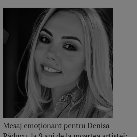
Mesaj emoționant pentru Denisa
Răducu, la 9 ani de la moartea artistei: