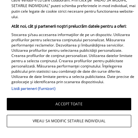
catre Vendor-ii cu care colaboram. Prin click pe “VREAU SA MODIFIC
simte actrița: „Nu simt nicio lipsă”
SETARILE INDIVIDUAL” puteti schimba preferintele in mod individual, mai
putin cele legate de cookie strict necesare pentru functionarea website-
ului.
Atât noi, cât și partenerii noștri prelucrăm datele pentru a oferi:
Stocarea și/sau accesarea informațiilor de pe un dispozitiv. Utilizarea
profilurilor pentru selectarea conținutului personalizat. Măsurarea
performanței reclamelor. Dezvoltarea și îmbunătățirea serviciilor.
Utilizarea profilurilor pentru selectarea publicității personalizate.
Crearea profilurilor de conținut personalizat. Utilizarea datelor limitate
pentru a selecta conținutul. Crearea profilurilor pentru publicitate
personalizată. Măsurarea performanței conținutului. Înțelegerea
publicului prin statistici sau combinații de date din surse diferite.
Utilizarea de date limitate pentru a selecta publicitatea. Date precise de
geolocație și identificarea prin scanarea dispozitivului.
Listă parteneri (furnizori)
ACCEPT TOATE
Observator News
VREAU SA MODIFIC SETARILE INDIVIDUAL
Oraşul din România invadat de