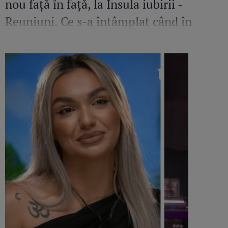
nou față în față, la Insula iubirii -
Reuniuni. Ce s-a întâmplat când în
platou a apărut iubita fostului
concurent