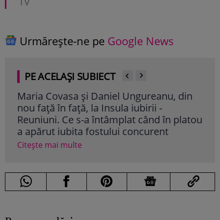
TV
Urmărește-ne pe
Google News
PE ACELAȘI SUBIECT
Maria Covasa și Daniel Ungureanu, din
Ell
nou față în față, la Insula iubirii -
„Ins
Reuniuni. Ce s-a întâmplat când în platou
con
a apărut iubita fostului concurent
Cite
Citește mai multe