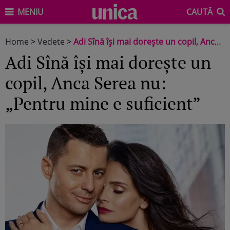
MENIU
CAUTĂ
Home
>
Vedete
>
Adi Sînă își mai dorește un copil, Anca Serea nu: „Pentru mine e suficient”
Adi Sînă își mai dorește un
copil, Anca Serea nu:
„Pentru mine e suficient”