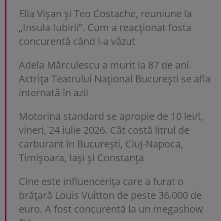
Ella Vișan și Teo Costache, reuniune la
„Insula Iubirii”. Cum a reacționat fosta
concurentă când l-a văzut
Adela Mărculescu a murit la 87 de ani.
Actrița Teatrului Național București se afla
internată în azil
Motorina standard se apropie de 10 lei/l,
vineri, 24 iulie 2026. Cât costă litrul de
carburant în București, Cluj-Napoca,
Timișoara, Iași și Constanța
Cine este influencerița care a furat o
brățară Louis Vuitton de peste 36.000 de
euro. A fost concurentă la un megashow