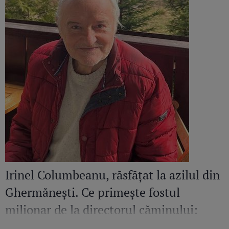
Irinel Columbeanu, răsfățat la azilul din
Ghermănești. Ce primește fostul
milionar de la directorul căminului:
„Văd cât de mult se bucură”