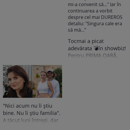
Grindeanu a făcut
ANUNȚUL pe care nici
colegii lui nu se
așteptau să-l audă. Într-
o mișcare FULGER,
liderul PSD tocmai a dat
Tocmai a picat
o veste importantă
adevărata 💣în showbiz!
Pentru PRIMA OARĂ,
Cabral rupe tăcerea
despre DIVORȚUL de
Andreea Ibacka, iar ce a
putut face public a
stârnit valuri și valuri de
reacții: "M-a atins mai
"Nici acum nu îi știu
tare decât mi-ar fi
bine. Nu îi știu familia".
plăcut să cred. Nu mi-a
A tăcut luni întregi, dar
convenit să..." Iar în
acum Gina Matache a
continuarea a vorbit