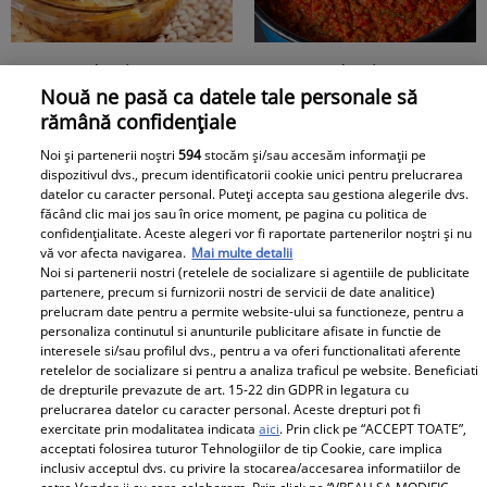
Musaca de vinete - cea
Zacuscă de vinete cu
Nouă ne pasă ca datele tale personale să
mai simplă rețetă și cea
ardei necopt – zacusca
rămână confidențiale
mai gustoasă
leneșului
Noi și partenerii noștri
594
stocăm și/sau accesăm informații pe
dispozitivul dvs., precum identificatorii cookie unici pentru prelucrarea
datelor cu caracter personal. Puteți accepta sau gestiona alegerile dvs.
Baby
făcând clic mai jos sau în orice moment, pe pagina cu politica de
confidențialitate. Aceste alegeri vor fi raportate partenerilor noștri și nu
vă vor afecta navigarea.
Mai multe detalii
Noi si partenerii nostri (retelele de socializare si agentiile de publicitate
partenere, precum si furnizorii nostri de servicii de date analitice)
prelucram date pentru a permite website-ului sa functioneze, pentru a
personaliza continutul si anunturile publicitare afisate in functie de
interesele si/sau profilul dvs., pentru a va oferi functionalitati aferente
retelelor de socializare si pentru a analiza traficul pe website. Beneficiati
de drepturile prevazute de art. 15-22 din GDPR in legatura cu
Topul alimentelor din
Soțul Laurei Cosoi,
prelucrarea datelor cu caracter personal. Aceste drepturi pot fi
supermarket
Cosmin Curticăpean, a
exercitate prin modalitatea indicata
aici
. Prin click pe “ACCEPT TOATE”,
periculoase pentru
făcut cel mai așteptat
acceptati folosirea tuturor Tehnologiilor de tip Cookie, care implica
inclusiv acceptul dvs. cu privire la stocarea/accesarea informatiilor de
copii. Atenționarea
anunț - a spus sexul