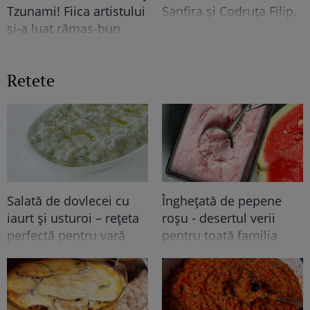
Sanfira și Codruța Filip,
Tzunami! Fiica artistului
împreună ....
și-a luat rămas-bun
printr-un mesaj dureros
Retete
Salată de dovlecei cu
Înghețată de pepene
iaurt și usturoi – rețeta
roșu - desertul verii
perfectă pentru vară
pentru toată familia