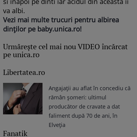
si inapoi pe dinti iar acidul din aceasta ii
va albi.
Vezi mai multe trucuri pentru albirea
dinţilor pe baby.unica.ro!
Urmăreşte cel mai nou VIDEO încărcat
pe unica.ro
Libertatea.ro
Angajații au aflat în concediu că
rămân șomeri: ultimul
producător de cravate a dat
faliment după 70 de ani, în
Elveția
Fanatik