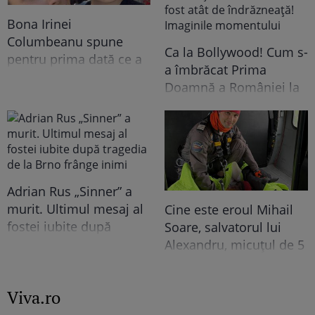
Bona Irinei
Columbeanu spune
Ca la Bollywood! Cum s-
pentru prima dată ce a
a îmbrăcat Prima
trăit în vila de la
Doamnă a României la
Izvorani. Ce nu s-a văzut
întâlnirea cu președinta
niciodată la TV: ”Eu am
Indiei la București.
cunoscut o altă latură a
Niciodată nu a fost atât
relației lor. În casă era o
de îndrăzneață!
atmosferă..."
Imaginile momentului
Adrian Rus „Sinner” a
murit. Ultimul mesaj al
Cine este eroul Mihail
fostei iubite după
Soare, salvatorul lui
tragedia de la Brno
Alexandru, micuțul de 5
frânge inimi
ani dispărut 3 zile în
pădure. Ce spune
Viva.ro
despre copiii lui