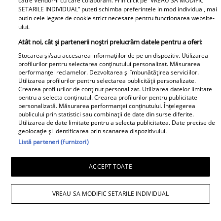
catre Vendor-ii cu care colaboram. Prin click pe “VREAU SA MODIFIC
nutriționiștilor
celui de-al 5-lea copil!!
SETARILE INDIVIDUAL” puteti schimba preferintele in mod individual, mai
putin cele legate de cookie strict necesare pentru functionarea website-
După 4 fetițe urmează...
ului.
Ce frumoooos!
Atât noi, cât și partenerii noștri prelucrăm datele pentru a oferi:
Stocarea și/sau accesarea informațiilor de pe un dispozitiv. Utilizarea
profilurilor pentru selectarea conținutului personalizat. Măsurarea
Lucruri esențiale pentru
Dr. Mihai Craiu:
performanței reclamelor. Dezvoltarea și îmbunătățirea serviciilor.
un start bun în
Manevrele esențiale de
Utilizarea profilurilor pentru selectarea publicității personalizate.
Crearea profilurilor de conținut personalizat. Utilizarea datelor limitate
dezvoltarea copiilor
prim ajutor în cazul în
pentru a selecta conținutul. Crearea profilurilor pentru publicitate
care copilul se îneacă
personalizată. Măsurarea performanței conținutului. Înțelegerea
publicului prin statistici sau combinații de date din surse diferite.
Utilizarea de date limitate pentru a selecta publicitatea. Date precise de
Diva Hair
geolocație și identificarea prin scanarea dispozitivului.
Listă parteneri (furnizori)
ACCEPT TOATE
VREAU SA MODIFIC SETARILE INDIVIDUAL
Cine au fost părinții lui
Clipe extrem de grele