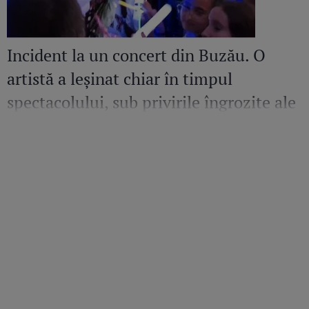
Incident la un concert din Buzău. O
artistă a leșinat chiar în timpul
spectacolului, sub privirile îngrozite ale
Mirelei Vaida