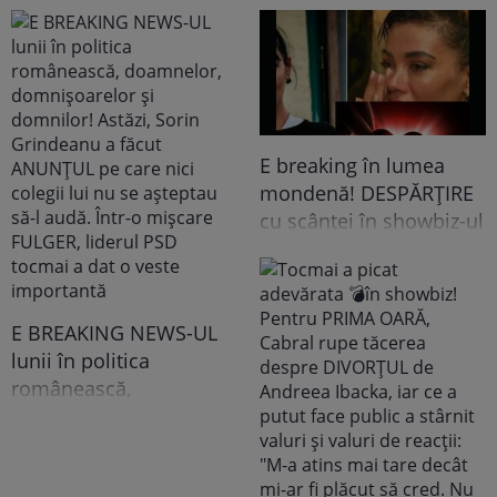
E breaking în lumea
mondenă! DESPĂRȚIRE
cu scântei în showbiz-ul
românesc! Îndrăgita
noastră vedetă a
recunoscut TOT, dar
tooot: „Mă abțin să nu-i
E BREAKING NEWS-UL
scriu. Am făcut
lunii în politica
scandal!” Ce s-a
românească,
întâmplat e...
doamnelor,
domnișoarelor și
domnilor! Astăzi, Sorin