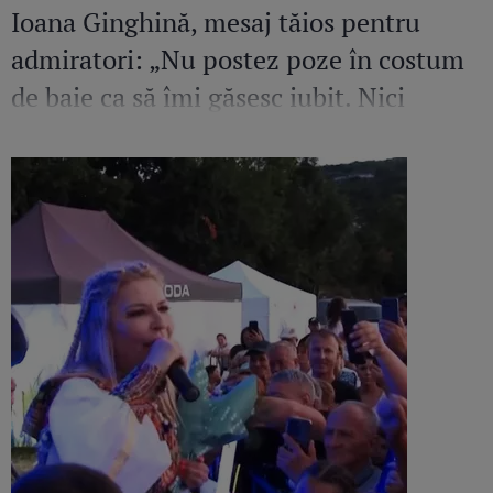
Ioana Ginghină, mesaj tăios pentru
admiratori: „Nu postez poze în costum
de baie ca să îmi găsesc iubit. Nici
amant”