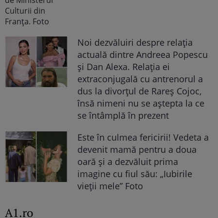
Noi dezvăluiri despre relația
actuală dintre Andreea Popescu
și Dan Alexa. Relația ei
extraconjugală cu antrenorul a
dus la divorțul de Rareș Cojoc,
însă nimeni nu se aștepta la ce
se întâmplă în prezent
Este în culmea fericirii! Vedeta a
devenit mamă pentru a doua
oară și a dezvăluit prima
imagine cu fiul său: „Iubirile
vieții mele” Foto
A1.ro