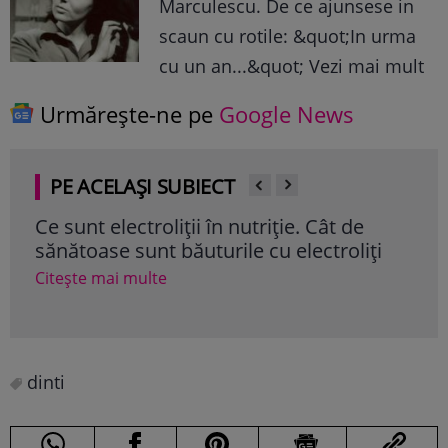
Marculescu. De ce ajunsese in
scaun cu rotile: &quot;In urma
cu un an...&quot; Vezi mai mult
Urmărește-ne pe
Google News
PE ACELAȘI SUBIECT
Ce sunt electroliţii în nutriţie. Cât de
Ce 
sănătoase sunt băuturile cu electroliţi
măn
Citește mai multe
Cite
dinti