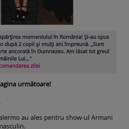
spărțirea momentului în România! Și-au spus
o după 2 copii și mulți ani împreună. „Sunt
rte ancorată în Dumnezeu. Am lăsat tot greul
mâinile Lui...”
comandarea zilei
pagina următoare!
n
Palermo
au ales pentru show-ul Armani
masculin.