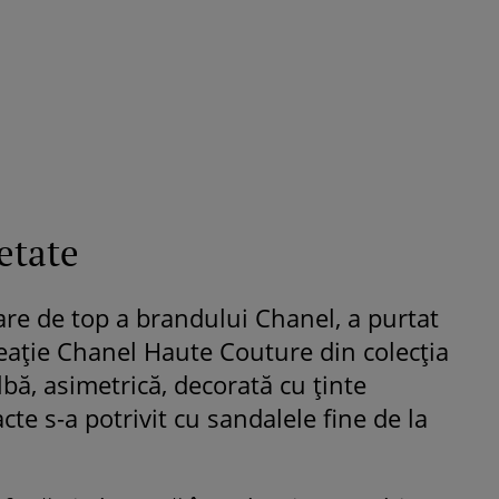
strălucit la banchet. Mikaela a
purtat o rochie creată de cele
mamă și i-a împrumutat panto
Valentino: „M-am simțit ca o
prințesă”
etate
re de top a brandului Chanel, a purtat
reaţie Chanel Haute Couture din colecţia
lbă, asimetrică, decorată cu ţinte
cte s-a potrivit cu sandalele fine de la