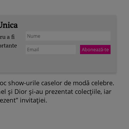
Unica
u a fi
ortante
 loc show-urile caselor de modă celebre.
 şi Dior şi-au prezentat colecţiile, iar
zent” invitaţiei.
ROMÂNEŞTI
VEDETE
Fiica Iuliei Albu și a lui Mihai 