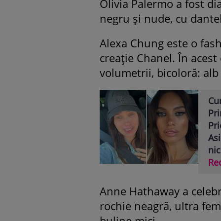
Olivia Palermo a fost di
negru şi nude, cu dantel
Alexa Chung este o fashi
creaţie Chanel. În acest
volumetrii, bicoloră: alb
Cu
Pr
Pri
Asi
nic
Re
Anne Hathaway a celebr
rochie neagră, ultra fem
buline mici.