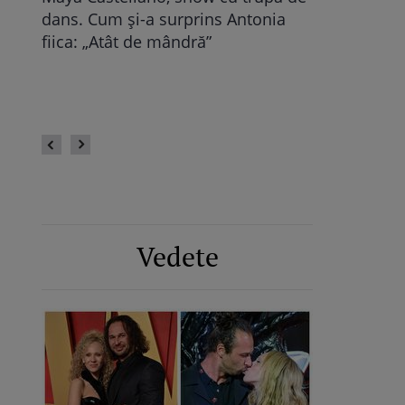
dans. Cum și-a surprins Antonia
Pop, viitoare
bra
fiica: „Atât de mândră”
vechile relaț
fii
fie calmă” /
Vedete