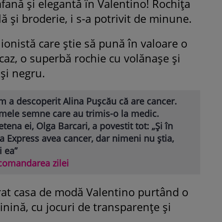
afană şi elegantă în Valentino! Rochiţa
ă şi broderie, i s-a potrivit de minune.
onistă care ştie să pună în valoare o
 caz, o superbă rochie cu volănaşe şi
 şi negru.
m a descoperit Alina Pușcău că are cancer.
imele semne care au trimis-o la medic.
etena ei, Olga Barcari, a povestit tot: „Și în
a Express avea cancer, dar nimeni nu știa,
i ea”
comandarea zilei
at casa de modă Valentino purtând o
inină, cu jocuri de transparenţe şi