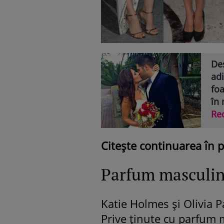
De
adi
foa
în 
Re
Citeşte continuarea în 
Parfum masculi
Katie Holmes şi Olivia 
Prive ţinute cu parfum 