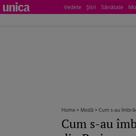
Vedete
Știri
Sănătate
Mo
Home
>
Modă
>
Cum s-au îmbrăc
Cum s-au îmbr