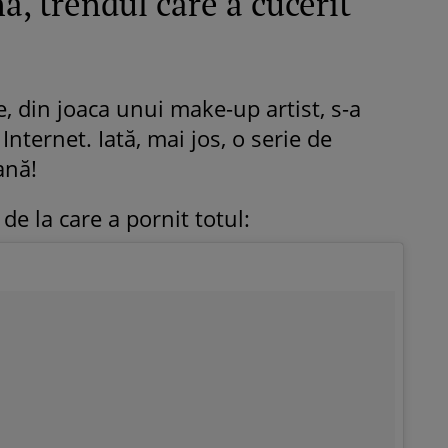
, trendul care a cucerit
e, din joaca unui make-up artist, s-a
nternet. Iată, mai jos, o serie de
ană!
 de la care a pornit totul: