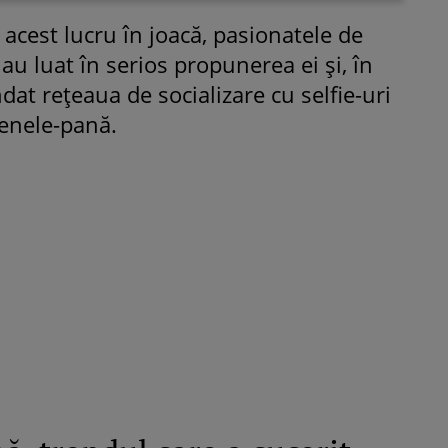
 acest lucru în joacă, pasionatele de
u luat în serios propunerea ei și, în
dat rețeaua de socializare cu selfie-uri
cenele-pană.
ROMÂNEŞTI
VEDETE
Fiica Iuliei Albu și a lui Mihai 
strălucit la banchet. Mikaela a
purtat o rochie creată de cele
mamă și i-a împrumutat panto
Valentino: „M-am simțit ca o
prințesă”