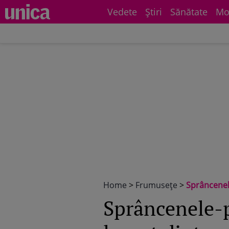
Vedete
Știri
Sănătate
Mo
Home
>
Frumuseţe
>
Sprâncenele
Sprâncenele-p