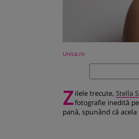
Unica.ro
Z
ilele trecute,
Stella 
fotografie inedită p
pană, spunând că acela 