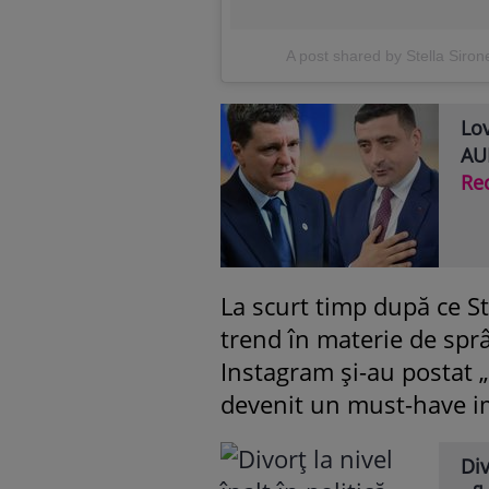
A post shared by Stella Siro
Lov
AUR
Re
La scurt timp după ce St
trend în materie de spr
Instagram și-au postat 
devenit un must-have i
Div