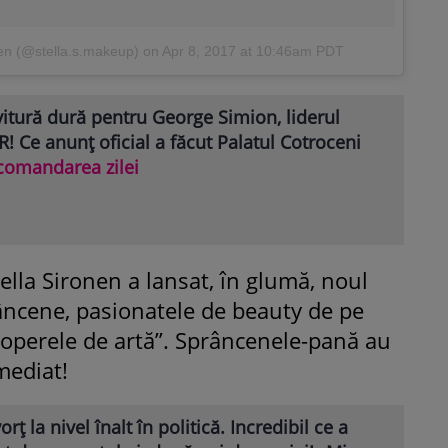
nen (@stella.s.makeup)
on
Apr 8, 2017 at 10:46am PDT
itură dură pentru George Simion, liderul
! Ce anunț oficial a făcut Palatul Cotroceni
comandarea zilei
ella Sironen a lansat, în glumă, noul
âncene, pasionatele de beauty de pe
„operele de artă”. Sprâncenele-pană au
mediat!
orț la nivel înalt în politică. Incredibil ce a