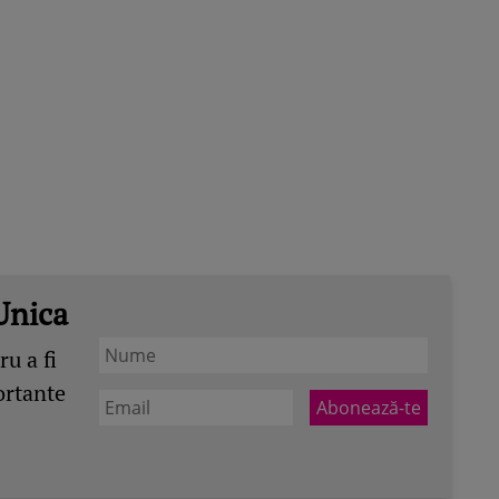
Unica
u a fi
ortante