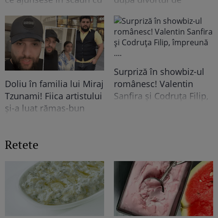
rotile: &quot;In urma cu
Andreea Popescu. Ce i-a
un an...&quot; Vezi mai
comentat public fostei
mult
nurori
Surpriză în showbiz-ul
românesc! Valentin
Doliu în familia lui Miraj
Sanfira și Codruța Filip,
Tzunami! Fiica artistului
împreună ....
și-a luat rămas-bun
printr-un mesaj dureros
Retete