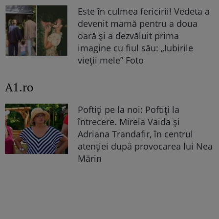
Este în culmea fericirii! Vedeta a
devenit mamă pentru a doua
oară și a dezvăluit prima
imagine cu fiul său: „Iubirile
vieții mele” Foto
A1.ro
Poftiți pe la noi: Poftiți la
întrecere. Mirela Vaida și
Adriana Trandafir, în centrul
atenției după provocarea lui Nea
Mărin