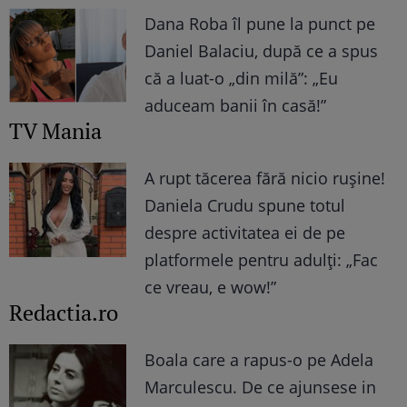
Dana Roba îl pune la punct pe
Daniel Balaciu, după ce a spus
că a luat-o „din milă”: „Eu
aduceam banii în casă!”
TV Mania
A rupt tăcerea fără nicio rușine!
Daniela Crudu spune totul
despre activitatea ei de pe
platformele pentru adulți: „Fac
ce vreau, e wow!”
Redactia.ro
Boala care a rapus-o pe Adela
Marculescu. De ce ajunsese in