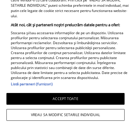
catre Vendor-ii cu care colaboram. Prin click pe “VREAU SA MODIFIC
SETARILE INDIVIDUAL” puteti schimba preferintele in mod individual, mai
putin cele legate de cookie strict necesare pentru functionarea website-
ului.
Atât noi, cât și partenerii noștri prelucrăm datele pentru a oferi:
Topul alimentelor din
Soțul Laurei Cosoi,
Stocarea și/sau accesarea informațiilor de pe un dispozitiv. Utilizarea
supermarket
Cosmin Curticăpean, a
profilurilor pentru selectarea conținutului personalizat. Măsurarea
periculoase pentru
făcut cel mai așteptat
performanței reclamelor. Dezvoltarea și îmbunătățirea serviciilor.
Utilizarea profilurilor pentru selectarea publicității personalizate.
copii. Atenționarea
anunț - a spus sexul
Crearea profilurilor de conținut personalizat. Utilizarea datelor limitate
nutriționiștilor
celui de-al 5-lea copil!!
pentru a selecta conținutul. Crearea profilurilor pentru publicitate
personalizată. Măsurarea performanței conținutului. Înțelegerea
După 4 fetițe urmează...
publicului prin statistici sau combinații de date din surse diferite.
Ce frumoooos!
Utilizarea de date limitate pentru a selecta publicitatea. Date precise de
geolocație și identificarea prin scanarea dispozitivului.
Listă parteneri (furnizori)
Lucruri esențiale pentru
Dr. Mihai Craiu:
ACCEPT TOATE
un start bun în
Manevrele esențiale de
dezvoltarea copiilor
prim ajutor în cazul în
VREAU SA MODIFIC SETARILE INDIVIDUAL
care copilul se îneacă
Diva Hair