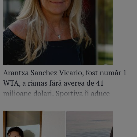
Arantxa Sanchez Vicario, fost număr 1
WTA, a rămas fără averea de 41
milioane dolari. Sportiva îi aduce
acuzații grave fostului soț