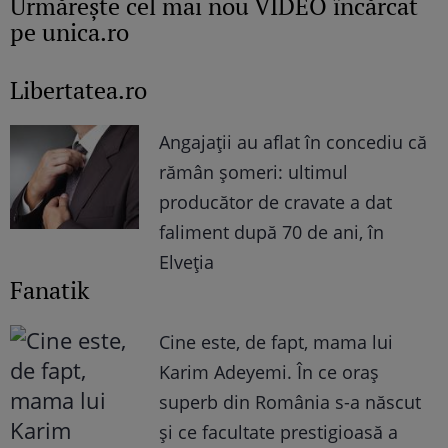
Urmăreşte cel mai nou VIDEO încărcat
pe unica.ro
Libertatea.ro
Angajații au aflat în concediu că
rămân șomeri: ultimul
producător de cravate a dat
faliment după 70 de ani, în
Elveția
Fanatik
Cine este, de fapt, mama lui
Karim Adeyemi. În ce oraș
superb din România s-a născut
și ce facultate prestigioasă a