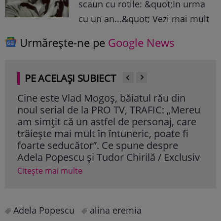
scaun cu rotile: &quot;In urma
cu un an...&quot; Vezi mai mult
Urmărește-ne pe
Google News
PE ACELAȘI SUBIECT
Cine este Vlad Mogoș, băiatul rău din
Ade
noul serial de la PRO TV, TRAFIC: „Mereu
de 
am simțit că un astfel de personaj, care
miș
trăiește mai mult în întuneric, poate fi
Cite
foarte seducător”. Ce spune despre
Adela Popescu și Tudor Chirilă / Exclusiv
Citește mai multe
Adela Popescu
alina eremia