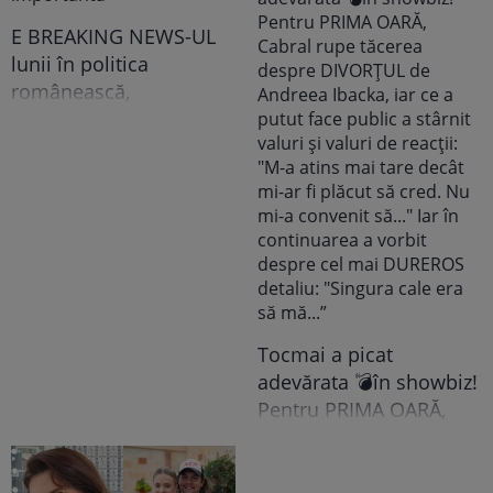
recunoscut TOT, dar
tooot: „Mă abțin să nu-i
E BREAKING NEWS-UL
scriu. Am făcut
lunii în politica
scandal!” Ce s-a
românească,
întâmplat e...
doamnelor,
domnișoarelor și
domnilor! Astăzi, Sorin
Grindeanu a făcut
ANUNȚUL pe care nici
colegii lui nu se
așteptau să-l audă. Într-
o mișcare FULGER,
liderul PSD tocmai a dat
Tocmai a picat
o veste importantă
adevărata 💣în showbiz!
Pentru PRIMA OARĂ,
Cabral rupe tăcerea
despre DIVORȚUL de
Andreea Ibacka, iar ce a