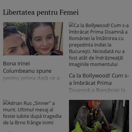
Libertatea pentru Femei
Bona Irinei
Columbeanu spune
Ca la Bollywood! Cum s-
pentru prima dată ce a
a îmbrăcat Prima
trăit în vila de la
Doamnă a României la
Izvorani. Ce nu s-a văzut
întâlnirea cu președinta
niciodată la TV: ”Eu am
Indiei la București.
cunoscut o altă latură a
Niciodată nu a fost atât
relației lor. În casă era o
de îndrăzneață!
atmosferă..."
Imaginile momentului