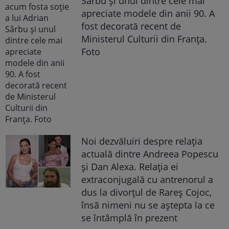
Sârbu și unul dintre cele mai
apreciate modele din anii 90. A
fost decorată recent de
Ministerul Culturii din Franța.
Foto
Noi dezvăluiri despre relația
actuală dintre Andreea Popescu
și Dan Alexa. Relația ei
extraconjugală cu antrenorul a
dus la divorțul de Rareș Cojoc,
însă nimeni nu se aștepta la ce
se întâmplă în prezent