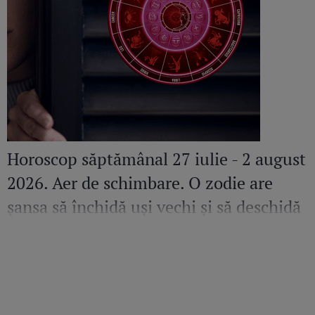
Horoscop săptămânal 27 iulie - 2 august
2026. Aer de schimbare. O zodie are
șansa să închidă uși vechi și să deschidă
altele pline de promisiuni