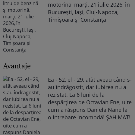
motorină, marți, 21 iulie 2026, în
București, Iași, Cluj-Napoca,
Timișoara și Constanța
Avantaje
Ea - 52, el - 29, atât aveau când s-
au îndrăgostit, dar iubirea nu a
rezistat. La 6 luni de la
despărțirea de Octavian Ene, uite
cum a răspuns Daniela Nane la
o întrebare incomodă! ȘAH MAT!