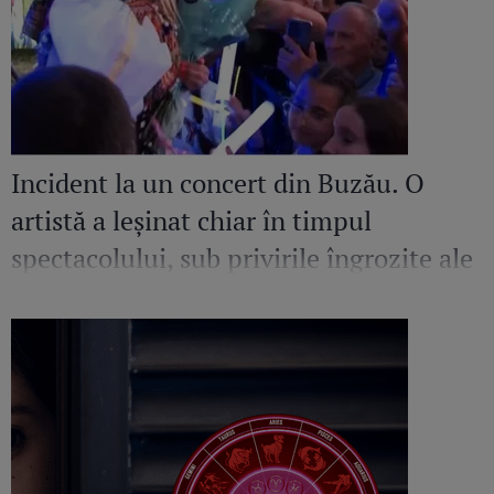
Incident la un concert din Buzău. O
artistă a leșinat chiar în timpul
spectacolului, sub privirile îngrozite ale
Mirelei Vaida