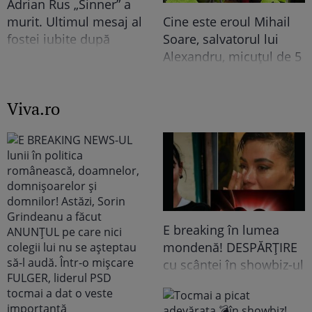
Adrian Rus „Sinner” a
murit. Ultimul mesaj al
Cine este eroul Mihail
fostei iubite după
Soare, salvatorul lui
tragedia de la Brno
Alexandru, micuțul de 5
frânge inimi
ani dispărut 3 zile în
pădure. Ce spune
Viva.ro
despre copiii lui
E breaking în lumea
mondenă! DESPĂRȚIRE
cu scântei în showbiz-ul
românesc! Îndrăgita
noastră vedetă a