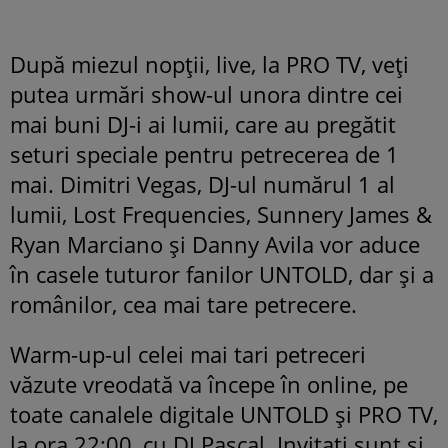
După miezul nopții, live, la PRO TV, veți
putea urmări show-ul unora dintre cei
mai buni DJ-i ai lumii, care au pregătit
seturi speciale pentru petrecerea de 1
mai. Dimitri Vegas, DJ-ul numărul 1 al
lumii, Lost Frequencies, Sunnery James &
Ryan Marciano și Danny Avila vor aduce
în casele tuturor fanilor UNTOLD, dar și a
românilor, cea mai tare petrecere.
Warm-up-ul celei mai tari petreceri
văzute vreodată va începe în online, pe
toate canalele digitale UNTOLD și PRO TV,
la ora 22:00, cu DJ Pascal. Invitați sunt și