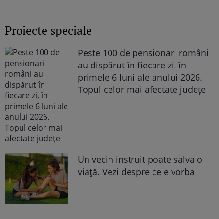
Columbeanu și Monica Gabor când nu
erau în public
Proiecte speciale
Peste 100 de pensionari români
au dispărut în fiecare zi, în
primele 6 luni ale anului 2026.
Topul celor mai afectate județe
Un vecin instruit poate salva o
viață. Vezi despre ce e vorba