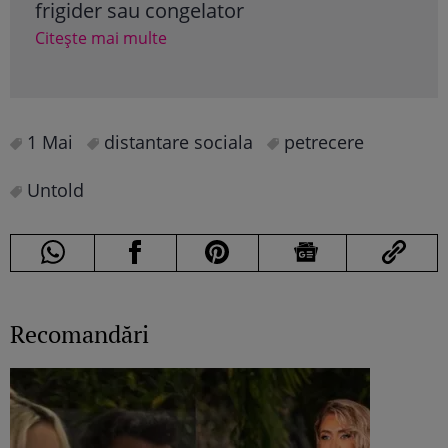
frigider sau congelator
să î
Rom
Citește mai multe
Cite
1 Mai
distantare sociala
petrecere
Untold
Recomandări