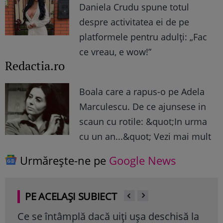
Daniela Crudu spune totul
despre activitatea ei de pe
platformele pentru adulți: „Fac
ce vreau, e wow!”
Redactia.ro
Boala care a rapus-o pe Adela
Marculescu. De ce ajunsese in
scaun cu rotile: &quot;In urma
cu un an...&quot; Vezi mai mult
Urmărește-ne pe
Google News
PE ACELAȘI SUBIECT
Ce se întâmplă dacă uiți ușa deschisă la
Ser