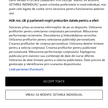
catre Vendor-ii cu care colaboram. Prin click pe “VREAU SA MODIFIC
SETARILE INDIVIDUAL” puteti schimba preferintele in mod individual, mai
putin cele legate de cookie strict necesare pentru functionarea website-
ului.
Atât noi, cât și partenerii noștri prelucrăm datele pentru a oferi:
Libertatea pentru Femei
Stocarea și/sau accesarea informațiilor de pe un dispozitiv. Utilizarea
profilurilor pentru selectarea conținutului personalizat. Măsurarea
performanței reclamelor. Dezvoltarea și îmbunătățirea serviciilor.
Utilizarea profilurilor pentru selectarea publicității personalizate.
Crearea profilurilor de conținut personalizat. Utilizarea datelor limitate
pentru a selecta conținutul. Crearea profilurilor pentru publicitate
personalizată. Măsurarea performanței conținutului. Înțelegerea
publicului prin statistici sau combinații de date din surse diferite.
Utilizarea de date limitate pentru a selecta publicitatea. Date precise de
geolocație și identificarea prin scanarea dispozitivului.
Listă parteneri (furnizori)
Acum s-a aflat!
Adevăratul motiv pentru
ACCEPT TOATE
Felicitări, Filip! La ce
care “Insula iubirii” a
liceu a intrat fiul genial
fost mutată în
al Luminiței Anghel și
VREAU SA MODIFIC SETARILE INDIVIDUAL
septembrie. Fanii sunt
ce note a luat la
revoltați, dar nu știau
Evaluarea Națională. Ce