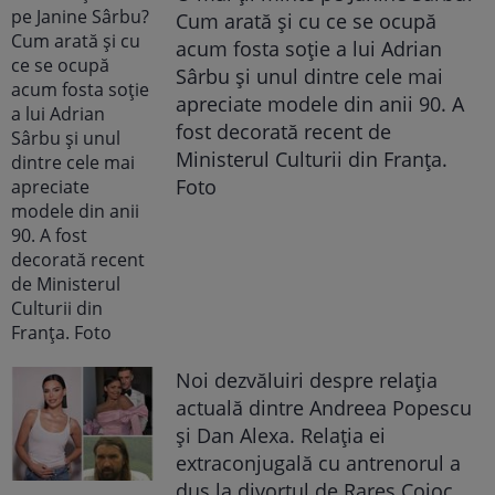
Cum arată și cu ce se ocupă
acum fosta soție a lui Adrian
Sârbu și unul dintre cele mai
apreciate modele din anii 90. A
fost decorată recent de
Ministerul Culturii din Franța.
Foto
Noi dezvăluiri despre relația
actuală dintre Andreea Popescu
și Dan Alexa. Relația ei
extraconjugală cu antrenorul a
dus la divorțul de Rareș Cojoc,