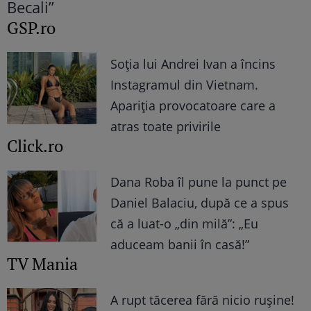
GSP.ro
Soția lui Andrei Ivan a încins
Instagramul din Vietnam.
Apariția provocatoare care a
atras toate privirile
Click.ro
Dana Roba îl pune la punct pe
Daniel Balaciu, după ce a spus
că a luat-o „din milă”: „Eu
aduceam banii în casă!”
TV Mania
A rupt tăcerea fără nicio rușine!