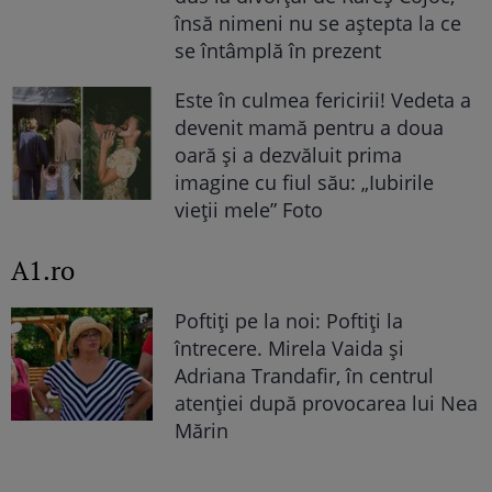
însă nimeni nu se aștepta la ce
se întâmplă în prezent
Este în culmea fericirii! Vedeta a
devenit mamă pentru a doua
oară și a dezvăluit prima
imagine cu fiul său: „Iubirile
vieții mele” Foto
A1.ro
Poftiți pe la noi: Poftiți la
întrecere. Mirela Vaida și
Adriana Trandafir, în centrul
atenției după provocarea lui Nea
Mărin