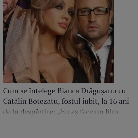
Cum se înțelege Bianca Drăgușanu cu
Cătălin Botezatu, fostul iubit, la 16 ani
de la despărțire: „Eu aș face un film
despre el. Sunt mândră și fericită să
cunosc un om de calitatea aceasta”