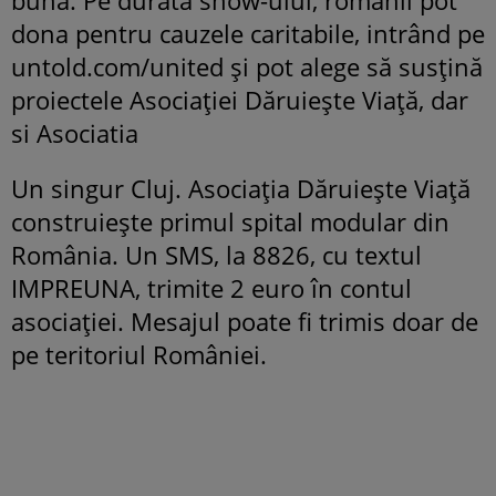
bună. Pe durata show-ului, românii pot
dona pentru cauzele caritabile, intrând pe
untold.com/united și pot alege să susțină
proiectele Asociației Dăruiește Viață, dar
si Asociatia
Un singur Cluj. Asociația Dăruiește Viață
construiește primul spital modular din
România. Un SMS, la 8826, cu textul
IMPREUNA, trimite 2 euro în contul
asociației. Mesajul poate fi trimis doar de
pe teritoriul României.