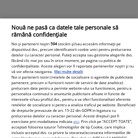
Nouă ne pasă ca datele tale personale să
rămână confidențiale
Noi și partenerii noștri
594
stocăm și/sau accesăm informații pe
dispozitivul dvs., precum identificatorii cookie unici pentru prelucrarea
datelor cu caracter personal. Puteți accepta sau gestiona alegerile dvs.
făcând clic mai jos sau în orice moment, pe pagina cu politica de
confidențialitate. Aceste alegeri vor fi raportate partenerilor noștri și nu
vă vor afecta navigarea.
Mai multe detalii
Noi si partenerii nostri (retelele de socializare si agentiile de publicitate
partenere, precum si furnizorii nostri de servicii de date analitice)
Observator News
prelucram date pentru a permite website-ului sa functioneze, pentru a
personaliza continutul si anunturile publicitare afisate in functie de
interesele si/sau profilul dvs., pentru a va oferi functionalitati aferente
Dronă doborâtă în premieră
retelelor de socializare si pentru a analiza traficul pe website. Beneficiati
deasupra României. A fost lovită
de drepturile prevazute de art. 15-22 din GDPR in legatura cu
de racheta unui F-16 al Forţelor
prelucrarea datelor cu caracter personal. Aceste drepturi pot fi
exercitate prin modalitatea indicata
aici
. Prin click pe “ACCEPT TOATE”,
Aeriene Române
acceptati folosirea tuturor Tehnologiilor de tip Cookie, care implica
inclusiv acceptul dvs. cu privire la stocarea/accesarea informatiilor de