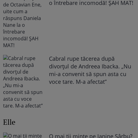
o întrebare incomodă! ȘAH MAT!
Cabral rupe tăcerea după
divorțul de Andreea Ibacka. „Nu
mi-a convenit să spun asta cu
voce tare. M-a afectat”
Elle
O mai ții minte pe Janine Sârbu?