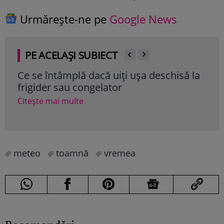
Urmărește-ne pe
Google News
PE ACELAȘI SUBIECT
Ce se întâmplă dacă uiți ușa deschisă la
Ser
frigider sau congelator
să î
Rom
Citește mai multe
Cite
meteo
toamnă
vremea