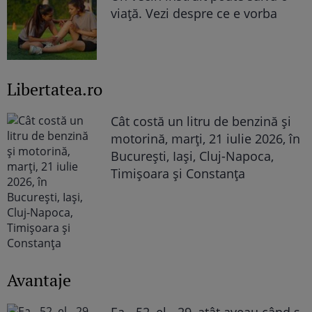
viață. Vezi despre ce e vorba
Libertatea.ro
Cât costă un litru de benzină și
motorină, marți, 21 iulie 2026, în
București, Iași, Cluj-Napoca,
Timișoara și Constanța
Avantaje
Ea - 52, el - 29, atât aveau când s-