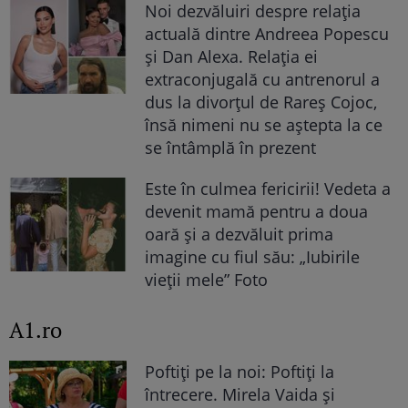
Noi dezvăluiri despre relația
actuală dintre Andreea Popescu
și Dan Alexa. Relația ei
extraconjugală cu antrenorul a
dus la divorțul de Rareș Cojoc,
însă nimeni nu se aștepta la ce
se întâmplă în prezent
Este în culmea fericirii! Vedeta a
devenit mamă pentru a doua
oară și a dezvăluit prima
imagine cu fiul său: „Iubirile
vieții mele” Foto
A1.ro
Poftiți pe la noi: Poftiți la
întrecere. Mirela Vaida și