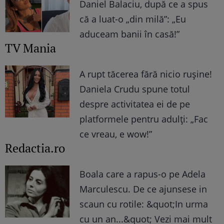
Daniel Balaciu, după ce a spus
că a luat-o „din milă”: „Eu
aduceam banii în casă!”
TV Mania
A rupt tăcerea fără nicio rușine!
Daniela Crudu spune totul
despre activitatea ei de pe
platformele pentru adulți: „Fac
ce vreau, e wow!”
Redactia.ro
Boala care a rapus-o pe Adela
Marculescu. De ce ajunsese in
scaun cu rotile: &quot;In urma
cu un an...&quot; Vezi mai mult