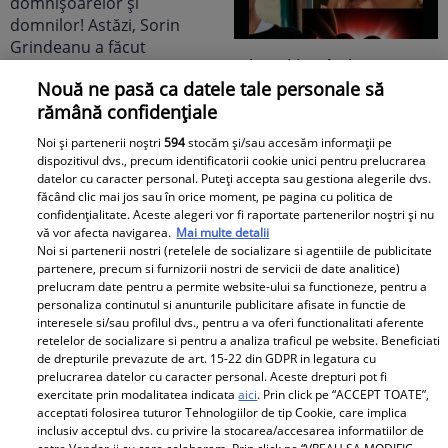
E breaking în lumea
Nouă ne pasă ca datele tale personale să
mondenă! DESPĂRȚIRE
rămână confidențiale
cu scântei în showbiz-ul
românesc! Îndrăgita
Noi și partenerii noștri
594
stocăm și/sau accesăm informații pe
dispozitivul dvs., precum identificatorii cookie unici pentru prelucrarea
noastră vedetă a
datelor cu caracter personal. Puteți accepta sau gestiona alegerile dvs.
recunoscut TOT, dar
făcând clic mai jos sau în orice moment, pe pagina cu politica de
tooot: „Mă abțin să nu-i
E BREAKING NEWS-UL
confidențialitate. Aceste alegeri vor fi raportate partenerilor noștri și nu
vă vor afecta navigarea.
Mai multe detalii
scriu. Am făcut
lunii în politica
Noi si partenerii nostri (retelele de socializare si agentiile de publicitate
scandal!” Ce s-a
românească,
partenere, precum si furnizorii nostri de servicii de date analitice)
prelucram date pentru a permite website-ului sa functioneze, pentru a
întâmplat e...
doamnelor,
personaliza continutul si anunturile publicitare afisate in functie de
domnișoarelor și
interesele si/sau profilul dvs., pentru a va oferi functionalitati aferente
domnilor! Astăzi, Sorin
retelelor de socializare si pentru a analiza traficul pe website. Beneficiati
de drepturile prevazute de art. 15-22 din GDPR in legatura cu
Grindeanu a făcut
prelucrarea datelor cu caracter personal. Aceste drepturi pot fi
ANUNȚUL pe care nici
exercitate prin modalitatea indicata
aici
. Prin click pe “ACCEPT TOATE”,
acceptati folosirea tuturor Tehnologiilor de tip Cookie, care implica
colegii lui nu se
inclusiv acceptul dvs. cu privire la stocarea/accesarea informatiilor de
așteptau să-l audă. Într-