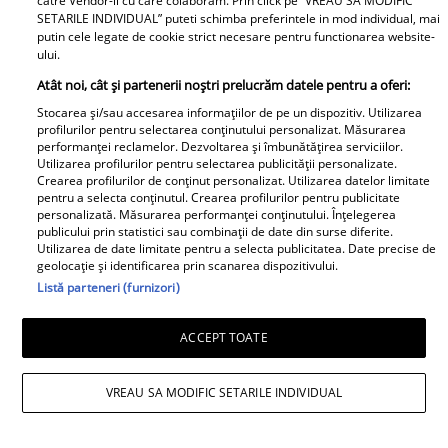
catre Vendor-ii cu care colaboram. Prin click pe “VREAU SA MODIFIC
o mișcare FULGER,
SETARILE INDIVIDUAL” puteti schimba preferintele in mod individual, mai
putin cele legate de cookie strict necesare pentru functionarea website-
liderul PSD tocmai a dat
ului.
Tocmai a picat
o veste importantă
adevărata 💣în showbiz!
Atât noi, cât și partenerii noștri prelucrăm datele pentru a oferi:
Pentru PRIMA OARĂ,
Stocarea și/sau accesarea informațiilor de pe un dispozitiv. Utilizarea
Cabral rupe tăcerea
profilurilor pentru selectarea conținutului personalizat. Măsurarea
performanței reclamelor. Dezvoltarea și îmbunătățirea serviciilor.
despre DIVORȚUL de
Utilizarea profilurilor pentru selectarea publicității personalizate.
Andreea Ibacka, iar ce a
Crearea profilurilor de conținut personalizat. Utilizarea datelor limitate
pentru a selecta conținutul. Crearea profilurilor pentru publicitate
putut face public a
personalizată. Măsurarea performanței conținutului. Înțelegerea
stârnit valuri și valuri de
publicului prin statistici sau combinații de date din surse diferite.
Utilizarea de date limitate pentru a selecta publicitatea. Date precise de
reacții: "M-a atins mai
geolocație și identificarea prin scanarea dispozitivului.
"Nici acum nu îi știu
tare decât mi-ar fi
Listă parteneri (furnizori)
bine. Nu îi știu familia".
plăcut să cred. Nu mi-a
A tăcut luni întregi, dar
convenit să..." Iar în
ACCEPT TOATE
acum Gina Matache a
continuarea a vorbit
spus adevărul despre
despre cel mai
VREAU SA MODIFIC SETARILE INDIVIDUAL
Redactia.ro
relația cu GINERELE EI,
DUREROS detaliu:
Radu Siffredi. Nimeni
"Singura cale era să