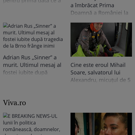
pentru prima dată ce a
a îmbrăcat Prima
trăit în vila de la
Doamnă a României la
Izvorani. Ce nu s-a văzut
întâlnirea cu președinta
niciodată la TV: ”Eu am
Indiei la București.
cunoscut o altă latură a
Niciodată nu a fost atât
relației lor. În casă era o
de îndrăzneață!
atmosferă..."
Imaginile momentului
Adrian Rus „Sinner” a
murit. Ultimul mesaj al
Cine este eroul Mihail
fostei iubite după
Soare, salvatorul lui
tragedia de la Brno
Alexandru, micuțul de 5
frânge inimi
ani dispărut 3 zile în
pădure. Ce spune
Viva.ro
despre copiii lui