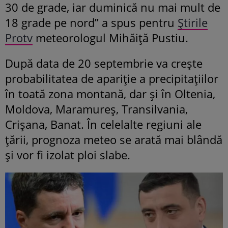
30 de grade, iar duminică nu mai mult de
18 grade pe nord” a spus pentru
Știrile
Protv
meteorologul Mihăiță Pustiu.
După data de 20 septembrie va creşte
probabilitatea de apariţie a precipitațiilor
în toată zona montană, dar și în Oltenia,
Moldova, Maramureș, Transilvania,
Crișana, Banat. În celelalte regiuni ale
țării, prognoza meteo se arată mai blândă
și vor fi izolat ploi slabe.