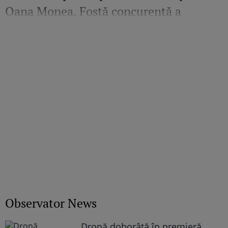
Oana Monea. Fostă concurentă a
recunoscut bătaia din sezonul trecut
Observator News
Dronă doborâtă în premieră