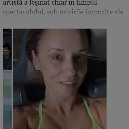
artistă a leșinat chiar în timpul
spectacolului, sub privirile îngrozite ale
Mirelei Vaida