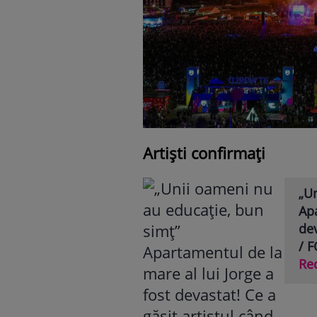
Artiști confirmați
„U
Apa
dev
/ 
Re