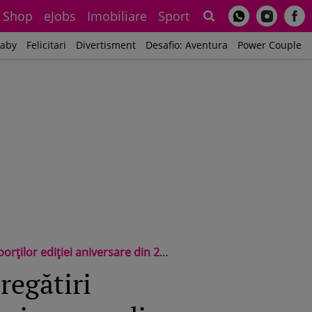
Shop
eJobs
Imobiliare
Sport
Sh
aby
Felicitari
Divertisment
Desafio: Aventura
Power Couple
ților ediției aniversare din 2026
regătiri