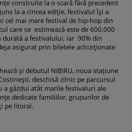
ențe construite la o scară fără precedent
ns la a cincea ediție, festivalul își a
ni cel mai mare festival de hip-hop din
ficul care se estimează este de 600.000
durată a festivalului, iar 90% din
 deja asigurat prin biletele achiziționate
chează și debutul NIBIRU, noua stațiune
ostinești, deschisă zilnic pe parcursul
u a găzdui atât marile festivaluri ale
nțe dedicate familiilor, grupurilor de
i pe litoral.