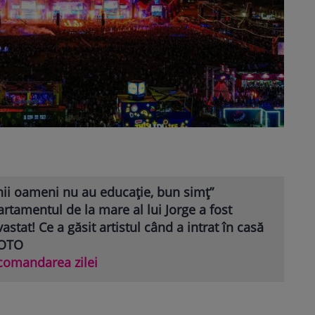
nii oameni nu au educație, bun simț”
rtamentul de la mare al lui Jorge a fost
astat! Ce a găsit artistul când a intrat în casă
FOTO
comandarea zilei