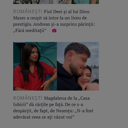
ROMÂNEŞTI
Fiul Deei și al lui Dinu
Maxer a reușit să intre la un liceu de
prestigiu. Andreas și-a surprins părinții:
„Fără meditații”
ROMÂNEŞTI
Magdalena de la „Casa
Iubirii” dă cărțile pe față. De ce s-a
despărțit, de fapt, de Neamțu: „N-a fost
adevărat ceea ce ați văzut voi”