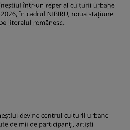
neștiul într-un reper al culturii urbane
ie 2026, în cadrul NIBIRU, noua stațiune
 pe litoralul românesc.
ROMÂNEŞTI
VEDETE
Fiica Iuliei Albu și a lui Mihai 
strălucit la banchet. Mikaela a
purtat o rochie creată de cele
mamă și i-a împrumutat panto
Valentino: „M-am simțit ca o
prințesă”
ineștiul devine centrul culturii urbane
e de mii de participanți, artiști