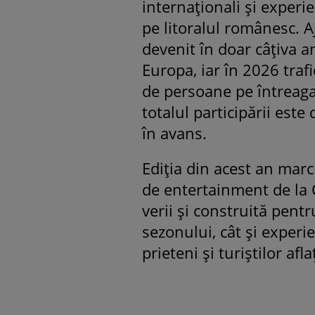
internaționali și experi
pe litoralul românesc. Aju
devenit în doar câțiva a
Europa, iar în 2026 tra
de persoane pe întreaga 
totalul participării este
în avans.
Ediția din acest an mar
de entertainment de la C
verii și construită pentr
sezonului, cât și experie
prieteni și turiștilor aflaț