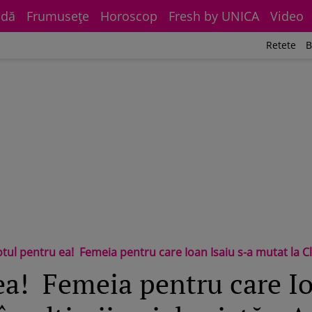
dă
Frumuseţe
Horoscop
Fresh by UNICA
Video
Retete
B
tul pentru ea! Femeia pentru care Ioan Isaiu s-a mutat la Cluj în ultimii ani de viață.
ea! Femeia pentru care Io