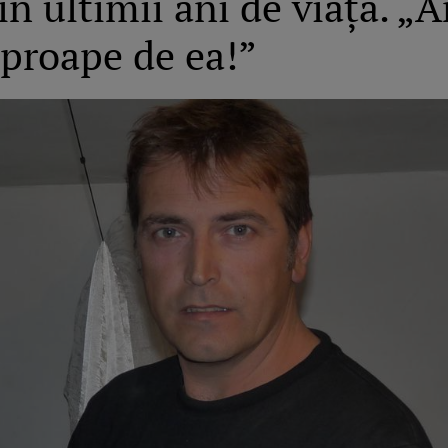
în ultimii ani de viață. „A
aproape de ea!”