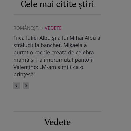
Cele mai citite știri
ROMÂNEŞTI
VEDETE
ROMÂNEŞTI
Albu a
Maya Castellano, show cu trupa de
Ce a găsit D
dans. Cum și-a surprins Antonia
Pop, viitoare
bra
fiica: „Atât de mândră”
vechile relaț
fii
fie calmă” /
Vedete