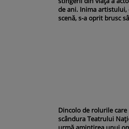
stingerii din viață a act
de ani. Inima artistului
scenă, s-a oprit brusc s
Dincolo de rolurile care 
scândura Teatrului Națio
urmă amintirea unui om c