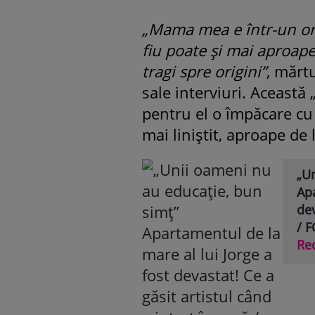
„Mama mea e într-un oraș
fiu poate și mai aproape d
tragi spre origini”
, mărt
sale interviuri. Această 
pentru el o împăcare cu 
mai liniștit, aproape de l
„U
Apa
dev
/ 
Re