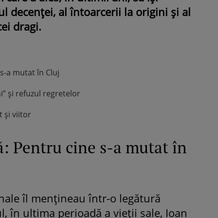
 decenței, al întoarcerii la origini și al
ei dragi.
-a mutat în Cluj
” și refuzul regretelor
și viitor
: Pentru cine s-a mutat în
nale îl mențineau într-o legătură
, în ultima perioadă a vieții sale, Ioan