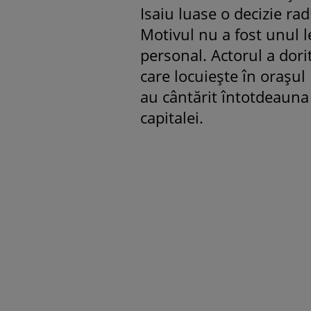
Isaiu luase o decizie ra
Motivul nu a fost unul l
personal. Actorul a dori
care locuiește în orașul
au cântărit întotdeauna 
capitalei.