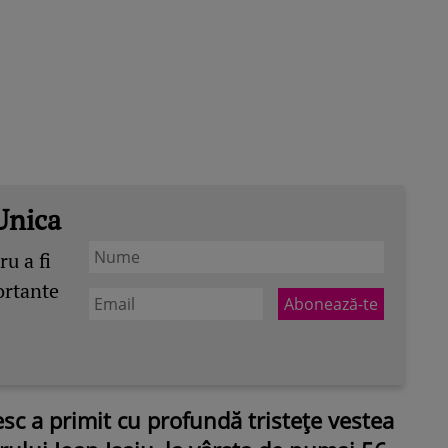
Unica
u a fi
ortante
c a primit cu profundă tristețe vestea