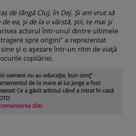
 de lângă Cluj, în Dej. Și am vrut să
e ea, și de la o vârstă, știi, te mai și
urisea actorul într-unul dintre ultimele
„tragere spre origini” a reprezentat
sine și o așezare într-un ritm de viață
ocurile copilăriei.
nii oameni nu au educație, bun simț”
rtamentul de la mare al lui Jorge a fost
astat! Ce a găsit artistul când a intrat în casă
FOTO
comandarea zilei