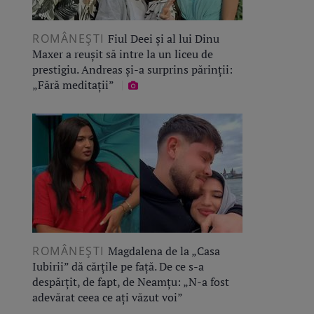
ROMÂNEŞTI
Fiul Deei și al lui Dinu
Maxer a reușit să intre la un liceu de
prestigiu. Andreas și-a surprins părinții:
„Fără meditații”
ROMÂNEŞTI
Magdalena de la „Casa
Iubirii” dă cărțile pe față. De ce s-a
despărțit, de fapt, de Neamțu: „N-a fost
adevărat ceea ce ați văzut voi”