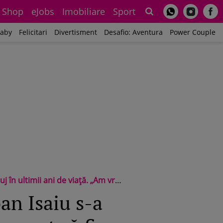
Shop
eJobs
Imobiliare
Sport
Sh
aby
Felicitari
Divertisment
Desafio: Aventura
Power Couple
 „Am vrut să fiu poate și mai aproape de ea!”
an Isaiu s-a