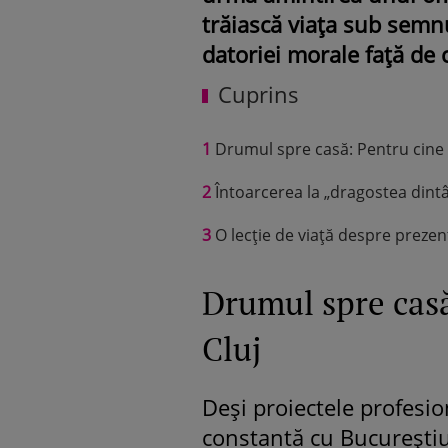
trăiască viața sub semnul
datoriei morale față de c
Cuprins
1
Drumul spre casă: Pentru cine s
2
Întoarcerea la „dragostea dintâi
3
O lecție de viață despre prezent 
Drumul spre casă
Cluj
Deși proiectele profesio
constantă cu Bucureștiul