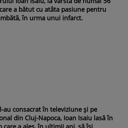
orului Ioan Isaiu, la vârsta de numai 56
, care a bătut cu atâta pasiune pentru
âmbătă, în urma unui infarct.
ROMÂNEŞTI
VEDETE
Fiica Iuliei Albu și a lui Mihai 
strălucit la banchet. Mikaela a
purtat o rochie creată de cele
mamă și i-a împrumutat panto
Valentino: „M-am simțit ca o
prințesă”
l-au consacrat în televiziune și pe
nal din Cluj-Napoca, Ioan Isaiu lasă în
are a ales, în ultimii ani, să își