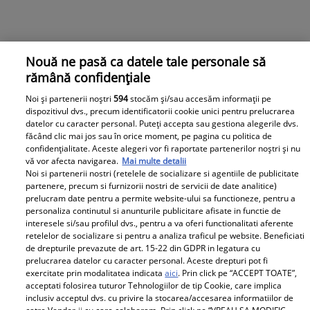
Nouă ne pasă ca datele tale personale să
rămână confidențiale
Noi și partenerii noștri
594
stocăm și/sau accesăm informații pe
dispozitivul dvs., precum identificatorii cookie unici pentru prelucrarea
datelor cu caracter personal. Puteți accepta sau gestiona alegerile dvs.
făcând clic mai jos sau în orice moment, pe pagina cu politica de
confidențialitate. Aceste alegeri vor fi raportate partenerilor noștri și nu
vă vor afecta navigarea.
Mai multe detalii
Noi si partenerii nostri (retelele de socializare si agentiile de publicitate
partenere, precum si furnizorii nostri de servicii de date analitice)
prelucram date pentru a permite website-ului sa functioneze, pentru a
personaliza continutul si anunturile publicitare afisate in functie de
interesele si/sau profilul dvs., pentru a va oferi functionalitati aferente
retelelor de socializare si pentru a analiza traficul pe website. Beneficiati
de drepturile prevazute de art. 15-22 din GDPR in legatura cu
prelucrarea datelor cu caracter personal. Aceste drepturi pot fi
exercitate prin modalitatea indicata
aici
. Prin click pe “ACCEPT TOATE”,
acceptati folosirea tuturor Tehnologiilor de tip Cookie, care implica
inclusiv acceptul dvs. cu privire la stocarea/accesarea informatiilor de