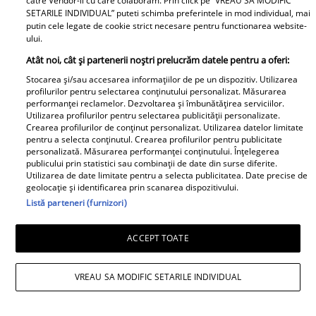
catre Vendor-ii cu care colaboram. Prin click pe “VREAU SA MODIFIC
SETARILE INDIVIDUAL” puteti schimba preferintele in mod individual, mai
Daniela Nane, dezvăluiri după
putin cele legate de cookie strict necesare pentru functionarea website-
ului.
despărțirea de Octavian Ene. Cum se
Atât noi, cât și partenerii noștri prelucrăm datele pentru a oferi:
simte actrița: „Nu simt nicio lipsă”
Stocarea și/sau accesarea informațiilor de pe un dispozitiv. Utilizarea
profilurilor pentru selectarea conținutului personalizat. Măsurarea
performanței reclamelor. Dezvoltarea și îmbunătățirea serviciilor.
Utilizarea profilurilor pentru selectarea publicității personalizate.
Crearea profilurilor de conținut personalizat. Utilizarea datelor limitate
pentru a selecta conținutul. Crearea profilurilor pentru publicitate
personalizată. Măsurarea performanței conținutului. Înțelegerea
publicului prin statistici sau combinații de date din surse diferite.
Utilizarea de date limitate pentru a selecta publicitatea. Date precise de
geolocație și identificarea prin scanarea dispozitivului.
Listă parteneri (furnizori)
ACCEPT TOATE
VREAU SA MODIFIC SETARILE INDIVIDUAL