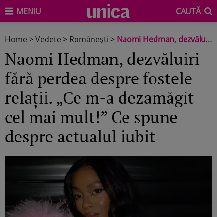
MENIU
CAUTĂ
Home
>
Vedete
>
Româneşti
>
Naomi Hedman, dezvăluiri fără perdea despre fostele relații. „Ce m-a dezamăgit cel mai mult!” Ce spune despre actualul iubit
Naomi Hedman, dezvăluiri
fără perdea despre fostele
relații. „Ce m-a dezamăgit
cel mai mult!” Ce spune
despre actualul iubit