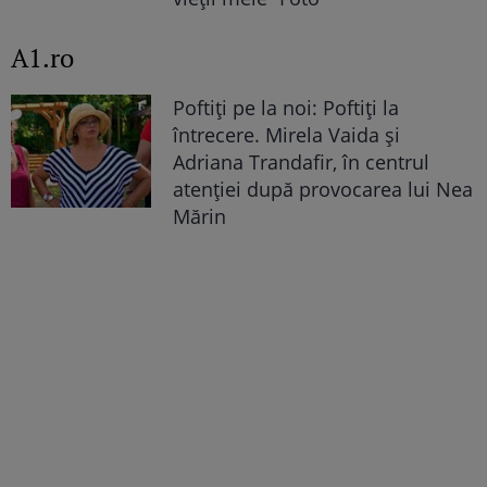
A1.ro
Poftiți pe la noi: Poftiți la
întrecere. Mirela Vaida și
Adriana Trandafir, în centrul
atenției după provocarea lui Nea
Mărin