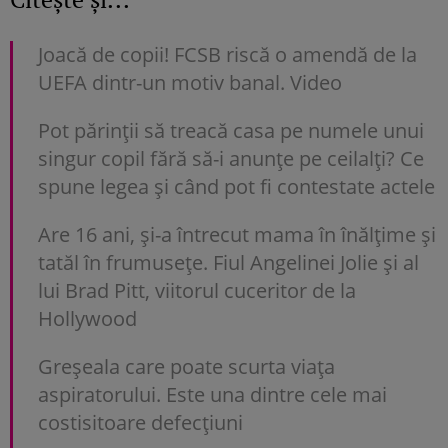
Joacă de copii! FCSB riscă o amendă de la
UEFA dintr-un motiv banal. Video
Pot părinții să treacă casa pe numele unui
singur copil fără să-i anunțe pe ceilalți? Ce
spune legea și când pot fi contestate actele
Are 16 ani, și-a întrecut mama în înălțime și
tatăl în frumusețe. Fiul Angelinei Jolie și al
lui Brad Pitt, viitorul cuceritor de la
Hollywood
Greșeala care poate scurta viața
aspiratorului. Este una dintre cele mai
costisitoare defecțiuni