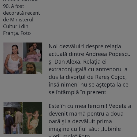
Noi dezvăluiri despre relația
actuală dintre Andreea Popescu
și Dan Alexa. Relația ei
extraconjugală cu antrenorul a
dus la divorțul de Rareș Cojoc,
însă nimeni nu se aștepta la ce
se întâmplă în prezent
Este în culmea fericirii! Vedeta a
devenit mamă pentru a doua
oară și a dezvăluit prima
imagine cu fiul său: „Iubirile
vieții mele” Foto