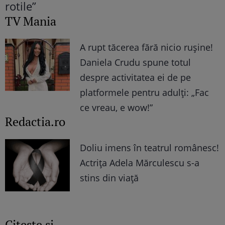
TV Mania
A rupt tăcerea fără nicio rușine!
Daniela Crudu spune totul
despre activitatea ei de pe
platformele pentru adulți: „Fac
ce vreau, e wow!”
Redactia.ro
Doliu imens în teatrul românesc!
Actrița Adela Mărculescu s-a
stins din viață
Citește și...