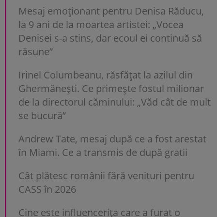
Mesaj emoționant pentru Denisa Răducu,
la 9 ani de la moartea artistei: „Vocea
Denisei s-a stins, dar ecoul ei continuă să
răsune”
Irinel Columbeanu, răsfățat la azilul din
Ghermănești. Ce primește fostul milionar
de la directorul căminului: „Văd cât de mult
se bucură”
Andrew Tate, mesaj după ce a fost arestat
în Miami. Ce a transmis de după gratii
Cât plătesc românii fără venituri pentru
CASS în 2026
Cine este influencerița care a furat o