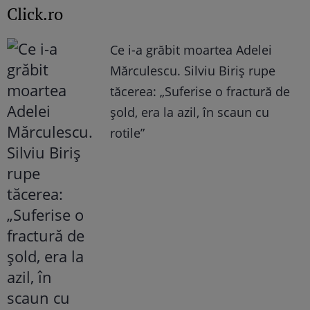
Click.ro
Ce i-a grăbit moartea Adelei
Mărculescu. Silviu Biriș rupe
tăcerea: „Suferise o fractură de
șold, era la azil, în scaun cu
rotile”