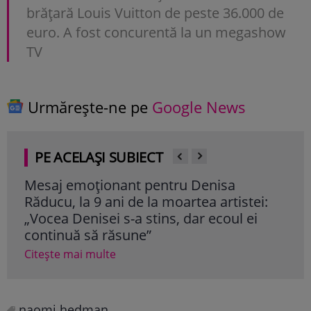
brățară Louis Vuitton de peste 36.000 de
euro. A fost concurentă la un megashow
TV
Urmărește-ne pe
Google News
PE ACELAȘI SUBIECT
Mesaj emoționant pentru Denisa
Iri
Răducu, la 9 ani de la moartea artistei:
Ghe
„Vocea Denisei s-a stins, dar ecoul ei
mil
continuă să răsune”
cât
Citește mai multe
Cite
naomi hedman