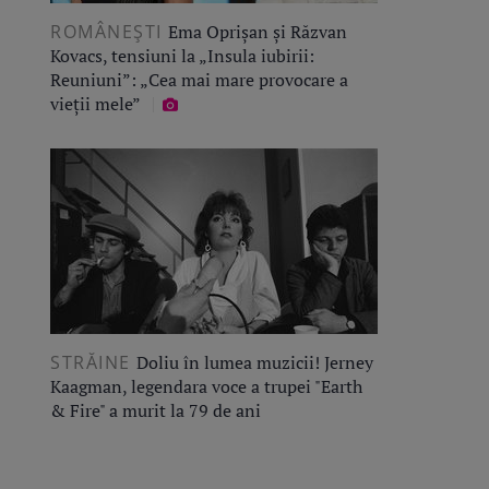
ROMÂNEŞTI
Ema Oprișan și Răzvan
Kovacs, tensiuni la „Insula iubirii:
Reuniuni”: „Cea mai mare provocare a
vieții mele”
STRĂINE
Doliu în lumea muzicii! Jerney
Kaagman, legendara voce a trupei "Earth
& Fire" a murit la 79 de ani