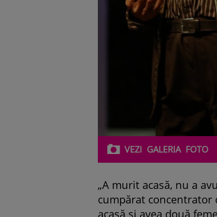
VEZI
GALERIA
FOTO
„A murit acasă, nu a av
cumpărat concentrator d
acasă și avea două femei 