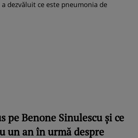
, a dezvăluit ce este pneumonia de
ROMÂNEŞTI
VEDETE
Fiica Iuliei Albu și a lui Mihai 
strălucit la banchet. Mikaela a
purtat o rochie creată de cele
mamă și i-a împrumutat panto
Valentino: „M-am simțit ca o
prințesă”
us pe Benone Sinulescu și ce
cu un an în urmă despre