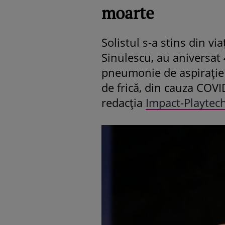
moarte
Solistul s-a stins din via
Sinulescu, au aniversat 
pneumonie de aspirație și
de frică, din cauza COVI
redacția
Impact-Playtec