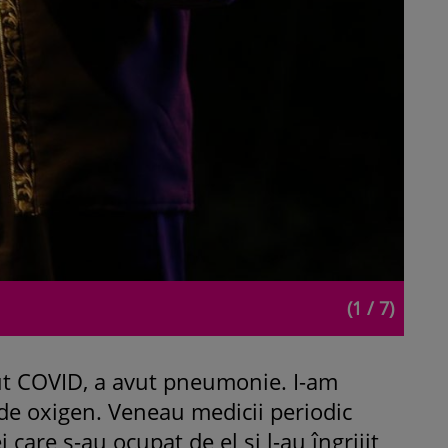
(1 / 7)
ut COVID, a avut pneumonie. I-am
e oxigen. Veneau medicii periodic
care s-au ocupat de el și l-au îngrijit