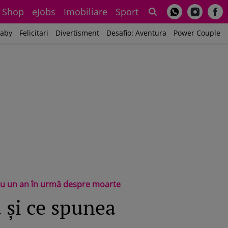
Shop
eJobs
Imobiliare
Sport
Sh
aby
Felicitari
Divertisment
Desafio: Aventura
Power Couple
 cu un an în urmă despre moarte
 și ce spunea