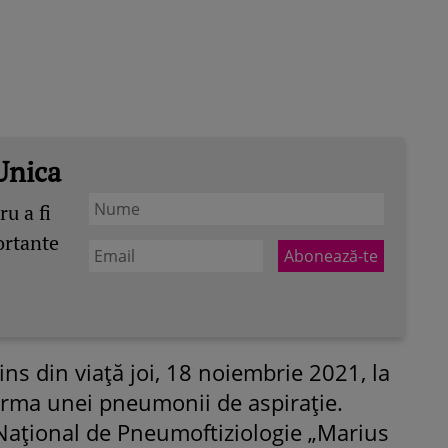
Unica
u a fi
ortante
ns din viață joi, 18 noiembrie 2021, la
 urma unei pneumonii de aspirație.
Național de Pneumoftiziologie „Marius