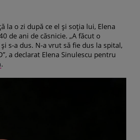
ță la o zi după ce el și soția lui, Elena
40 de ani de căsnicie. „A făcut o
 s-a dus. N-a vrut să fie dus la spital,
D”, a declarat Elena Sinulescu pentru
h
.