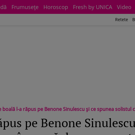
dă
Frumuseţe
Horoscop
Fresh by UNICA
Video
Retete
B
e boală l-a răpus pe Benone Sinulescu și ce spunea solistul
răpus pe Benone Sinulescu