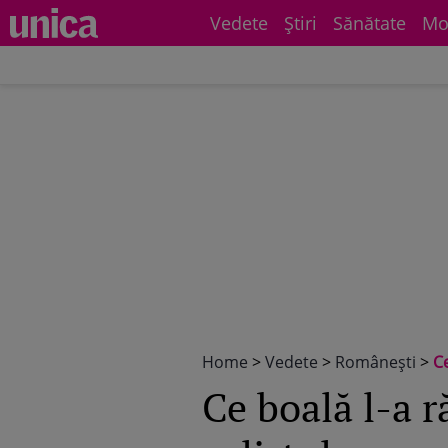
Vedete
Știri
Sănătate
Mo
Home
>
Vedete
>
Româneşti
>
C
Ce boală l-a 