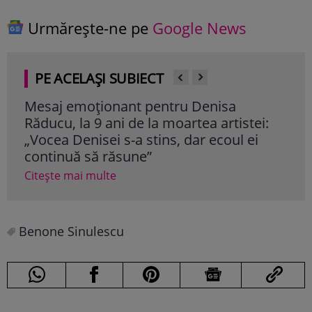
Urmărește-ne pe
Google News
PE ACELAȘI SUBIECT
Mesaj emoționant pentru Denisa
Iri
Răducu, la 9 ani de la moartea artistei:
Ghe
„Vocea Denisei s-a stins, dar ecoul ei
mil
continuă să răsune”
cât
Citește mai multe
Cite
Benone Sinulescu