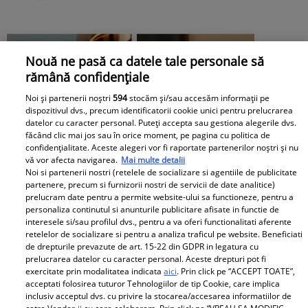
Nouă ne pasă ca datele tale personale să
rămână confidențiale
Noi și partenerii noștri
594
stocăm și/sau accesăm informații pe
dispozitivul dvs., precum identificatorii cookie unici pentru prelucrarea
datelor cu caracter personal. Puteți accepta sau gestiona alegerile dvs.
făcând clic mai jos sau în orice moment, pe pagina cu politica de
confidențialitate. Aceste alegeri vor fi raportate partenerilor noștri și nu
vă vor afecta navigarea.
Mai multe detalii
Noi si partenerii nostri (retelele de socializare si agentiile de publicitate
partenere, precum si furnizorii nostri de servicii de date analitice)
prelucram date pentru a permite website-ului sa functioneze, pentru a
personaliza continutul si anunturile publicitare afisate in functie de
interesele si/sau profilul dvs., pentru a va oferi functionalitati aferente
retelelor de socializare si pentru a analiza traficul pe website. Beneficiati
de drepturile prevazute de art. 15-22 din GDPR in legatura cu
prelucrarea datelor cu caracter personal. Aceste drepturi pot fi
exercitate prin modalitatea indicata
aici
. Prin click pe “ACCEPT TOATE”,
acceptati folosirea tuturor Tehnologiilor de tip Cookie, care implica
Apartamentul de la mare al lui Jorge a
inclusiv acceptul dvs. cu privire la stocarea/accesarea informatiilor de