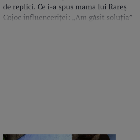
de replici. Ce i-a spus mama lui Rareș
Cojoc influenceriței: „Am găsit soluția”