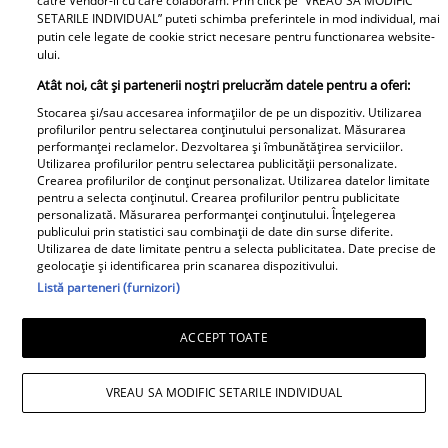
catre Vendor-ii cu care colaboram. Prin click pe “VREAU SA MODIFIC
fost devastat. Cum au lăsat turiștii
SETARILE INDIVIDUAL” puteti schimba preferintele in mod individual, mai
putin cele legate de cookie strict necesare pentru functionarea website-
locuința: „Unii oameni nu au educație,
ului.
bun simț și respect față de nimic”
Atât noi, cât și partenerii noștri prelucrăm datele pentru a oferi:
Stocarea și/sau accesarea informațiilor de pe un dispozitiv. Utilizarea
profilurilor pentru selectarea conținutului personalizat. Măsurarea
performanței reclamelor. Dezvoltarea și îmbunătățirea serviciilor.
Utilizarea profilurilor pentru selectarea publicității personalizate.
Crearea profilurilor de conținut personalizat. Utilizarea datelor limitate
pentru a selecta conținutul. Crearea profilurilor pentru publicitate
personalizată. Măsurarea performanței conținutului. Înțelegerea
publicului prin statistici sau combinații de date din surse diferite.
Utilizarea de date limitate pentru a selecta publicitatea. Date precise de
geolocație și identificarea prin scanarea dispozitivului.
Listă parteneri (furnizori)
ACCEPT TOATE
VREAU SA MODIFIC SETARILE INDIVIDUAL
Observator News