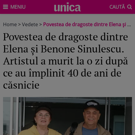
MENIU
CAUTĂ
Home
>
Vedete
>
Povestea de dragoste dintre Elena și Benone Sinulescu. Artistul a murit la o zi după ce au împlinit 40 de ani de căsnicie
Povestea de dragoste dintre
Elena și Benone Sinulescu.
Artistul a murit la o zi după
ce au împlinit 40 de ani de
căsnicie