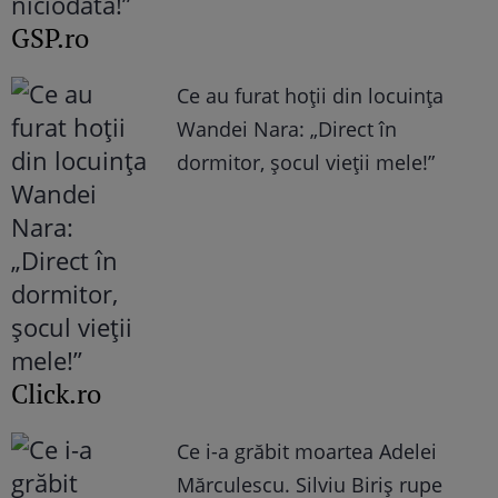
GSP.ro
Ce au furat hoții din locuința
Wandei Nara: „Direct în
dormitor, șocul vieții mele!”
Click.ro
Ce i-a grăbit moartea Adelei
Mărculescu. Silviu Biriș rupe