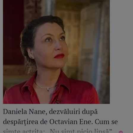
Daniela Nane, dezvăluiri după
despărțirea de Octavian Ene. Cum se
simte actrița: „Nu simt nicio lipsă”