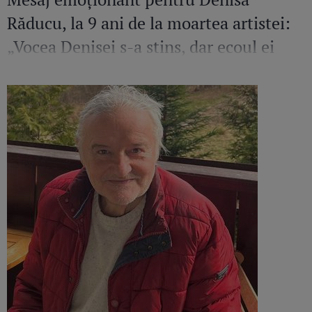
Răducu, la 9 ani de la moartea artistei:
„Vocea Denisei s-a stins, dar ecoul ei
continuă să răsune”