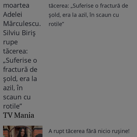
tăcerea: „Suferise o fractură de
șold, era la azil, în scaun cu
rotile”
TV Mania
A rupt tăcerea fără nicio rușine!