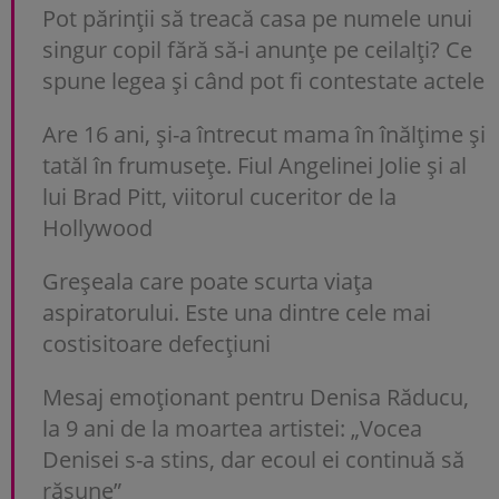
Pot părinții să treacă casa pe numele unui
singur copil fără să-i anunțe pe ceilalți? Ce
spune legea și când pot fi contestate actele
Are 16 ani, și-a întrecut mama în înălțime și
tatăl în frumusețe. Fiul Angelinei Jolie și al
lui Brad Pitt, viitorul cuceritor de la
Hollywood
Greșeala care poate scurta viața
aspiratorului. Este una dintre cele mai
costisitoare defecțiuni
Mesaj emoționant pentru Denisa Răducu,
la 9 ani de la moartea artistei: „Vocea
Denisei s-a stins, dar ecoul ei continuă să
răsune”