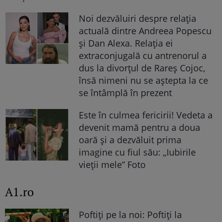
Noi dezvăluiri despre relația
actuală dintre Andreea Popescu
și Dan Alexa. Relația ei
extraconjugală cu antrenorul a
dus la divorțul de Rareș Cojoc,
însă nimeni nu se aștepta la ce
se întâmplă în prezent
Este în culmea fericirii! Vedeta a
devenit mamă pentru a doua
oară și a dezvăluit prima
imagine cu fiul său: „Iubirile
vieții mele” Foto
A1.ro
Poftiți pe la noi: Poftiți la