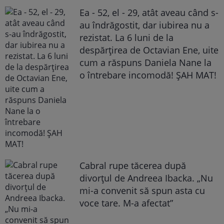
Ea - 52, el - 29, atât aveau când s-
au îndrăgostit, dar iubirea nu a
rezistat. La 6 luni de la
despărțirea de Octavian Ene, uite
cum a răspuns Daniela Nane la
o întrebare incomodă! ȘAH MAT!
Cabral rupe tăcerea după
divorțul de Andreea Ibacka. „Nu
mi-a convenit să spun asta cu
voce tare. M-a afectat”