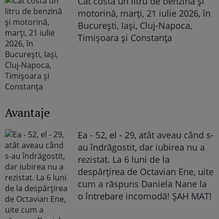
Cât costă un litru de benzină și
motorină, marți, 21 iulie 2026, în
București, Iași, Cluj-Napoca,
Timișoara și Constanța
Avantaje
Ea - 52, el - 29, atât aveau când s-
au îndrăgostit, dar iubirea nu a
rezistat. La 6 luni de la
despărțirea de Octavian Ene, uite
cum a răspuns Daniela Nane la
o întrebare incomodă! ȘAH MAT!