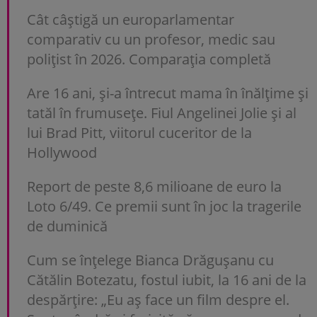
Cât câștigă un europarlamentar
comparativ cu un profesor, medic sau
polițist în 2026. Comparația completă
Are 16 ani, și-a întrecut mama în înălțime și
tatăl în frumusețe. Fiul Angelinei Jolie și al
lui Brad Pitt, viitorul cuceritor de la
Hollywood
Report de peste 8,6 milioane de euro la
Loto 6/49. Ce premii sunt în joc la tragerile
de duminică
Cum se înțelege Bianca Drăgușanu cu
Cătălin Botezatu, fostul iubit, la 16 ani de la
despărțire: „Eu aș face un film despre el.