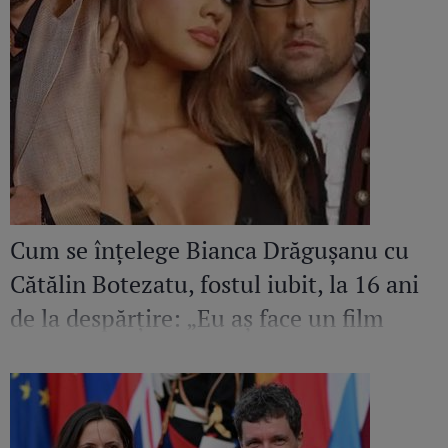
Cum se înțelege Bianca Drăgușanu cu
Cătălin Botezatu, fostul iubit, la 16 ani
de la despărțire: „Eu aș face un film
despre el. Sunt mândră și fericită să
cunosc un om de calitatea aceasta”