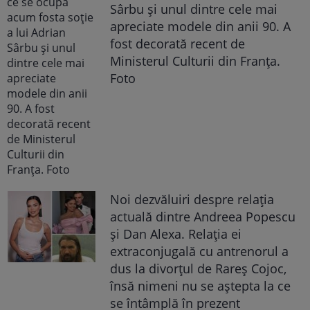
Sârbu și unul dintre cele mai
apreciate modele din anii 90. A
fost decorată recent de
Ministerul Culturii din Franța.
Foto
Noi dezvăluiri despre relația
actuală dintre Andreea Popescu
și Dan Alexa. Relația ei
extraconjugală cu antrenorul a
dus la divorțul de Rareș Cojoc,
însă nimeni nu se aștepta la ce
se întâmplă în prezent