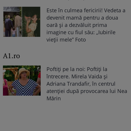
Este în culmea fericirii! Vedeta a
devenit mamă pentru a doua
oară și a dezvăluit prima
imagine cu fiul său: „Iubirile
vieții mele” Foto
A1.ro
Poftiți pe la noi: Poftiți la
întrecere. Mirela Vaida și
Adriana Trandafir, în centrul
atenției după provocarea lui Nea
Mărin