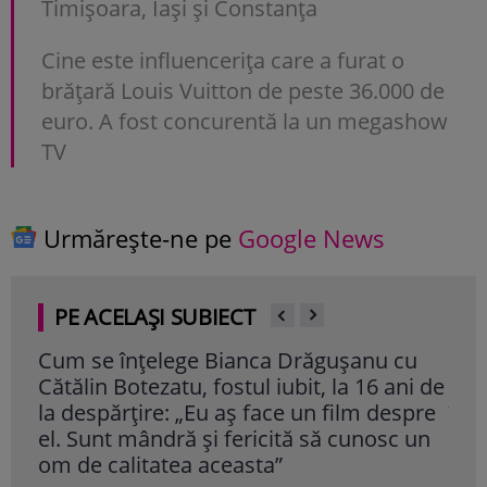
Timișoara, Iași și Constanța
Cine este influencerița care a furat o
brățară Louis Vuitton de peste 36.000 de
euro. A fost concurentă la un megashow
TV
Urmărește-ne pe
Google News
PE ACELAȘI SUBIECT
Cum se înțelege Bianca Drăgușanu cu
Mir
Cătălin Botezatu, fostul iubit, la 16 ani de
cap
la despărțire: „Eu aș face un film despre
înt
el. Sunt mândră și fericită să cunosc un
pe 
om de calitatea aceasta”
Cite