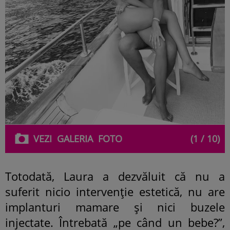
VEZI
GALERIA
FOTO
(1 / 10)
Totodată, Laura a dezvăluit că nu a
suferit nicio intervenție estetică, nu are
implanturi mamare și nici buzele
injectate. Întrebată „pe când un bebe?”,