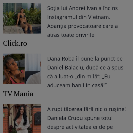
Soția lui Andrei Ivan a încins
Instagramul din Vietnam.
Apariția provocatoare care a
atras toate privirile
Click.ro
Dana Roba îl pune la punct pe
Daniel Balaciu, după ce a spus
că a luat-o „din milă”: „Eu
aduceam banii în casă!”
TV Mania
A rupt tăcerea fără nicio rușine!
Daniela Crudu spune totul
despre activitatea ei de pe