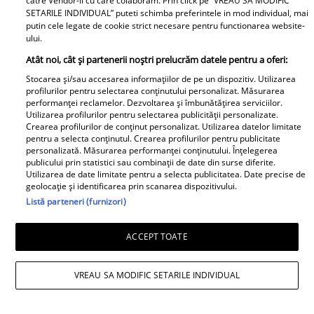
catre Vendor-ii cu care colaboram. Prin click pe “VREAU SA MODIFIC
SETARILE INDIVIDUAL” puteti schimba preferintele in mod individual, mai
putin cele legate de cookie strict necesare pentru functionarea website-
ului.
Atât noi, cât și partenerii noștri prelucrăm datele pentru a oferi:
Stocarea și/sau accesarea informațiilor de pe un dispozitiv. Utilizarea
profilurilor pentru selectarea conținutului personalizat. Măsurarea
performanței reclamelor. Dezvoltarea și îmbunătățirea serviciilor.
Utilizarea profilurilor pentru selectarea publicității personalizate.
Crearea profilurilor de conținut personalizat. Utilizarea datelor limitate
pentru a selecta conținutul. Crearea profilurilor pentru publicitate
personalizată. Măsurarea performanței conținutului. Înțelegerea
publicului prin statistici sau combinații de date din surse diferite.
Utilizarea de date limitate pentru a selecta publicitatea. Date precise de
geolocație și identificarea prin scanarea dispozitivului.
Listă parteneri (furnizori)
ACCEPT TOATE
VREAU SA MODIFIC SETARILE INDIVIDUAL