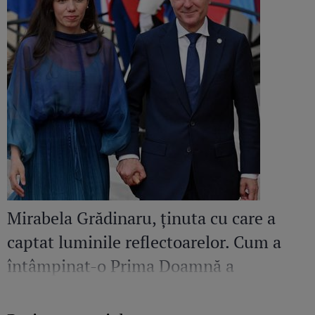
Mirabela Grădinaru, ținuta cu care a
captat luminile reflectoarelor. Cum a
întâmpinat-o Prima Doamnă a
României pe Președinta Republicii India