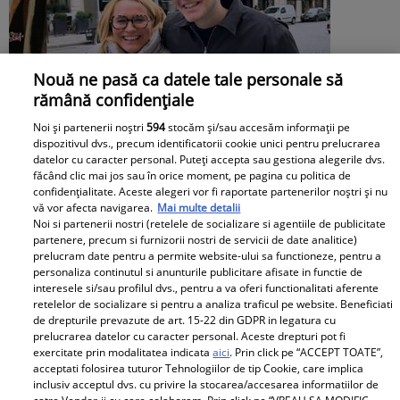
Nouă ne pasă ca datele tale personale să
rămână confidențiale
Noi și partenerii noștri
594
stocăm și/sau accesăm informații pe
dispozitivul dvs., precum identificatorii cookie unici pentru prelucrarea
datelor cu caracter personal. Puteți accepta sau gestiona alegerile dvs.
făcând clic mai jos sau în orice moment, pe pagina cu politica de
confidențialitate. Aceste alegeri vor fi raportate partenerilor noștri și nu
Andreea Esca, mesaj emoționat de ziua
vă vor afecta navigarea.
Mai multe detalii
Noi si partenerii nostri (retelele de socializare si agentiile de publicitate
fiului ei. Aris Eram a împlinit 23 de ani:
partenere, precum si furnizorii nostri de servicii de date analitice)
prelucram date pentru a permite website-ului sa functioneze, pentru a
„Te-ai transformat într-un bărbat
personaliza continutul si anunturile publicitare afisate in functie de
interesele si/sau profilul dvs., pentru a va oferi functionalitati aferente
șarmant și înțelept”
retelelor de socializare si pentru a analiza traficul pe website. Beneficiati
de drepturile prevazute de art. 15-22 din GDPR in legatura cu
prelucrarea datelor cu caracter personal. Aceste drepturi pot fi
exercitate prin modalitatea indicata
aici
. Prin click pe “ACCEPT TOATE”,
acceptati folosirea tuturor Tehnologiilor de tip Cookie, care implica
inclusiv acceptul dvs. cu privire la stocarea/accesarea informatiilor de