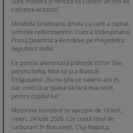
Sunt mândră și fericită să cunosc un om de
calitatea aceasta”
Mirabela Grădinaru, ținuta cu care a captat
luminile reflectoarelor. Cum a întâmpinat-o
Prima Doamnă a României pe Președinta
Republicii India
Ce pensie alimentară plătește Victor Slav
pentru Sofia, fiica lui și a Biancăi
Drăgușanu: „Eu nu știu ce salariu are el,
dar cred că ar putea să facă mai mult
pentru copilul lui”
Motorina standard se apropie de 10 lei/l,
vineri, 24 iulie 2026. Cât costă litrul de
carburant în București, Cluj-Napoca,