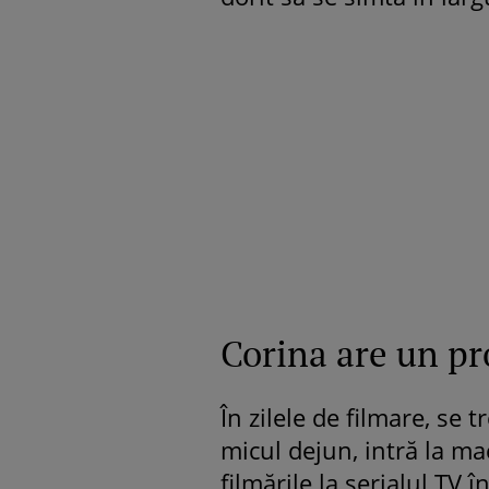
Corina are un pr
În zilele de filmare, se 
micul dejun, intră la mac
filmările la serialul TV 