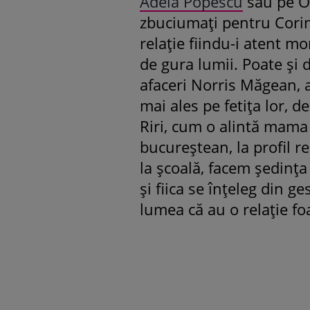
Adela Popescu
sau pe O
zbuciumați pentru Corina
relație fiindu-i atent mo
de gura lumii. Poate și 
afaceri Norris Măgean, a 
mai ales pe fetița lor, 
Riri, cum o alintă mama 
bucureștean, la profil re
la școală, facem ședința
și fiica se înțeleg din ge
lumea că au o relație fo