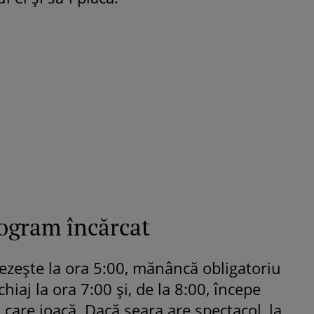
ogram încărcat
trezește la ora 5:00, mănâncă obligatoriu
hiaj la ora 7:00 și, de la 8:00, începe
în care joacă. Dacă seara are spectacol, la