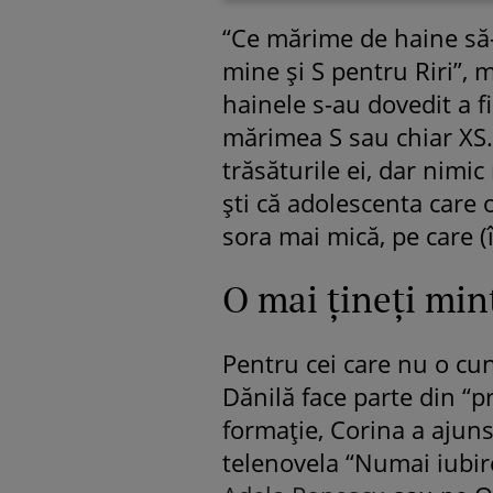
“Ce mărime de haine să-ț
mine și S pentru Riri”, m
hainele s-au dovedit a f
mărimea S sau chiar XS…
trăsăturile ei, dar nimic
ști că adolescenta care o
sora mai mică, pe care (î
O mai țineți min
Pentru cei care nu o cu
Dănilă face parte din “p
formație, Corina a ajuns
telenovela “Numai iubire