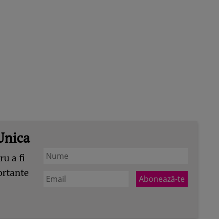
Unica
u a fi
ortante