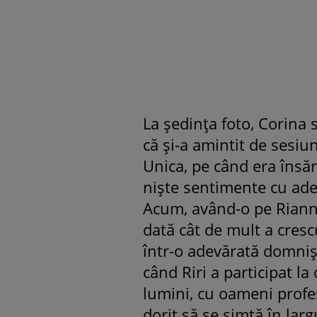
La ședința foto, Corina 
că și-a amintit de sesi
Unica, pe când era însă
niște sentimente cu ad
Acum, având-o pe Rianna
dată cât de mult a cres
într-o adevărată domniș
când Riri a participat la
lumini, cu oameni profes
dorit să se simtă în largu