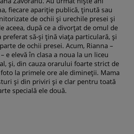
ana Zăvoranu. Au urmat niște ani
, fiecare apariție publică, ținută sau
nitorizate de ochii și urechile presei și
de aceea, după ce a divorțat de omul de
preferat să-și țină viața particulară, și
departe de ochii presei. Acum, Rianna –
– e elevă în clasa a noua la un liceu
al, și, din cauza orarului foarte strict de
 foto la primele ore ale dimineții. Mama
sturi și din priviri și e clar pentru toată
arte specială ele două.