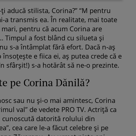
i aducă stilista, Corina?” “M pentru
i-a transmis ea. În realitate, mai toate
i mari, pentru că acum Corina are
 Timpul a fost blând cu silueta și
 nu s-a întâmplat fără efort. Dacă n-aș
ROMÂNEŞTI
VEDETE
 însoțește e fiica ei, aș putea crede că e
Fiica Iuliei Albu și a lui Mihai 
n sfârșit!) s-a hotărât să ne-o prezinte.
strălucit la banchet. Mikaela a
purtat o rochie creată de cele
te pe Corina Dănilă?
mamă și i-a împrumutat panto
Valentino: „M-am simțit ca o
prințesă”
nosc sau nu și-o mai amintesc, Corina
rimul val” de vedete PRO TV. Actriță ca
 cunoscută datorită rolului din
a”, cea care le-a făcut celebre și pe