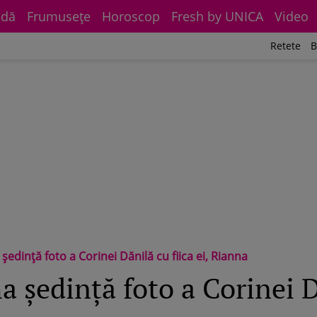
dă
Frumuseţe
Horoscop
Fresh by UNICA
Video
Retete
B
 ședință foto a Corinei Dănilă cu fiica ei, Rianna
a ședință foto a Corinei D