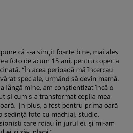
spune că s-a simțit foarte bine, mai ales
unea foto de acum 15 ani, pentru coperta
rcinată. “În acea perioadă mă încercau
evărat speciale, urmând să devin mamă.
 lângă mine, am conștientizat încă o
cut și cum s-a transformat copila mea
oară. |n plus, a fost pentru prima oară
 o ședință foto cu machiaj, studio,
ioniști care roiau în jurul ei, și mi-am
l ei și să-i placă.”