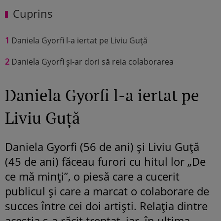
Cuprins
1
Daniela Gyorfi l-a iertat pe Liviu Guță
2
Daniela Gyorfi și-ar dori să reia colaborarea
Daniela Gyorfi l-a iertat pe
Liviu Guță
Daniela Gyorfi (56 de ani) și Liviu Guță
(45 de ani) făceau furori cu hitul lor „De
ce mă minți”, o piesă care a cucerit
publicul și care a marcat o colaborare de
succes între cei doi artiști. Relația dintre
aceștia s-a răcit treptat, iar, în ultima