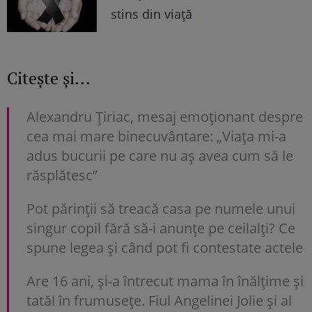
stins din viață
Citește și...
Alexandru Țiriac, mesaj emoționant despre
cea mai mare binecuvântare: „Viața mi-a
adus bucurii pe care nu aș avea cum să le
răsplătesc”
Pot părinții să treacă casa pe numele unui
singur copil fără să-i anunțe pe ceilalți? Ce
spune legea și când pot fi contestate actele
Are 16 ani, și-a întrecut mama în înălțime și
tatăl în frumusețe. Fiul Angelinei Jolie și al