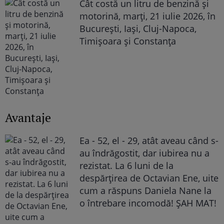
Cât costă un litru de benzină și
motorină, marți, 21 iulie 2026, în
București, Iași, Cluj-Napoca,
Timișoara și Constanța
Avantaje
Ea - 52, el - 29, atât aveau când s-
au îndrăgostit, dar iubirea nu a
rezistat. La 6 luni de la
despărțirea de Octavian Ene, uite
cum a răspuns Daniela Nane la
o întrebare incomodă! ȘAH MAT!