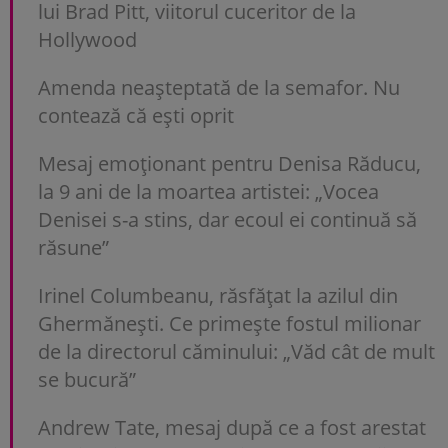
lui Brad Pitt, viitorul cuceritor de la
Hollywood
Amenda neașteptată de la semafor. Nu
contează că ești oprit
Mesaj emoționant pentru Denisa Răducu,
la 9 ani de la moartea artistei: „Vocea
Denisei s-a stins, dar ecoul ei continuă să
răsune”
Irinel Columbeanu, răsfățat la azilul din
Ghermănești. Ce primește fostul milionar
de la directorul căminului: „Văd cât de mult
se bucură”
Andrew Tate, mesaj după ce a fost arestat