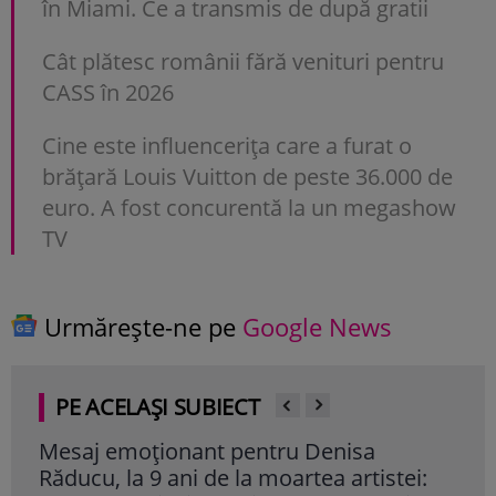
în Miami. Ce a transmis de după gratii
Cât plătesc românii fără venituri pentru
CASS în 2026
Cine este influencerița care a furat o
brățară Louis Vuitton de peste 36.000 de
euro. A fost concurentă la un megashow
TV
Urmărește-ne pe
Google News
PE ACELAȘI SUBIECT
Mesaj emoționant pentru Denisa
Iri
Răducu, la 9 ani de la moartea artistei:
Ghe