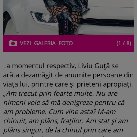
VEZI
GALERIA
FOTO
(1 / 8)
La momentul respectiv, Liviu Guță se
arăta dezamăgit de anumite persoane din
viața lui, printre care și prieteni apropiați.
„Am trecut prin foarte multe. Nu are
nimeni voie să mă denigreze pentru că
am probleme. Cum vine asta? M-am
chinuit, am plâns, fraților. Am stat și am
plâns singur, de la chinul prin care am