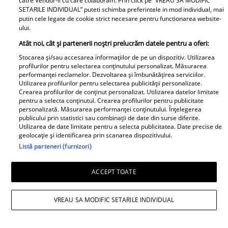
catre Vendor-ii cu care colaboram. Prin click pe “VREAU SA MODIFIC
SETARILE INDIVIDUAL” puteti schimba preferintele in mod individual, mai
Este în culmea fericirii! Vedeta a
putin cele legate de cookie strict necesare pentru functionarea website-
ului.
devenit mamă pentru a doua
Atât noi, cât și partenerii noștri prelucrăm datele pentru a oferi:
oară și a dezvăluit prima
imagine cu fiul său: „Iubirile
Stocarea și/sau accesarea informațiilor de pe un dispozitiv. Utilizarea
profilurilor pentru selectarea conținutului personalizat. Măsurarea
vieții mele” Foto
performanței reclamelor. Dezvoltarea și îmbunătățirea serviciilor.
Utilizarea profilurilor pentru selectarea publicității personalizate.
Crearea profilurilor de conținut personalizat. Utilizarea datelor limitate
A1.ro
pentru a selecta conținutul. Crearea profilurilor pentru publicitate
personalizată. Măsurarea performanței conținutului. Înțelegerea
publicului prin statistici sau combinații de date din surse diferite.
Poftiți pe la noi: Poftiți la
Utilizarea de date limitate pentru a selecta publicitatea. Date precise de
întrecere. Mirela Vaida și
geolocație și identificarea prin scanarea dispozitivului.
Adriana Trandafir, în centrul
Listă parteneri (furnizori)
atenției după provocarea lui Nea
Mărin
ACCEPT TOATE
VREAU SA MODIFIC SETARILE INDIVIDUAL