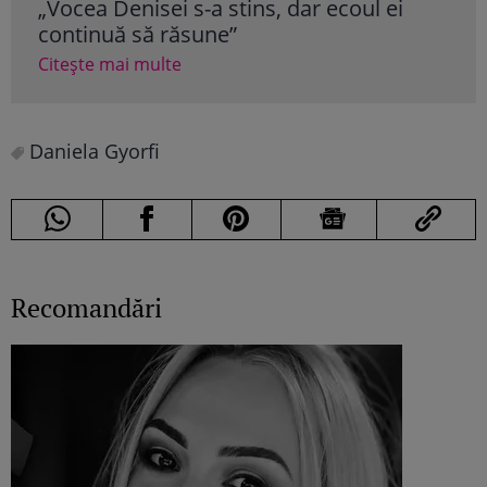
„Vocea Denisei s-a stins, dar ecoul ei
mil
continuă să răsune”
cât
Citește mai multe
Cite
Daniela Gyorfi
Recomandări