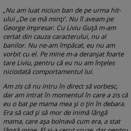
„Nu am luat niciun ban de pe urma hit-
ului „De ce mă minți’. Nu îl aveam pe
George impresar. Cu Liviu Guță m-am
certat din cauza caracterului, nu al
banilor. Nu ne-am împăcat, eu nu am
vorbit cu el. Pe mine m-a deranjat foarte
tare Liviu, pentru că eu nu am înțeles
niciodată comportamentul lui.
Am zis că nu intru în direct să vorbesc,
dar am intrat în momentul în care a zis că
eu o bat pe mama mea și o țin în debara.
Era să cad și să mor de inimă lângă
mama, care așa bolnavă cum era, a stat
lângă mine. El și-a cerut scuze, dar pentru