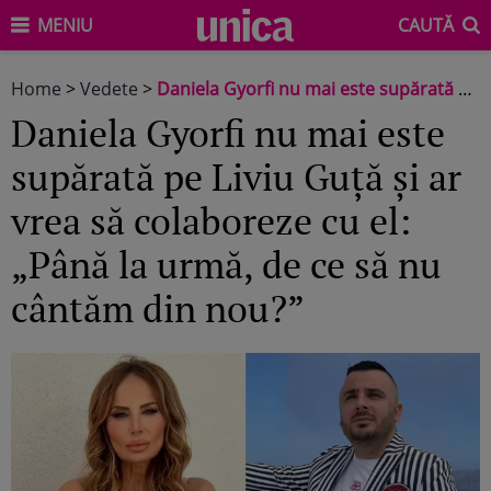
MENIU
CAUTĂ
Home
>
Vedete
>
Daniela Gyorfi nu mai este supărată pe Liviu Guță și ar vrea să colaboreze cu el: „Până la urmă, de ce să nu cântăm din nou?”
Daniela Gyorfi nu mai este
supărată pe Liviu Guță și ar
vrea să colaboreze cu el:
„Până la urmă, de ce să nu
cântăm din nou?”