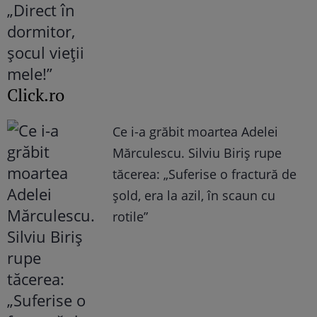
Click.ro
Ce i-a grăbit moartea Adelei
Mărculescu. Silviu Biriș rupe
tăcerea: „Suferise o fractură de
șold, era la azil, în scaun cu
rotile”