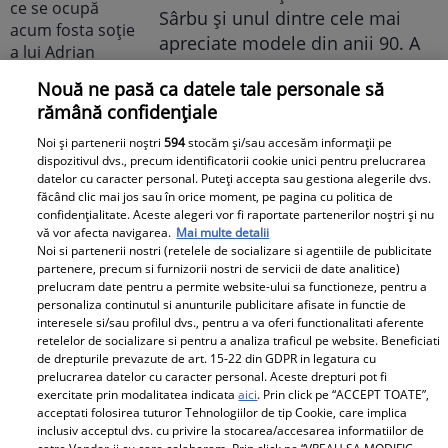
Sârbu și unul dintre cele mai
apreciate modele din anii 90. A
fost decorată recent de
Nouă ne pasă ca datele tale personale să
Ministerul Culturii din Franța.
rămână confidențiale
Foto
Noi și partenerii noștri
594
stocăm și/sau accesăm informații pe
dispozitivul dvs., precum identificatorii cookie unici pentru prelucrarea
datelor cu caracter personal. Puteți accepta sau gestiona alegerile dvs.
făcând clic mai jos sau în orice moment, pe pagina cu politica de
confidențialitate. Aceste alegeri vor fi raportate partenerilor noștri și nu
vă vor afecta navigarea.
Mai multe detalii
Noi si partenerii nostri (retelele de socializare si agentiile de publicitate
partenere, precum si furnizorii nostri de servicii de date analitice)
prelucram date pentru a permite website-ului sa functioneze, pentru a
Noi dezvăluiri despre relația
personaliza continutul si anunturile publicitare afisate in functie de
actuală dintre Andreea Popescu
interesele si/sau profilul dvs., pentru a va oferi functionalitati aferente
și Dan Alexa. Relația ei
retelelor de socializare si pentru a analiza traficul pe website. Beneficiati
de drepturile prevazute de art. 15-22 din GDPR in legatura cu
extraconjugală cu antrenorul a
prelucrarea datelor cu caracter personal. Aceste drepturi pot fi
dus la divorțul de Rareș Cojoc,
exercitate prin modalitatea indicata
aici
. Prin click pe “ACCEPT TOATE”,
acceptati folosirea tuturor Tehnologiilor de tip Cookie, care implica
însă nimeni nu se aștepta la ce
inclusiv acceptul dvs. cu privire la stocarea/accesarea informatiilor de
se întâmplă în prezent