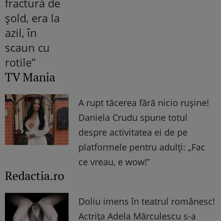
TV Mania
A rupt tăcerea fără nicio rușine!
Daniela Crudu spune totul
despre activitatea ei de pe
platformele pentru adulți: „Fac
ce vreau, e wow!”
Redactia.ro
Doliu imens în teatrul românesc!
Actrița Adela Mărculescu s-a