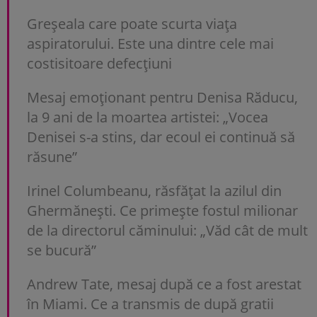
Greșeala care poate scurta viața
aspiratorului. Este una dintre cele mai
costisitoare defecțiuni
Mesaj emoționant pentru Denisa Răducu,
la 9 ani de la moartea artistei: „Vocea
Denisei s-a stins, dar ecoul ei continuă să
răsune”
Irinel Columbeanu, răsfățat la azilul din
Ghermănești. Ce primește fostul milionar
de la directorul căminului: „Văd cât de mult
se bucură”
Andrew Tate, mesaj după ce a fost arestat
în Miami. Ce a transmis de după gratii