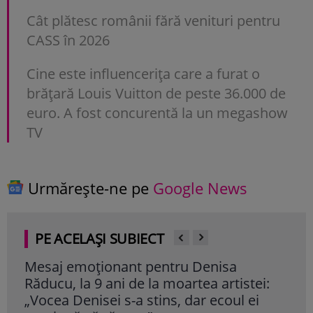
Cât plătesc românii fără venituri pentru
CASS în 2026
Cine este influencerița care a furat o
brățară Louis Vuitton de peste 36.000 de
euro. A fost concurentă la un megashow
TV
Urmărește-ne pe
Google News
PE ACELAȘI SUBIECT
Mesaj emoționant pentru Denisa
Iri
Răducu, la 9 ani de la moartea artistei:
Ghe
„Vocea Denisei s-a stins, dar ecoul ei
mil