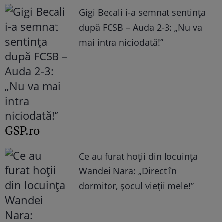
Gigi Becali i-a semnat sentința
după FCSB – Auda 2-3: „Nu va
mai intra niciodată!”
GSP.ro
Ce au furat hoții din locuința
Wandei Nara: „Direct în
dormitor, șocul vieții mele!”