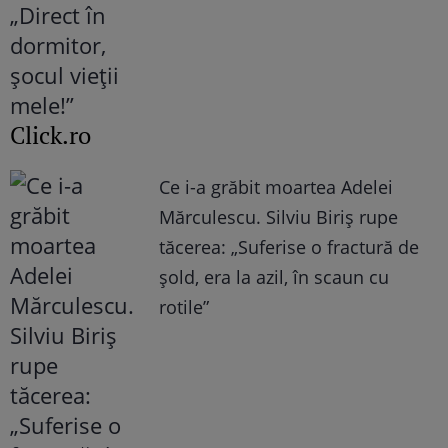
Click.ro
Ce i-a grăbit moartea Adelei
Mărculescu. Silviu Biriș rupe
tăcerea: „Suferise o fractură de
șold, era la azil, în scaun cu
rotile”