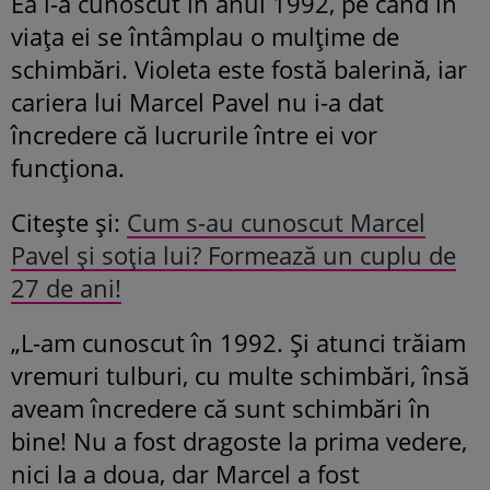
Ea l-a cunoscut în anul 1992, pe când în
viața ei se întâmplau o mulțime de
schimbări. Violeta este fostă balerină, iar
cariera lui Marcel Pavel nu i-a dat
încredere că lucrurile între ei vor
funcționa.
Citește și:
Cum s-au cunoscut Marcel
Pavel și soția lui? Formează un cuplu de
27 de ani!
„L-am cunoscut în 1992. Și atunci trăiam
vremuri tulburi, cu multe schimbări, însă
aveam încredere că sunt schimbări în
bine! Nu a fost dragoste la prima vedere,
nici la a doua, dar Marcel a fost