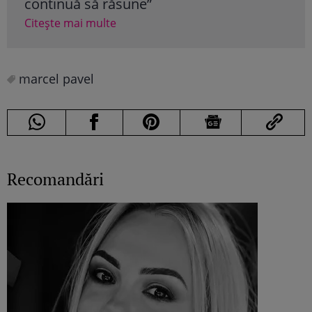
continuă să răsune”
cât
Citește mai multe
Cite
marcel pavel
Recomandări