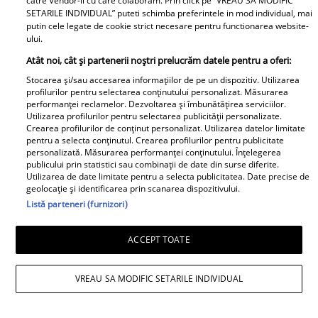
catre Vendor-ii cu care colaboram. Prin click pe “VREAU SA MODIFIC
Este în culmea fericirii! Vedeta a
SETARILE INDIVIDUAL” puteti schimba preferintele in mod individual, mai
devenit mamă pentru a doua
putin cele legate de cookie strict necesare pentru functionarea website-
ului.
oară și a dezvăluit prima
imagine cu fiul său: „Iubirile
Atât noi, cât și partenerii noștri prelucrăm datele pentru a oferi:
vieții mele” Foto
Stocarea și/sau accesarea informațiilor de pe un dispozitiv. Utilizarea
profilurilor pentru selectarea conținutului personalizat. Măsurarea
performanței reclamelor. Dezvoltarea și îmbunătățirea serviciilor.
A1.ro
Utilizarea profilurilor pentru selectarea publicității personalizate.
Crearea profilurilor de conținut personalizat. Utilizarea datelor limitate
pentru a selecta conținutul. Crearea profilurilor pentru publicitate
Poftiți pe la noi: Poftiți la
personalizată. Măsurarea performanței conținutului. Înțelegerea
publicului prin statistici sau combinații de date din surse diferite.
întrecere. Mirela Vaida și
Utilizarea de date limitate pentru a selecta publicitatea. Date precise de
Adriana Trandafir, în centrul
geolocație și identificarea prin scanarea dispozitivului.
atenției după provocarea lui Nea
Listă parteneri (furnizori)
Mărin
ACCEPT TOATE
VREAU SA MODIFIC SETARILE INDIVIDUAL