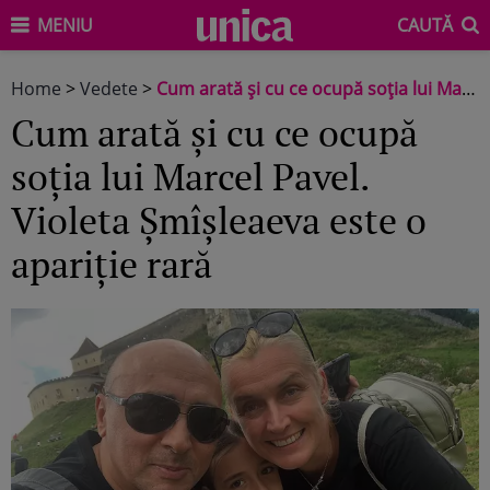
MENIU
CAUTĂ
Home
>
Vedete
>
Cum arată și cu ce ocupă soția lui Marcel Pavel. Violeta Șmîșleaeva este o apariție rară
Cum arată și cu ce ocupă
soția lui Marcel Pavel.
Violeta Șmîșleaeva este o
apariție rară