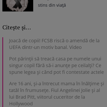
stins din viață
Citește și...
Joacă de copii! FCSB riscă o amendă de la
UEFA dintr-un motiv banal. Video
Pot părinții să treacă casa pe numele unui
singur copil fără să-i anunțe pe ceilalți? Ce
spune legea și când pot fi contestate actele
Are 16 ani, și-a întrecut mama în înălțime și
tatăl în frumusețe. Fiul Angelinei Jolie și al
lui Brad Pitt, viitorul cuceritor de la
Hollywood