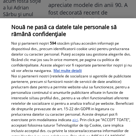
apreciate modele din anii 90. A
fost decorată recent de
Ministerul Culturii din Franța.
Nouă ne pasă ca datele tale personale să
Foto
rămână confidențiale
Noi și partenerii noștri
594
stocăm și/sau accesăm informații pe
dispozitivul dvs., precum identificatorii cookie unici pentru prelucrarea
datelor cu caracter personal. Puteți accepta sau gestiona alegerile dvs.
făcând clic mai jos sau în orice moment, pe pagina cu politica de
confidențialitate. Aceste alegeri vor fi raportate partenerilor noștri și nu
vă vor afecta navigarea.
Mai multe detalii
Noi si partenerii nostri (retelele de socializare si agentiile de publicitate
Noi dezvăluiri despre relația
partenere, precum si furnizorii nostri de servicii de date analitice)
prelucram date pentru a permite website-ului sa functioneze, pentru a
actuală dintre Andreea Popescu
personaliza continutul si anunturile publicitare afisate in functie de
și Dan Alexa. Relația ei
interesele si/sau profilul dvs., pentru a va oferi functionalitati aferente
extraconjugală cu antrenorul a
retelelor de socializare si pentru a analiza traficul pe website. Beneficiati
de drepturile prevazute de art. 15-22 din GDPR in legatura cu
dus la divorțul de Rareș Cojoc,
prelucrarea datelor cu caracter personal. Aceste drepturi pot fi
însă nimeni nu se aștepta la ce
exercitate prin modalitatea indicata
aici
. Prin click pe “ACCEPT TOATE”,
se întâmplă în prezent
acceptati folosirea tuturor Tehnologiilor de tip Cookie, care implica
inclusiv acceptul dvs. cu privire la stocarea/accesarea informatiilor de