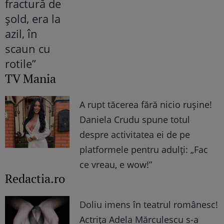
TV Mania
A rupt tăcerea fără nicio rușine!
Daniela Crudu spune totul
despre activitatea ei de pe
platformele pentru adulți: „Fac
ce vreau, e wow!”
Redactia.ro
Doliu imens în teatrul românesc!
Actrița Adela Mărculescu s-a