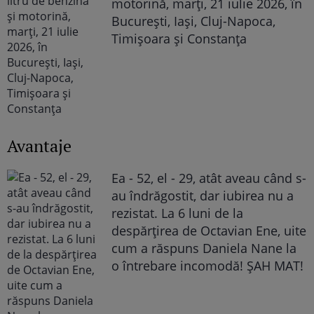
motorină, marți, 21 iulie 2026, în
București, Iași, Cluj-Napoca,
Timișoara și Constanța
Avantaje
Ea - 52, el - 29, atât aveau când s-
au îndrăgostit, dar iubirea nu a
rezistat. La 6 luni de la
despărțirea de Octavian Ene, uite
cum a răspuns Daniela Nane la
o întrebare incomodă! ȘAH MAT!