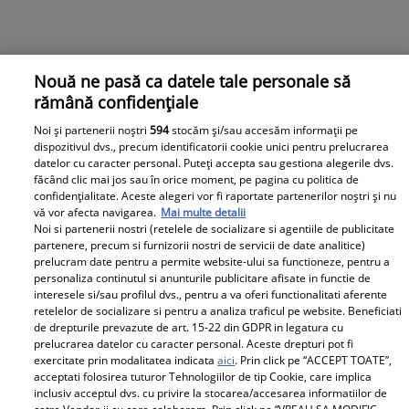
Nouă ne pasă ca datele tale personale să
rămână confidențiale
Noi și partenerii noștri
594
stocăm și/sau accesăm informații pe
dispozitivul dvs., precum identificatorii cookie unici pentru prelucrarea
datelor cu caracter personal. Puteți accepta sau gestiona alegerile dvs.
făcând clic mai jos sau în orice moment, pe pagina cu politica de
confidențialitate. Aceste alegeri vor fi raportate partenerilor noștri și nu
vă vor afecta navigarea.
Mai multe detalii
Noi si partenerii nostri (retelele de socializare si agentiile de publicitate
partenere, precum si furnizorii nostri de servicii de date analitice)
prelucram date pentru a permite website-ului sa functioneze, pentru a
personaliza continutul si anunturile publicitare afisate in functie de
interesele si/sau profilul dvs., pentru a va oferi functionalitati aferente
Observator News
retelelor de socializare si pentru a analiza traficul pe website. Beneficiati
de drepturile prevazute de art. 15-22 din GDPR in legatura cu
prelucrarea datelor cu caracter personal. Aceste drepturi pot fi
Dronă doborâtă în premieră
exercitate prin modalitatea indicata
aici
. Prin click pe “ACCEPT TOATE”,
deasupra României. A fost lovită
acceptati folosirea tuturor Tehnologiilor de tip Cookie, care implica
inclusiv acceptul dvs. cu privire la stocarea/accesarea informatiilor de
de racheta unui F-16 al Forţelor