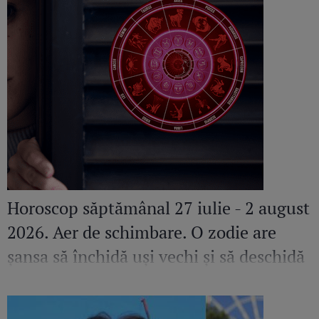
Horoscop săptămânal 27 iulie - 2 august
2026. Aer de schimbare. O zodie are
șansa să închidă uși vechi și să deschidă
altele pline de promisiuni