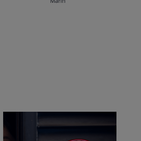
Mărin