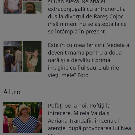
și Dan Alexa. Relația ei
extraconjugală cu antrenorul a
dus la divorțul de Rareș Cojoc,
însă nimeni nu se aștepta la ce
se întâmplă în prezent
Este în culmea fericirii! Vedeta a
devenit mamă pentru a doua
oară și a dezvăluit prima
imagine cu fiul său: „Iubirile
vieții mele” Foto
A1.ro
Poftiți pe la noi: Poftiți la
întrecere. Mirela Vaida și
Adriana Trandafir, în centrul
atenției după provocarea lui Nea