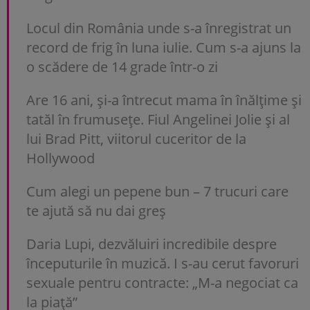
Locul din România unde s-a înregistrat un
record de frig în luna iulie. Cum s-a ajuns la
o scădere de 14 grade într-o zi
Are 16 ani, și-a întrecut mama în înălțime și
tatăl în frumusețe. Fiul Angelinei Jolie și al
lui Brad Pitt, viitorul cuceritor de la
Hollywood
Cum alegi un pepene bun – 7 trucuri care
te ajută să nu dai greș
Daria Lupi, dezvăluiri incredibile despre
începuturile în muzică. I s-au cerut favoruri
sexuale pentru contracte: „M-a negociat ca
la piață”