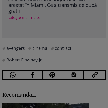
arestat în Miami. Ce a transmis de după
Nadi
gratii
„Ni
aca
Citește mai multe
Cite
avengers
cinema
contract
Robert Downey Jr
Recomandări