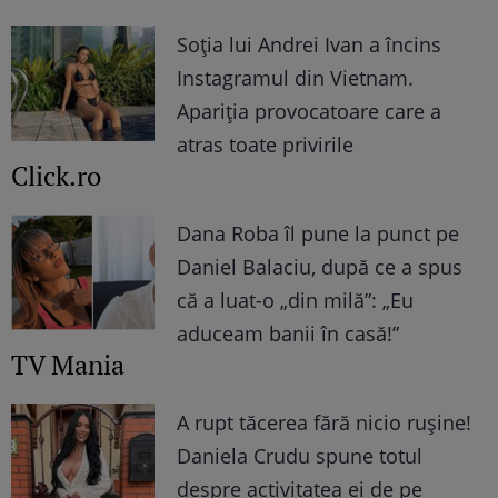
Soția lui Andrei Ivan a încins
Instagramul din Vietnam.
Apariția provocatoare care a
atras toate privirile
Click.ro
Dana Roba îl pune la punct pe
Daniel Balaciu, după ce a spus
că a luat-o „din milă”: „Eu
aduceam banii în casă!”
TV Mania
A rupt tăcerea fără nicio rușine!
Daniela Crudu spune totul
despre activitatea ei de pe