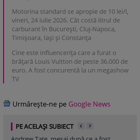
Motorina standard se apropie de 10 lei/l,
vineri, 24 iulie 2026. Cât costă litrul de
carburant în București, Cluj-Napoca,
Timișoara, Iași și Constanța
Cine este influencerița care a furat o
brățară Louis Vuitton de peste 36.000 de
euro. A fost concurentă la un megashow
TV
Urmărește-ne pe
Google News
PE ACELAȘI SUBIECT
Andrew Tate, mesaj după ce a fost
Mar