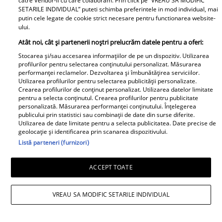
catre Vendor-ii cu care colaboram. Prin click pe “VREAU SA MODIFIC
Aeriene Române
SETARILE INDIVIDUAL” puteti schimba preferintele in mod individual, mai
putin cele legate de cookie strict necesare pentru functionarea website-
ului.
Atât noi, cât și partenerii noștri prelucrăm datele pentru a oferi:
Stocarea și/sau accesarea informațiilor de pe un dispozitiv. Utilizarea
profilurilor pentru selectarea conținutului personalizat. Măsurarea
performanței reclamelor. Dezvoltarea și îmbunătățirea serviciilor.
Libertatea pentru Femei
Utilizarea profilurilor pentru selectarea publicității personalizate.
Crearea profilurilor de conținut personalizat. Utilizarea datelor limitate
pentru a selecta conținutul. Crearea profilurilor pentru publicitate
personalizată. Măsurarea performanței conținutului. Înțelegerea
publicului prin statistici sau combinații de date din surse diferite.
Utilizarea de date limitate pentru a selecta publicitatea. Date precise de
geolocație și identificarea prin scanarea dispozitivului.
Listă parteneri (furnizori)
Bona Irinei
ACCEPT TOATE
Columbeanu spune
Ca la Bollywood! Cum s-
pentru prima dată ce a
VREAU SA MODIFIC SETARILE INDIVIDUAL
a îmbrăcat Prima
trăit în vila de la
Doamnă a României la
Izvorani. Ce nu s-a văzut