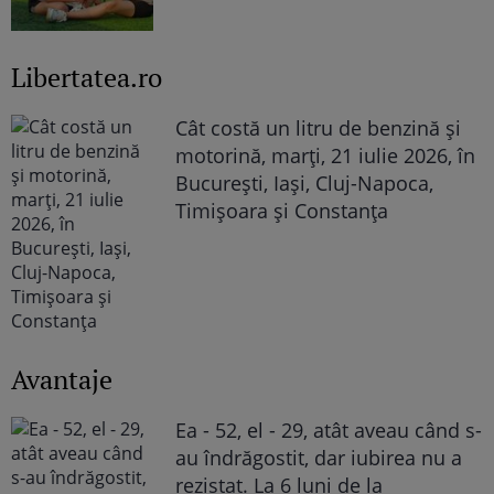
Libertatea.ro
Cât costă un litru de benzină și
motorină, marți, 21 iulie 2026, în
București, Iași, Cluj-Napoca,
Timișoara și Constanța
Avantaje
Ea - 52, el - 29, atât aveau când s-
au îndrăgostit, dar iubirea nu a
rezistat. La 6 luni de la