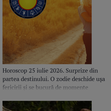
Horoscop 25 iulie 2026. Surprize din
partea destinului. O zodie deschide ușa
fericirii și se bucură de momente
speciale