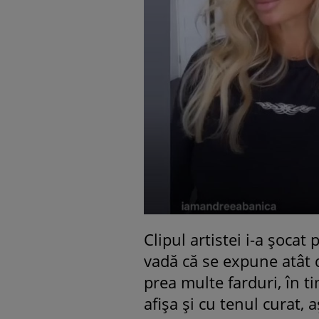
Clipul artistei i-a șocat
vadă că se expune atât d
prea multe farduri, în ti
afișa și cu tenul curat,