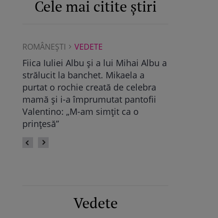
Cele mai citite știri
ROMÂNEŞTI
VEDETE
ROMÂNEŞTI
Albu a
Maya Castellano, show cu trupa de
Ce a găsit D
dans. Cum și-a surprins Antonia
Pop, viitoare
bra
fiica: „Atât de mândră”
vechile relaț
fii
fie calmă” /
Vedete