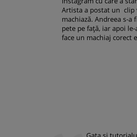
Instagram cu care a stâr
Artista a postat un clip 
machiază. Andreea s-a fi
pete pe față, iar apoi 
face un machiaj corect 
Gata și tutorialu