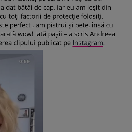
a dat bătăi de cap, iar eu am ieșit din
cu toți factorii de protecție folosiți.
e perfect , am pistrui și pete, însă cu
rată wow! Iată pașii – a scris Andreea
erea clipului publicat pe
Instagram
.