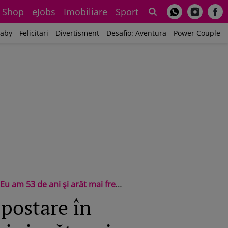
Shop
eJobs
Imobiliare
Sport
Sh
aby
Felicitari
Divertisment
Desafio: Aventura
Power Couple
am 53 de ani și arăt mai fresh!”
 postare în