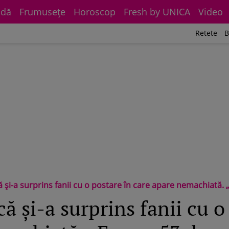
dă
Frumuseţe
Horoscop
Fresh by UNICA
Video
Retete
B
și-a surprins fanii cu o postare în care apare nemachiată. „Eu 
 și-a surprins fanii cu o