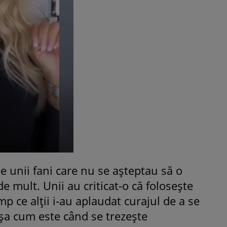
 pe unii fani care nu se așteptau să o
e mult. Unii au criticat-o că folosește
mp ce alții i-au aplaudat curajul de a se
 așa cum este când se trezește