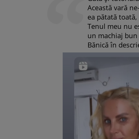
Această vară ne-
ea pătată toată, 
Tenul meu nu est
un machiaj bun a
Bănică în descri