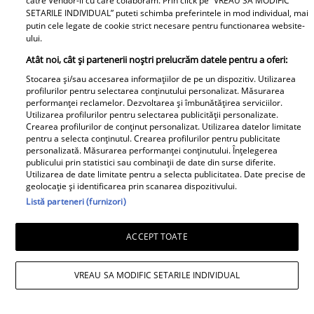
catre Vendor-ii cu care colaboram. Prin click pe “VREAU SA MODIFIC
SETARILE INDIVIDUAL” puteti schimba preferintele in mod individual, mai
putin cele legate de cookie strict necesare pentru functionarea website-
ului.
Noi dezvăluiri despre relația
Atât noi, cât și partenerii noștri prelucrăm datele pentru a oferi:
actuală dintre Andreea Popescu
Stocarea și/sau accesarea informațiilor de pe un dispozitiv. Utilizarea
și Dan Alexa. Relația ei
profilurilor pentru selectarea conținutului personalizat. Măsurarea
performanței reclamelor. Dezvoltarea și îmbunătățirea serviciilor.
extraconjugală cu antrenorul a
Utilizarea profilurilor pentru selectarea publicității personalizate.
dus la divorțul de Rareș Cojoc,
Crearea profilurilor de conținut personalizat. Utilizarea datelor limitate
pentru a selecta conținutul. Crearea profilurilor pentru publicitate
însă nimeni nu se aștepta la ce
personalizată. Măsurarea performanței conținutului. Înțelegerea
se întâmplă în prezent
publicului prin statistici sau combinații de date din surse diferite.
Utilizarea de date limitate pentru a selecta publicitatea. Date precise de
geolocație și identificarea prin scanarea dispozitivului.
Este în culmea fericirii! Vedeta a
Listă parteneri (furnizori)
devenit mamă pentru a doua
oară și a dezvăluit prima
ACCEPT TOATE
imagine cu fiul său: „Iubirile
vieții mele” Foto
VREAU SA MODIFIC SETARILE INDIVIDUAL
A1.ro