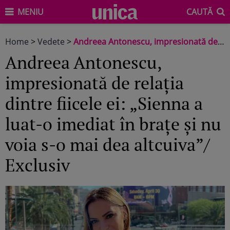
MENIU
CAUTĂ
Home
>
Vedete
>
Andreea Antonescu, impresionată de relația dintre fiicele ei: „Sienna a luat-o imediat în brațe și nu voia s-o mai dea altcuiva”/ Exclusiv
Andreea Antonescu,
impresionată de relația
dintre fiicele ei: „Sienna a
luat-o imediat în brațe și nu
voia s-o mai dea altcuiva”/
Exclusiv