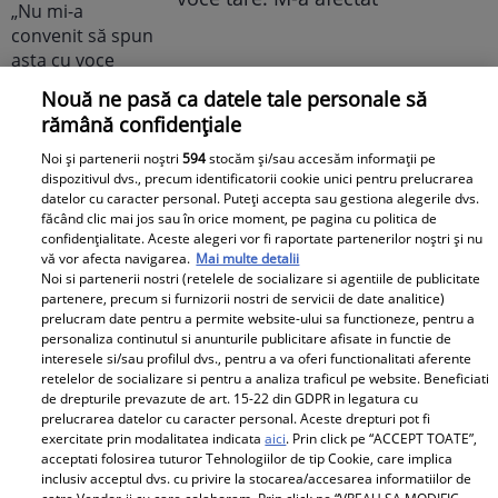
Nouă ne pasă ca datele tale personale să
rămână confidențiale
Elle
Noi și partenerii noștri
594
stocăm și/sau accesăm informații pe
dispozitivul dvs., precum identificatorii cookie unici pentru prelucrarea
O mai ții minte pe Janine Sârbu?
datelor cu caracter personal. Puteți accepta sau gestiona alegerile dvs.
făcând clic mai jos sau în orice moment, pe pagina cu politica de
Cum arată și cu ce se ocupă
confidențialitate. Aceste alegeri vor fi raportate partenerilor noștri și nu
acum fosta soție a lui Adrian
vă vor afecta navigarea.
Mai multe detalii
Sârbu și unul dintre cele mai
Noi si partenerii nostri (retelele de socializare si agentiile de publicitate
partenere, precum si furnizorii nostri de servicii de date analitice)
apreciate modele din anii 90. A
prelucram date pentru a permite website-ului sa functioneze, pentru a
fost decorată recent de
personaliza continutul si anunturile publicitare afisate in functie de
Ministerul Culturii din Franța.
interesele si/sau profilul dvs., pentru a va oferi functionalitati aferente
retelelor de socializare si pentru a analiza traficul pe website. Beneficiati
Foto
de drepturile prevazute de art. 15-22 din GDPR in legatura cu
prelucrarea datelor cu caracter personal. Aceste drepturi pot fi
exercitate prin modalitatea indicata
aici
. Prin click pe “ACCEPT TOATE”,
acceptati folosirea tuturor Tehnologiilor de tip Cookie, care implica
inclusiv acceptul dvs. cu privire la stocarea/accesarea informatiilor de