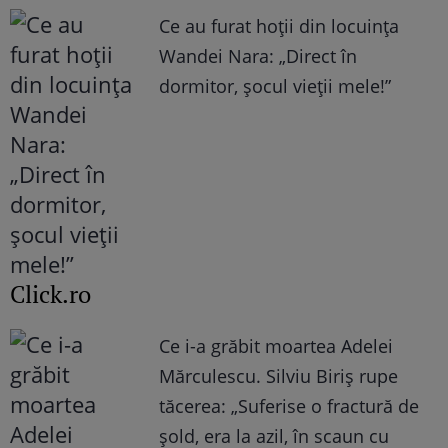
Ce au furat hoții din locuința
Wandei Nara: „Direct în
dormitor, șocul vieții mele!”
Click.ro
Ce i-a grăbit moartea Adelei
Mărculescu. Silviu Biriș rupe
tăcerea: „Suferise o fractură de
șold, era la azil, în scaun cu