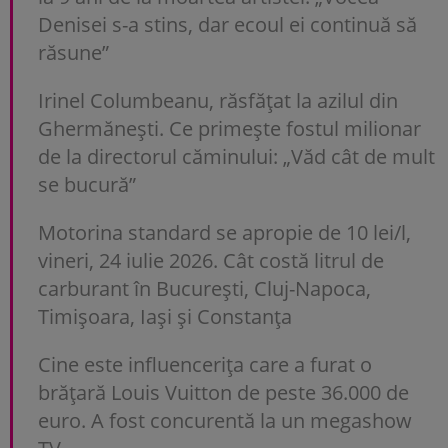
Denisei s-a stins, dar ecoul ei continuă să
răsune”
Irinel Columbeanu, răsfățat la azilul din
Ghermănești. Ce primește fostul milionar
de la directorul căminului: „Văd cât de mult
se bucură”
Motorina standard se apropie de 10 lei/l,
vineri, 24 iulie 2026. Cât costă litrul de
carburant în București, Cluj-Napoca,
Timișoara, Iași și Constanța
Cine este influencerița care a furat o
brățară Louis Vuitton de peste 36.000 de
euro. A fost concurentă la un megashow