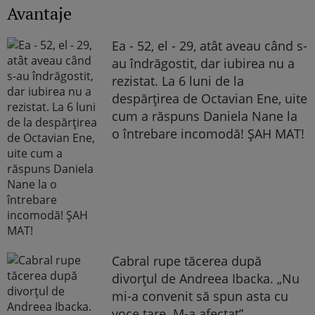
Avantaje
Ea - 52, el - 29, atât aveau când s-
au îndrăgostit, dar iubirea nu a
rezistat. La 6 luni de la
despărțirea de Octavian Ene, uite
cum a răspuns Daniela Nane la
o întrebare incomodă! ȘAH MAT!
Cabral rupe tăcerea după
divorțul de Andreea Ibacka. „Nu
mi-a convenit să spun asta cu
voce tare. M-a afectat”