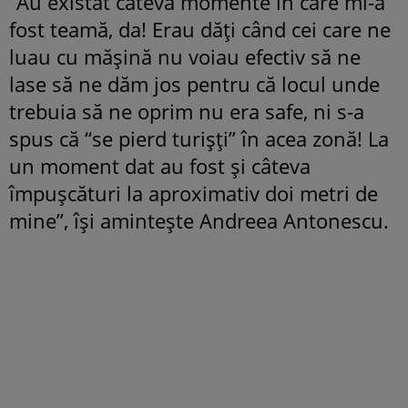
“Au existat câteva momente în care mi-a
fost teamă, da! Erau dăți când cei care ne
luau cu mășină nu voiau efectiv să ne
lase să ne dăm jos pentru că locul unde
trebuia să ne oprim nu era safe, ni s-a
spus că “se pierd turișți” în acea zonă! La
un moment dat au fost și câteva
împușcături la aproximativ doi metri de
mine”, își amintește Andreea Antonescu.