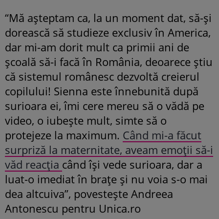
“Mă așteptam ca, la un moment dat, să-și
dorească să studieze exclusiv în America,
dar mi-am dorit mult ca primii ani de
școală să-i facă în România, deoarece știu
că sistemul românesc dezvoltă creierul
copilului! Sienna este înnebunită după
surioara ei, îmi cere mereu să o vădă pe
video, o iubește mult, simte să o
protejeze la maximum.
Când mi-a făcut
surpriză la maternitate, aveam emoții să-i
văd reacția
când își vede surioara, dar a
luat-o imediat în brațe și nu voia s-o mai
dea altcuiva”, povestește Andreea
Antonescu pentru Unica.ro