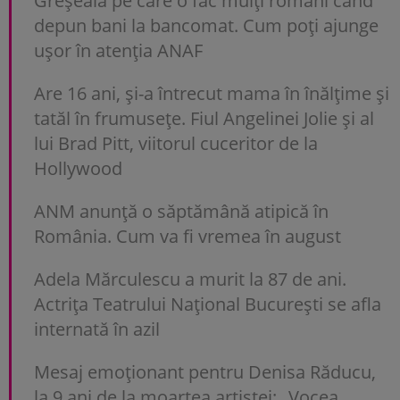
Greșeala pe care o fac mulți români când
depun bani la bancomat. Cum poți ajunge
uşor în atenția ANAF
Are 16 ani, și-a întrecut mama în înălțime și
tatăl în frumusețe. Fiul Angelinei Jolie și al
lui Brad Pitt, viitorul cuceritor de la
Hollywood
ANM anunță o săptămână atipică în
România. Cum va fi vremea în august
Adela Mărculescu a murit la 87 de ani.
Actrița Teatrului Național București se afla
internată în azil
Mesaj emoționant pentru Denisa Răducu,
la 9 ani de la moartea artistei: „Vocea