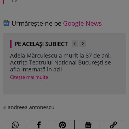
TV
Urmărește-ne pe
Google News
PE ACELAȘI SUBIECT
Adela Mărculescu a murit la 87 de ani.
Mes
Actrița Teatrului Național București se
Răd
afla internată în azil
„Vo
con
Citește mai multe
Cite
andreea antonescu