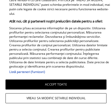
catre Vendor-ii cu care colaboram. Prin click pe “VREAU SA MODIFIC
"Am muncit 31 de ani degeaba".
SETARILE INDIVIDUAL” puteti schimba preferintele in mod individual, mai
putin cele legate de cookie strict necesare pentru functionarea website-
Sorin, prins în capcana banilor
ului.
rapizi: A rămas fără casă pentru
Atât noi, cât și partenerii noștri prelucrăm datele pentru a oferi:
35.000 de lei
Stocarea și/sau accesarea informațiilor de pe un dispozitiv. Utilizarea
profilurilor pentru selectarea conținutului personalizat. Măsurarea
performanței reclamelor. Dezvoltarea și îmbunătățirea serviciilor.
Utilizarea profilurilor pentru selectarea publicității personalizate.
Crearea profilurilor de conținut personalizat. Utilizarea datelor limitate
Libertatea pentru Femei
pentru a selecta conținutul. Crearea profilurilor pentru publicitate
personalizată. Măsurarea performanței conținutului. Înțelegerea
publicului prin statistici sau combinații de date din surse diferite.
Utilizarea de date limitate pentru a selecta publicitatea. Date precise de
geolocație și identificarea prin scanarea dispozitivului.
Listă parteneri (furnizori)
ACCEPT TOATE
Bona Irinei
VREAU SA MODIFIC SETARILE INDIVIDUAL
Columbeanu spune
Ca la Bollywood! Cum s-
pentru prima dată ce a
a îmbrăcat Prima