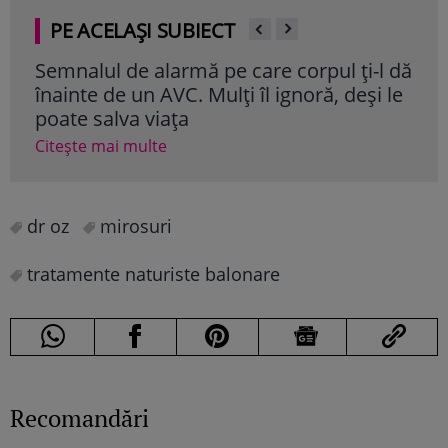
PE ACELAȘI SUBIECT
Semnalul de alarmă pe care corpul ți-l dă
Ali
înainte de un AVC. Mulți îl ignoră, deși le
cole
poate salva viața
cli
Citește mai multe
Cite
dr oz
mirosuri
tratamente naturiste balonare
Recomandări