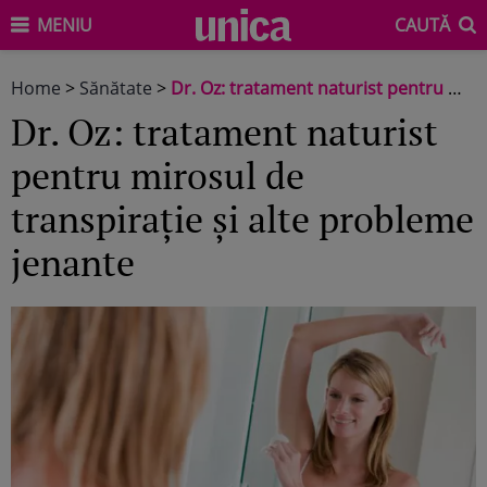
MENIU
CAUTĂ
Home
>
Sănătate
>
Dr. Oz: tratament naturist pentru mirosul de transpiraţie şi alte probleme jenante
Dr. Oz: tratament naturist
pentru mirosul de
transpiraţie şi alte probleme
jenante