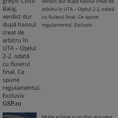
verdict dur după haosul creat de
arbitru în UTA – Oțelul 2-2, odată
cu fluierul final. Ce spune
regulamentul. Exclusiv
GSP.ro
Multe echipe și-ar dori așa ceva