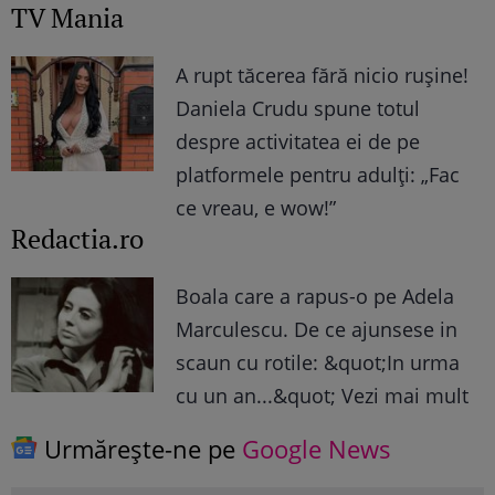
TV Mania
A rupt tăcerea fără nicio rușine!
Daniela Crudu spune totul
despre activitatea ei de pe
platformele pentru adulți: „Fac
ce vreau, e wow!”
Redactia.ro
Boala care a rapus-o pe Adela
Marculescu. De ce ajunsese in
scaun cu rotile: &quot;In urma
cu un an...&quot; Vezi mai mult
Urmărește-ne pe
Google News