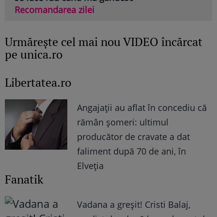
Recomandarea zilei
Urmăreşte cel mai nou VIDEO încărcat
pe unica.ro
Libertatea.ro
Angajații au aflat în concediu că
rămân șomeri: ultimul
producător de cravate a dat
faliment după 70 de ani, în
Elveția
Fanatik
Vadana a greșit! Cristi Balaj,