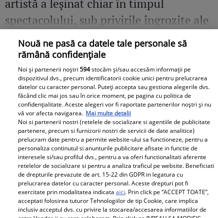
artistă a leșinat chiar în timpul
spectacolului, sub privirile îngrozite ale
Mirelei Vaida
Nouă ne pasă ca datele tale personale să
rămână confidențiale
Noi și partenerii noștri
594
stocăm și/sau accesăm informații pe
dispozitivul dvs., precum identificatorii cookie unici pentru prelucrarea
datelor cu caracter personal. Puteți accepta sau gestiona alegerile dvs.
făcând clic mai jos sau în orice moment, pe pagina cu politica de
confidențialitate. Aceste alegeri vor fi raportate partenerilor noștri și nu
vă vor afecta navigarea.
Mai multe detalii
Noi si partenerii nostri (retelele de socializare si agentiile de publicitate
partenere, precum si furnizorii nostri de servicii de date analitice)
prelucram date pentru a permite website-ului sa functioneze, pentru a
personaliza continutul si anunturile publicitare afisate in functie de
interesele si/sau profilul dvs., pentru a va oferi functionalitati aferente
retelelor de socializare si pentru a analiza traficul pe website. Beneficiati
de drepturile prevazute de art. 15-22 din GDPR in legatura cu
prelucrarea datelor cu caracter personal. Aceste drepturi pot fi
exercitate prin modalitatea indicata
aici
. Prin click pe “ACCEPT TOATE”,
Observator News
acceptati folosirea tuturor Tehnologiilor de tip Cookie, care implica
inclusiv acceptul dvs. cu privire la stocarea/accesarea informatiilor de