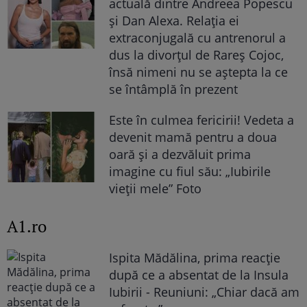
actuală dintre Andreea Popescu
și Dan Alexa. Relația ei
extraconjugală cu antrenorul a
dus la divorțul de Rareș Cojoc,
însă nimeni nu se aștepta la ce
se întâmplă în prezent
Este în culmea fericirii! Vedeta a
devenit mamă pentru a doua
oară și a dezvăluit prima
imagine cu fiul său: „Iubirile
vieții mele” Foto
A1.ro
Ispita Mădălina, prima reacție
după ce a absentat de la Insula
Iubirii - Reuniuni: „Chiar dacă am