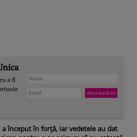
Unica
u a fi
ortante
 început în forță, iar vedetele au dat