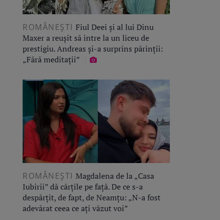
ROMÂNEŞTI
Fiul Deei și al lui Dinu
Maxer a reușit să intre la un liceu de
prestigiu. Andreas și-a surprins părinții:
„Fără meditații”
ROMÂNEŞTI
Magdalena de la „Casa
Iubirii” dă cărțile pe față. De ce s-a
despărțit, de fapt, de Neamțu: „N-a fost
adevărat ceea ce ați văzut voi”