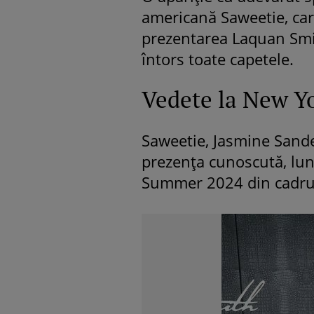
americană Saweetie, care
prezentarea Laquan Smit
întors toate capetele.
Vedete la New Y
Saweetie, Jasmine Sander
prezența cunoscută, lun
Summer 2024 din cadru