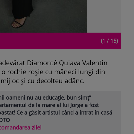
(1 / 15)
 adevărat Diamonté Quiava Valentin
u o rochie roșie cu mâneci lungi din
 mijloc și cu decolteu adânc.
nii oameni nu au educație, bun simț”
rtamentul de la mare al lui Jorge a fost
astat! Ce a găsit artistul când a intrat în casă
FOTO
comandarea zilei