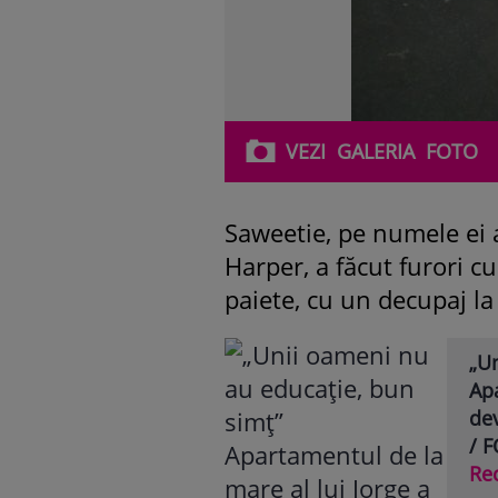
VEZI
GALERIA
FOTO
Saweetie, pe numele ei
Harper, a făcut furori c
paiete, cu un decupaj la
„U
Apa
dev
/ 
Re