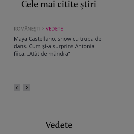
Cele mai citite știri
ROMÂNEŞTI
VEDETE
ROMÂNEŞTI
Albu a
Maya Castellano, show cu trupa de
Ce a găsit D
dans. Cum și-a surprins Antonia
Pop, viitoare
bra
fiica: „Atât de mândră”
vechile relaț
fii
fie calmă” /
Vedete