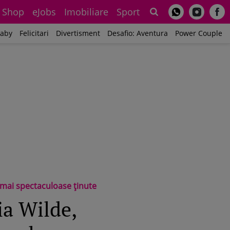
Shop
eJobs
Imobiliare
Sport
Sh
aby
Felicitari
Divertisment
Desafio: Aventura
Power Couple
e mai spectaculoase ținute
ia Wilde,