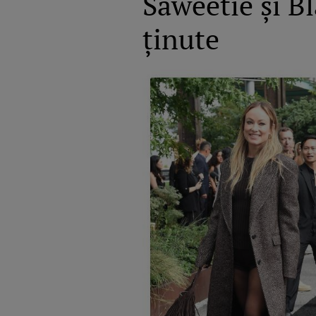
Saweetie și Bl
ținute