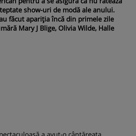
rican pentru a se asigura că nu ratează
șteptate show-uri de modă ale anului.
-au făcut apariția încă din primele zile
ără Mary J Blige, Olivia Wilde, Halle
ROMÂNEŞTI
VEDETE
Fiica Iuliei Albu și a lui Mihai 
strălucit la banchet. Mikaela a
purtat o rochie creată de cele
mamă și i-a împrumutat panto
Valentino: „M-am simțit ca o
prințesă”
spectaculoasă a avut-o cântăreața