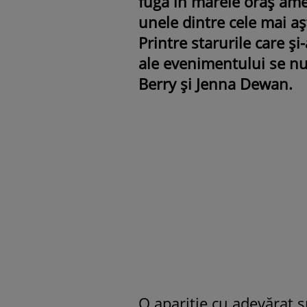
fuga în marele oraș ame
unele dintre cele mai a
Printre starurile care și
ale evenimentului se num
Berry și Jenna Dewan.
O apariție cu adevărat 