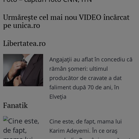
Urmăreşte cel mai nou VIDEO încărcat
pe unica.ro
Libertatea.ro
Angajații au aflat în concediu că
rămân șomeri: ultimul
producător de cravate a dat
faliment după 70 de ani, în
Elveția
Fanatik
Cine este, de fapt, mama lui
Karim Adeyemi. În ce oraș