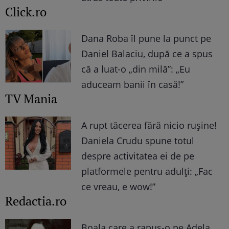
Click.ro
Dana Roba îl pune la punct pe
Daniel Balaciu, după ce a spus
că a luat-o „din milă”: „Eu
aduceam banii în casă!”
TV Mania
A rupt tăcerea fără nicio rușine!
Daniela Crudu spune totul
despre activitatea ei de pe
platformele pentru adulți: „Fac
ce vreau, e wow!”
Redactia.ro
Boala care a rapus-o pe Adela