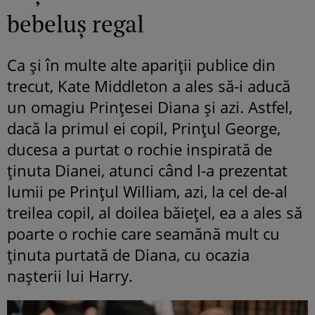
bebeluș regal
Ca și în multe alte apariții publice din
trecut, Kate Middleton a ales să-i aducă
un omagiu Prințesei Diana și azi. Astfel,
dacă la primul ei copil, Prințul George,
ducesa a purtat o rochie inspirată de
ținuta Dianei, atunci când l-a prezentat
lumii pe Prințul William, azi, la cel de-al
treilea copil, al doilea băiețel, ea a ales să
poarte o rochie care seamănă mult cu
ținuta purtată de Diana, cu ocazia
nașterii lui Harry.