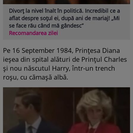
Divorț la nivel înalt în politică. Incredibil ce a
aflat despre soțul ei, după ani de mariaj! „Mi
se face rău când mă gândesc”
Recomandarea zilei
Pe 16 September 1984, Prințesa Diana
ieșea din spital alături de Prințul Charles
și nou născutul Harry, într-un trench
roșu, cu cămașă albă.