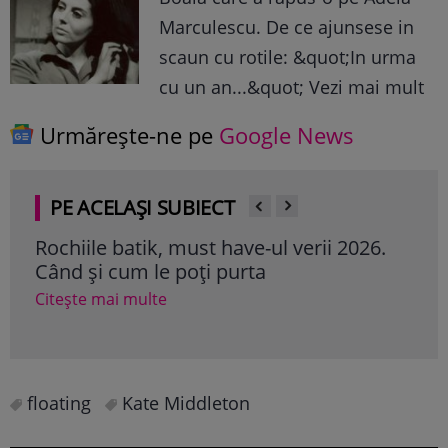
Marculescu. De ce ajunsese in
scaun cu rotile: &quot;In urma
cu un an...&quot; Vezi mai mult
Urmărește-ne pe
Google News
PE ACELAȘI SUBIECT
batik, must have-ul verii 2026.
Cum să porţi pant
um le poți purta
pentru combinaţi
i multe
Citește mai multe
floating
Kate Middleton