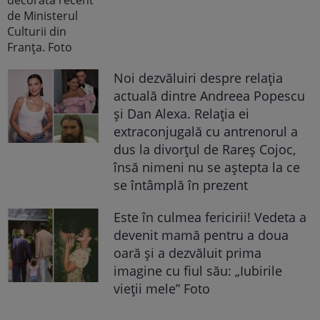
Noi dezvăluiri despre relația
actuală dintre Andreea Popescu
și Dan Alexa. Relația ei
extraconjugală cu antrenorul a
dus la divorțul de Rareș Cojoc,
însă nimeni nu se aștepta la ce
se întâmplă în prezent
Este în culmea fericirii! Vedeta a
devenit mamă pentru a doua
oară și a dezvăluit prima
imagine cu fiul său: „Iubirile
vieții mele” Foto