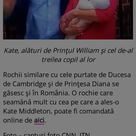
Kate, alături de Prințul William și cel de-al
treilea copil al lor
Rochii similare cu cele purtate de Ducesa
de Cambridge și de Prințesa Diana se
găsesc și în România. O rochie care
seamănă mult cu cea pe care a ales-o
Kate Middleton, poate fi comandată
online de
aici
.
Foto – capturi foto CNN, ITN