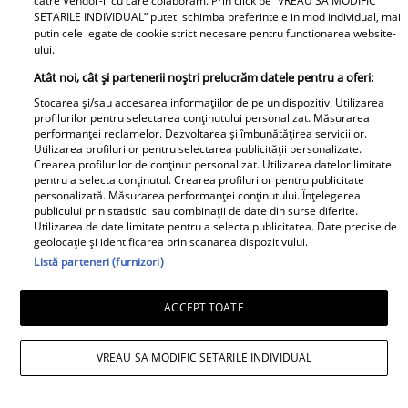
catre Vendor-ii cu care colaboram. Prin click pe “VREAU SA MODIFIC
SETARILE INDIVIDUAL” puteti schimba preferintele in mod individual, mai
putin cele legate de cookie strict necesare pentru functionarea website-
Observator News
ului.
Atât noi, cât și partenerii noștri prelucrăm datele pentru a oferi:
Dronă doborâtă în premieră
Stocarea și/sau accesarea informațiilor de pe un dispozitiv. Utilizarea
deasupra României. A fost lovită
profilurilor pentru selectarea conținutului personalizat. Măsurarea
de racheta unui F-16 al Forţelor
performanței reclamelor. Dezvoltarea și îmbunătățirea serviciilor.
Utilizarea profilurilor pentru selectarea publicității personalizate.
Aeriene Române
Crearea profilurilor de conținut personalizat. Utilizarea datelor limitate
pentru a selecta conținutul. Crearea profilurilor pentru publicitate
personalizată. Măsurarea performanței conținutului. Înțelegerea
publicului prin statistici sau combinații de date din surse diferite.
Utilizarea de date limitate pentru a selecta publicitatea. Date precise de
geolocație și identificarea prin scanarea dispozitivului.
Listă parteneri (furnizori)
Libertatea pentru Femei
ACCEPT TOATE
VREAU SA MODIFIC SETARILE INDIVIDUAL