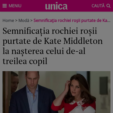
MENIU
CAUTĂ
Home
>
Modă
>
Semnificația rochiei roșii purtate de Kate Middleton la nașterea celui de-al treilea copil
Semnificația rochiei roșii
purtate de Kate Middleton
la nașterea celui de-al
treilea copil