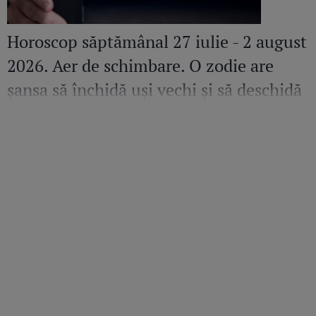
Horoscop săptămânal 27 iulie - 2 august
2026. Aer de schimbare. O zodie are
șansa să închidă uși vechi și să deschidă
altele pline de promisiuni