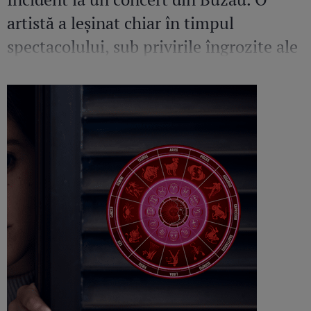
artistă a leșinat chiar în timpul
spectacolului, sub privirile îngrozite ale
Mirelei Vaida