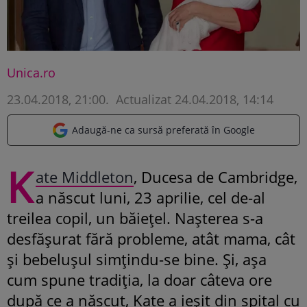
Unica.ro
23.04.2018, 21:00
.
Actualizat 24.04.2018, 14:14
Adaugă-ne ca sursă preferată în Google
K
ate Middleton
, Ducesa de Cambridge,
a născut luni, 23 aprilie, cel de-al
treilea copil, un băiețel. Nașterea s-a
desfășurat fără probleme, atât mama, cât
și bebelușul simțindu-se bine. Și, așa
cum spune tradiția, la doar câteva ore
după ce a născut, Kate a ieșit din spital cu