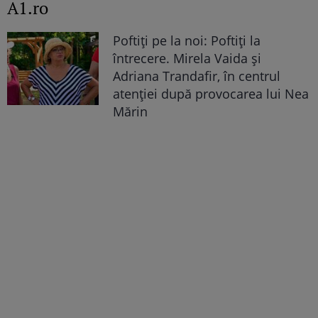
A1.ro
Poftiți pe la noi: Poftiți la
întrecere. Mirela Vaida și
Adriana Trandafir, în centrul
atenției după provocarea lui Nea
Mărin