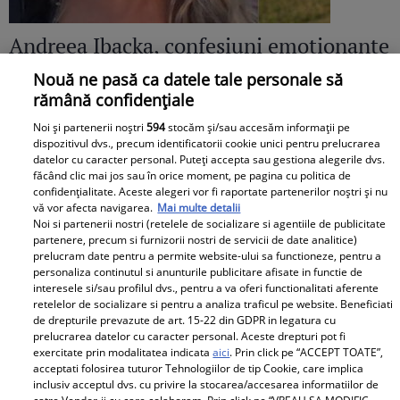
Andreea Ibacka, confesiuni emoționante
după divorțul de Cabral: „Mi-am permis
Nouă ne pasă ca datele tale personale să
rămână confidențiale
să plâng în public”
Noi și partenerii noștri
594
stocăm și/sau accesăm informații pe
dispozitivul dvs., precum identificatorii cookie unici pentru prelucrarea
datelor cu caracter personal. Puteți accepta sau gestiona alegerile dvs.
făcând clic mai jos sau în orice moment, pe pagina cu politica de
confidențialitate. Aceste alegeri vor fi raportate partenerilor noștri și nu
vă vor afecta navigarea.
Mai multe detalii
Noi si partenerii nostri (retelele de socializare si agentiile de publicitate
partenere, precum si furnizorii nostri de servicii de date analitice)
prelucram date pentru a permite website-ului sa functioneze, pentru a
personaliza continutul si anunturile publicitare afisate in functie de
interesele si/sau profilul dvs., pentru a va oferi functionalitati aferente
retelelor de socializare si pentru a analiza traficul pe website. Beneficiati
de drepturile prevazute de art. 15-22 din GDPR in legatura cu
prelucrarea datelor cu caracter personal. Aceste drepturi pot fi
exercitate prin modalitatea indicata
aici
. Prin click pe “ACCEPT TOATE”,
acceptati folosirea tuturor Tehnologiilor de tip Cookie, care implica
inclusiv acceptul dvs. cu privire la stocarea/accesarea informatiilor de