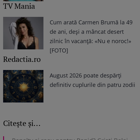
TV Mania
Cum arată Carmen Brumă la 49
de ani, deși a mâncat desert
zilnic în vacanță: «Nu e noroc!»
[FOTO]
Redactia.ro
August 2026 poate despărți
definitiv cuplurile din patru zodii
Citește și...