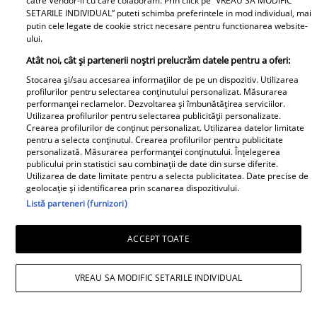
catre Vendor-ii cu care colaboram. Prin click pe “VREAU SA MODIFIC
muncitor, primarul
cele mai dragi persoane
SETARILE INDIVIDUAL” puteti schimba preferintele in mod individual, mai
putin cele legate de cookie strict necesare pentru functionarea website-
capitalei a dus o viață
din viața ei
ului.
modestă în Făgăraș
Atât noi, cât și partenerii noștri prelucrăm datele pentru a oferi:
Stocarea și/sau accesarea informațiilor de pe un dispozitiv. Utilizarea
profilurilor pentru selectarea conținutului personalizat. Măsurarea
performanței reclamelor. Dezvoltarea și îmbunătățirea serviciilor.
Utilizarea profilurilor pentru selectarea publicității personalizate.
Iulia Vântur, adevărul
Cine este Roxana,
Crearea profilurilor de conținut personalizat. Utilizarea datelor limitate
despre legătura cu
femeia cu care Victor
pentru a selecta conținutul. Crearea profilurilor pentru publicitate
personalizată. Măsurarea performanței conținutului. Înțelegerea
Ricky Martin. &quot;O
Ponta a fost căsătorit
publicului prin statistici sau combinații de date din surse diferite.
să țin minte toată
înainte de Daciana
Utilizarea de date limitate pentru a selecta publicitatea. Date precise de
viața&quot;
Sârbu. A fost coleg de
geolocație și identificarea prin scanarea dispozitivului.
Doctorul Zilei
Listă parteneri (furnizori)
liceu cu prima soție
ACCEPT TOATE
VREAU SA MODIFIC SETARILE INDIVIDUAL