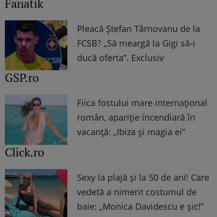
Fanatik
Pleacă Ștefan Târnovanu de la
FCSB? „Să meargă la Gigi să-i
ducă oferta”. Exclusiv
GSP.ro
Fiica fostului mare internațional
român, apariție incendiară în
vacanță: „Ibiza și magia ei”
Click.ro
Sexy la plajă și la 50 de ani! Care
vedetă a nimerit costumul de
baie: „Monica Davidescu e șic!”