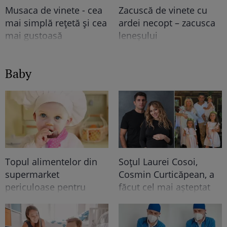
Musaca de vinete - cea
Zacuscă de vinete cu
mai simplă rețetă și cea
ardei necopt – zacusca
mai gustoasă
leneșului
Baby
Topul alimentelor din
Soțul Laurei Cosoi,
supermarket
Cosmin Curticăpean, a
periculoase pentru
făcut cel mai așteptat
copii. Atenționarea
anunț - a spus sexul
nutriționiștilor
celui de-al 5-lea copil!!
După 4 fetițe urmează...