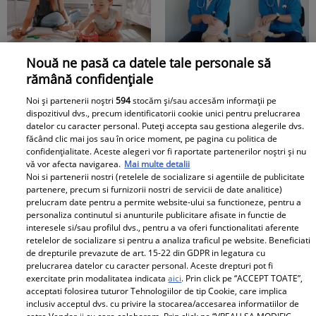
Ce frumoooos!
Nouă ne pasă ca datele tale personale să
Lucruri esențiale pentru
Dr. Mihai Craiu:
rămână confidențiale
un start bun în
Manevrele esențiale de
dezvoltarea copiilor
prim ajutor în cazul în
Noi și partenerii noștri
594
stocăm și/sau accesăm informații pe
dispozitivul dvs., precum identificatorii cookie unici pentru prelucrarea
care copilul se îneacă
datelor cu caracter personal. Puteți accepta sau gestiona alegerile dvs.
făcând clic mai jos sau în orice moment, pe pagina cu politica de
Diva Hair
confidențialitate. Aceste alegeri vor fi raportate partenerilor noștri și nu
vă vor afecta navigarea.
Mai multe detalii
Noi si partenerii nostri (retelele de socializare si agentiile de publicitate
partenere, precum si furnizorii nostri de servicii de date analitice)
prelucram date pentru a permite website-ului sa functioneze, pentru a
personaliza continutul si anunturile publicitare afisate in functie de
interesele si/sau profilul dvs., pentru a va oferi functionalitati aferente
retelelor de socializare si pentru a analiza traficul pe website. Beneficiati
de drepturile prevazute de art. 15-22 din GDPR in legatura cu
prelucrarea datelor cu caracter personal. Aceste drepturi pot fi
Cine au fost părinții lui
Clipe extrem de grele
exercitate prin modalitatea indicata
aici
. Prin click pe “ACCEPT TOATE”,
acceptati folosirea tuturor Tehnologiilor de tip Cookie, care implica
Nicușor Dan. Cu mama
pentru Angela Similea.
inclusiv acceptul dvs. cu privire la stocarea/accesarea informatiilor de
contabilă și tatăl
A rămas fără una dintre