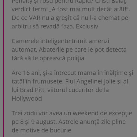
Penalty și roșu pentru Rapid? Cristi Balaj,
verdict ferm: „A fost mai mult decât atât!”.
De ce VAR nu a greșit că nu l-a chemat pe
arbitru să revadă faza. Exclusiv
Camerele inteligente trimit amenzi
automat. Abaterile pe care le pot detecta
fără să te oprească poliția
Are 16 ani, și-a întrecut mama în înălțime și
tatăl în frumusețe. Fiul Angelinei Jolie și al
lui Brad Pitt, viitorul cuceritor de la
Hollywood
Trei zodii vor avea un weekend de excepție
pe 8 și 9 august. Astrele anunță zile pline
de motive de bucurie