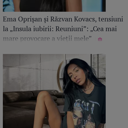
Ema Oprișan și Răzvan Kovacs, tensiuni
la „Insula iubirii: Reuniuni”: „Cea mai
mare provocare a vieții mele”