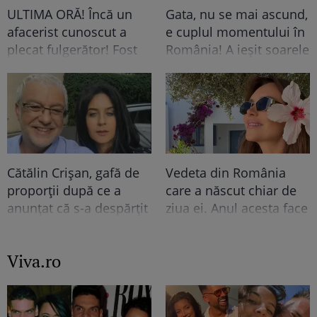
ULTIMA ORĂ! Încă un
Gata, nu se mai ascund,
afacerist cunoscut a
e cuplul momentului în
plecat fulgerător! Fost
România! A ieșit soarele
acționar TV la una
și pe strada ei, iar lui i-a
dintre cele mai
pus Dumnezeu mâna în
cunoscute televiziuni
cap! Felicitări, să fiți
România, mort la doar
fericiți! Că frumoși
60 de ani!
sunteți!
Cătălin Crișan, gafă de
Vedeta din România
proporții după ce a
care a născut chiar de
anunțat că s-a despărțit
ziua ei. Anul acesta face
de iubită „Să mă
nunta de lemn!
criticați ușor”.
Viva.ro
Internauții i-au bătut
obrazul