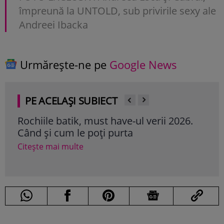
împreună la UNTOLD, sub privirile sexy ale
Andreei Ibacka
Urmărește-ne pe
Google News
PE ACELAȘI SUBIECT
Rochiile batik, must have-ul verii 2026.
Cum 
Când și cum le poți purta
pen
Citește mai multe
Cite