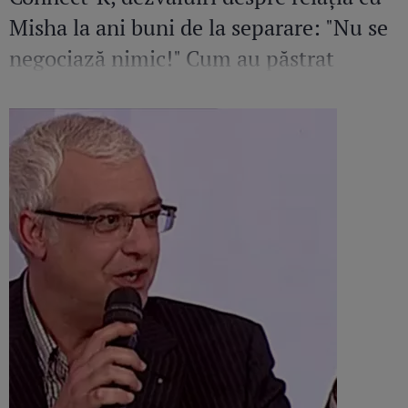
Misha la ani buni de la separare: "Nu se
negociază nimic!" Cum au păstrat
echilibrul în viața Mayei după divorț