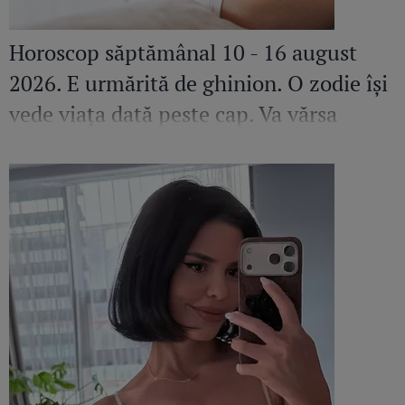
Horoscop săptămânal 10 - 16 august
2026. E urmărită de ghinion. O zodie își
vede viața dată peste cap. Va vărsa
lacrimi amare dacă nu-și va pune
fericirea pe primul loc