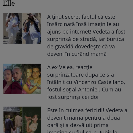
Elle
A ținut secret faptul că este
însărcinată însă imaginile au
ajuns pe internet! Vedeta a fost
surprinsă pe stradă, iar burtica
de gravidă dovedește că va
deveni în curând mamă
Alex Velea, reacție
surprinzătoare după ce s-a
întâlnit cu Vincenzo Castellano,
fostul soț al Antoniei. Cum au
fost surprinși cei doi
Este în culmea fericirii! Vedeta a
devenit mamă pentru a doua
oară și a dezvăluit prima
imagine cu fiul său: „Iubirile