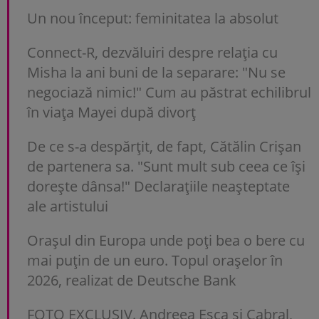
Un nou început: feminitatea la absolut
Connect-R, dezvăluiri despre relația cu
Misha la ani buni de la separare: "Nu se
negociază nimic!" Cum au păstrat echilibrul
în viața Mayei după divorț
De ce s-a despărțit, de fapt, Cătălin Crișan
de partenera sa. "Sunt mult sub ceea ce își
dorește dânsa!" Declarațiile neașteptate
ale artistului
Orașul din Europa unde poți bea o bere cu
mai puțin de un euro. Topul orașelor în
2026, realizat de Deutsche Bank
FOTO EXCLUSIV. Andreea Esca şi Cabral,