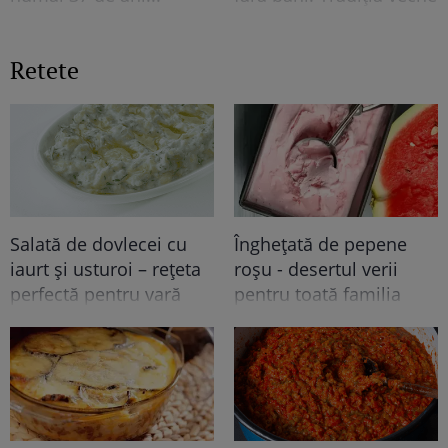
pe care mulți români o
respectă și astăzi
Retete
Salată de dovlecei cu
Înghețată de pepene
iaurt și usturoi – rețeta
roșu - desertul verii
perfectă pentru vară
pentru toată familia