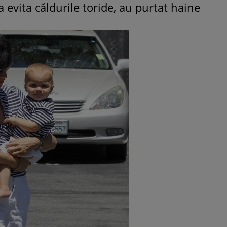
a evita căldurile toride, au purtat haine
ROMÂNEŞTI
VEDETE
Fiica Iuliei Albu și a lui Mihai 
strălucit la banchet. Mikaela a
purtat o rochie creată de cele
mamă și i-a împrumutat panto
Valentino: „M-am simțit ca o
prințesă”