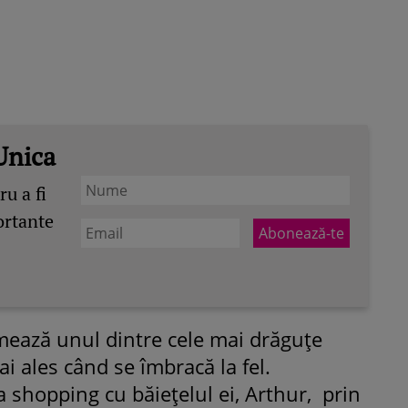
Unica
u a fi
ortante
ormează unul dintre cele mai drăguţe
i ales când se îmbracă la fel.
 la shopping cu băieţelul ei, Arthur, prin