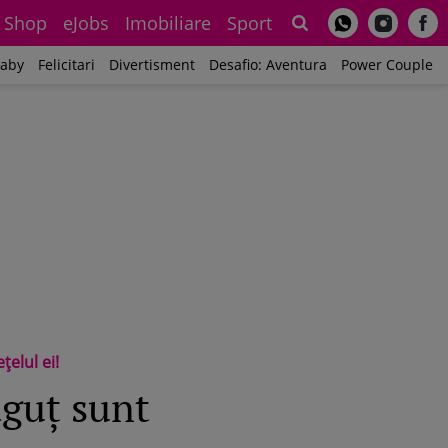
Shop
eJobs
Imobiliare
Sport
Sh
aby
Felicitari
Divertisment
Desafio: Aventura
Power Couple
ţelul ei!
ăguţ sunt