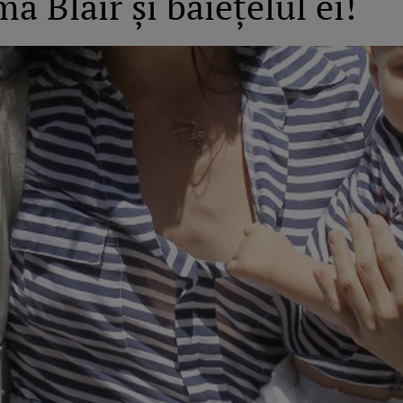
a Blair şi băieţelul ei!