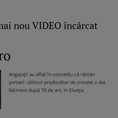
mai nou VIDEO încărcat
ro
Angajații au aflat în concediu că rămân
șomeri: ultimul producător de cravate a dat
faliment după 70 de ani, în Elveția