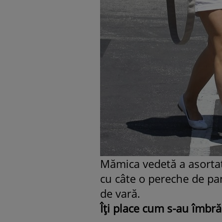
Mămica vedetă a asortat 
cu câte o pereche de pan
de vară.
Îţi place cum s-au îmbră