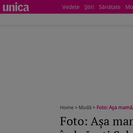
Vedete
Știri
Sănătate
Mo
Home
>
Modă
>
Foto: Aşa mamă, 
Foto: Aşa mam