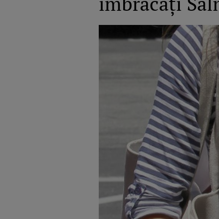
îmbrăcaţi Salm