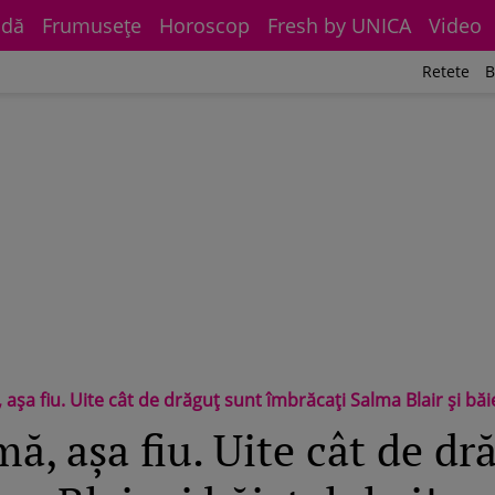
dă
Frumuseţe
Horoscop
Fresh by UNICA
Video
Retete
B
aşa fiu. Uite cât de drăguţ sunt îmbrăcaţi Salma Blair şi băie
ă, aşa fiu. Uite cât de dr