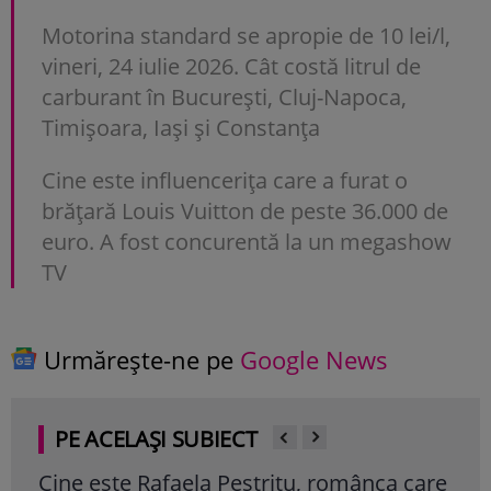
Motorina standard se apropie de 10 lei/l,
vineri, 24 iulie 2026. Cât costă litrul de
carburant în București, Cluj-Napoca,
Timișoara, Iași și Constanța
Cine este influencerița care a furat o
brățară Louis Vuitton de peste 36.000 de
euro. A fost concurentă la un megashow
TV
Urmărește-ne pe
Google News
PE ACELAȘI SUBIECT
Cine este Rafaela Pestrițu, românca care
Dak