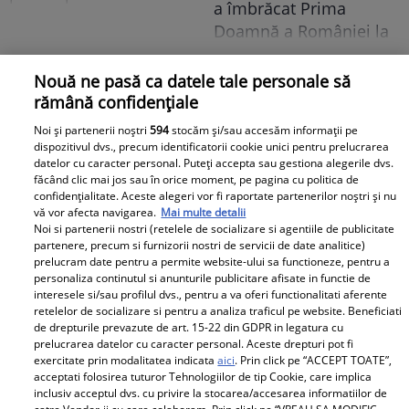
a îmbrăcat Prima
trăit în vila de la
Doamnă a României la
Izvorani. Ce nu s-a văzut
întâlnirea cu președinta
niciodată la TV: ”Eu am
Indiei la București.
Nouă ne pasă ca datele tale personale să
cunoscut o altă latură a
Niciodată nu a fost atât
rămână confidențiale
relației lor. În casă era o
de îndrăzneață!
atmosferă..."
Noi și partenerii noștri
594
stocăm și/sau accesăm informații pe
Imaginile momentului
dispozitivul dvs., precum identificatorii cookie unici pentru prelucrarea
Adrian Rus „Sinner” a
datelor cu caracter personal. Puteți accepta sau gestiona alegerile dvs.
făcând clic mai jos sau în orice moment, pe pagina cu politica de
murit. Ultimul mesaj al
Cine este eroul Mihail
confidențialitate. Aceste alegeri vor fi raportate partenerilor noștri și nu
fostei iubite după
Soare, salvatorul lui
vă vor afecta navigarea.
Mai multe detalii
Noi si partenerii nostri (retelele de socializare si agentiile de publicitate
tragedia de la Brno
Alexandru, micuțul de 5
partenere, precum si furnizorii nostri de servicii de date analitice)
frânge inimi
ani dispărut 3 zile în
prelucram date pentru a permite website-ului sa functioneze, pentru a
pădure. Ce spune
personaliza continutul si anunturile publicitare afisate in functie de
interesele si/sau profilul dvs., pentru a va oferi functionalitati aferente
Viva.ro
despre copiii lui
retelelor de socializare si pentru a analiza traficul pe website. Beneficiati
de drepturile prevazute de art. 15-22 din GDPR in legatura cu
prelucrarea datelor cu caracter personal. Aceste drepturi pot fi
exercitate prin modalitatea indicata
aici
. Prin click pe “ACCEPT TOATE”,
acceptati folosirea tuturor Tehnologiilor de tip Cookie, care implica
inclusiv acceptul dvs. cu privire la stocarea/accesarea informatiilor de