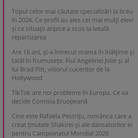
Topul celor mai căutate specializări la liceu
în 2026. Ce profil au ales cei mai mulți elevi
și ce situații atipice a scos la iveală
repartizarea
Are 16 ani, și-a întrecut mama în înălțime și
tatăl în frumusețe. Fiul Angelinei Jolie și al
lui Brad Pitt, viitorul cuceritor de la
Hollywood
TikTok are noi probleme în Europa. Ce va
decide Comisia Eruopeană
Cine este Rafaela Pestrițu, românca care a
creat ținutele Shakirei și ale dansatorilor ei
pentru Campionatul Mondial 2026