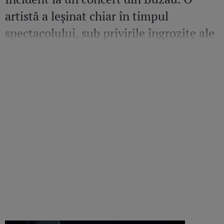
artistă a leșinat chiar în timpul
spectacolului, sub privirile îngrozite ale
Mirelei Vaida