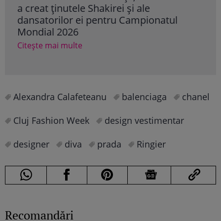
a creat ținutele Shakirei și ale
cele
dansatorilor ei pentru Campionatul
Rol
Mondial 2026
Cite
Citește mai multe
Alexandra Calafeteanu
balenciaga
chanel
Cluj Fashion Week
design vestimentar
designer
diva
prada
Ringier
Recomandări