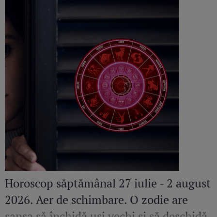
Horoscop săptămânal 27 iulie - 2 august
2026. Aer de schimbare. O zodie are
șansa să închidă uși vechi și să deschidă