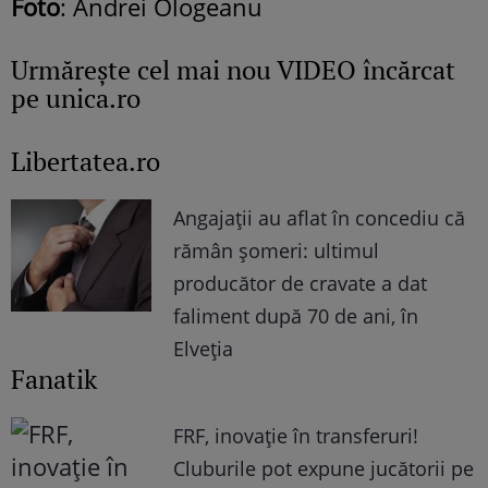
Foto
: Andrei Ologeanu
Urmăreşte cel mai nou VIDEO încărcat
pe unica.ro
Libertatea.ro
Angajații au aflat în concediu că
rămân șomeri: ultimul
producător de cravate a dat
faliment după 70 de ani, în
Elveția
Fanatik
FRF, inovație în transferuri!
Cluburile pot expune jucătorii pe