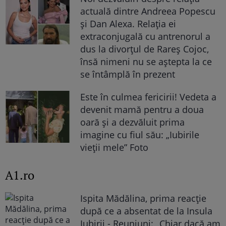
actuală dintre Andreea Popescu
și Dan Alexa. Relația ei
extraconjugală cu antrenorul a
dus la divorțul de Rareș Cojoc,
însă nimeni nu se aștepta la ce
se întâmplă în prezent
Este în culmea fericirii! Vedeta a
devenit mamă pentru a doua
oară și a dezvăluit prima
imagine cu fiul său: „Iubirile
vieții mele” Foto
A1.ro
Ispita Mădălina, prima reacție
după ce a absentat de la Insula
Iubirii - Reuniuni: „Chiar dacă am