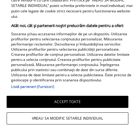
catre Vendor-ii cu care colaboram. Prin click pe “VREAU SA MODIFIC
SETARILE INDIVIDUAL” puteti schimba preferintele in mod individual, mai
putin cele legate de cookie strict necesare pentru functionarea website-
ului.
E breaking în lumea
mondenă! DESPĂRȚIRE
Atât noi, cât și partenerii noștri prelucrăm datele pentru a oferi:
cu scântei în showbiz-ul
Stocarea și/sau accesarea informațiilor de pe un dispozitiv. Utilizarea
profilurilor pentru selectarea conținutului personalizat. Măsurarea
românesc! Îndrăgita
performanței reclamelor. Dezvoltarea și îmbunătățirea serviciilor.
noastră vedetă a
Utilizarea profilurilor pentru selectarea publicității personalizate.
recunoscut TOT, dar
Crearea profilurilor de conținut personalizat. Utilizarea datelor limitate
pentru a selecta conținutul. Crearea profilurilor pentru publicitate
tooot: „Mă abțin să nu-i
E BREAKING NEWS-UL
personalizată. Măsurarea performanței conținutului. Înțelegerea
scriu. Am făcut
lunii în politica
publicului prin statistici sau combinații de date din surse diferite.
Utilizarea de date limitate pentru a selecta publicitatea. Date precise de
scandal!” Ce s-a
românească,
geolocație și identificarea prin scanarea dispozitivului.
întâmplat e...
doamnelor,
Listă parteneri (furnizori)
domnișoarelor și
domnilor! Astăzi, Sorin
ACCEPT TOATE
Grindeanu a făcut
ANUNȚUL pe care nici
VREAU SA MODIFIC SETARILE INDIVIDUAL
colegii lui nu se
așteptau să-l audă. Într-